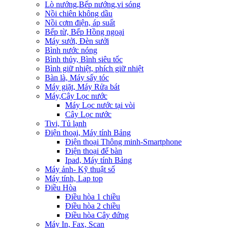
Lò nướng,Bếp nướng,vi sóng
Nồi chiên không dầu
Nồi cơm điện, áp suất
Bếp từ, Bếp Hồng ngoại
Máy sưởi, Đèn sưởi
Bình nước nóng
Bình thủy, Bình siêu tốc
Bình giữ nhiệt, phích giữ nhiệt
Bàn là, Máy sấy tóc
Máy giặt, Máy Rửa bát
Máy,Cây Lọc nước
Máy Lọc nước tại vòi
Cây Lọc nước
Tivi, Tủ lạnh
Điện thoại, Máy tính Bảng
Điện thoại Thông minh-Smartphone
Điện thoại để bàn
Ipad, Máy tính Bảng
Máy ảnh- Kỹ thuật số
Máy tính, Lap top
Điều Hòa
Điều hòa 1 chiều
Điều hòa 2 chiều
Điều hòa Cây đứng
Máy In, Fax, Scan