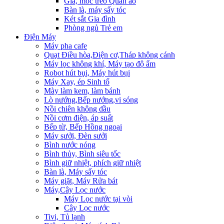
Giá, móc treo Quần áo
Bàn là, máy sấy tóc
Két sắt Gia đình
Phòng ngủ Trẻ em
Điện Máy
Máy pha cafe
Quạt Điều hòa,Điện cơ,Tháp không cánh
Máy lọc không khí, Máy tạo độ ẩm
Robot hút bụi, Máy hút bụi
Máy Xay, ép Sinh tố
Mày làm kem, làm bánh
Lò nướng,Bếp nướng,vi sóng
Nồi chiên không dầu
Nồi cơm điện, áp suất
Bếp từ, Bếp Hồng ngoại
Máy sưởi, Đèn sưởi
Bình nước nóng
Bình thủy, Bình siêu tốc
Bình giữ nhiệt, phích giữ nhiệt
Bàn là, Máy sấy tóc
Máy giặt, Máy Rửa bát
Máy,Cây Lọc nước
Máy Lọc nước tại vòi
Cây Lọc nước
Tivi, Tủ lạnh