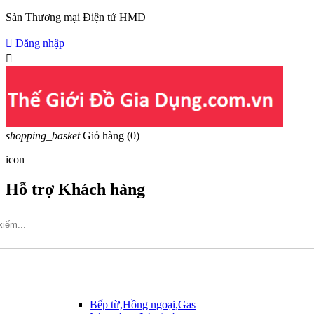
Sàn Thương mại Điện tử HMD

Đăng nhập

shopping_basket
Giỏ hàng
(0)
icon
Hỗ trợ Khách hàng
Hotline: 09317.456.44
Bếp từ,Hồng ngoại,Gas