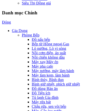
Siêu Thị Đồng giá
Danh mục Chính
Đóng
Gia Dụng
Phòng Bếp
Đồ nấu bếp
Bếp từ,Hồng ngoại,Gas
Lò nướng, Lò vi sóng
Nồi cơm điện, áp suất
Nồi chiên không dầu
Máy xay,Máy ép
Máy pha cafe
Máy nướng, máy làm bánh
Máy làm kem, làm bánh
Bình thủy, Bình đun
Bình giữ nhiệt, phích giữ nhiệt
Đồ dùng Bàn ăn
Đồ Tiện ích
Tủ lạnh Gia đình
Máy rửa bát
Chậu rửa, sen vòi bếp
Máy, Cây lọc nước