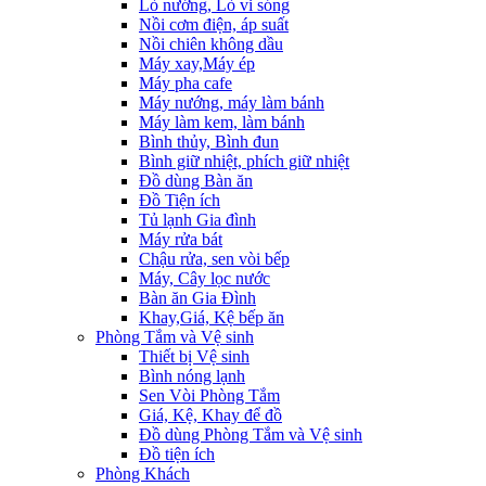
Lò nướng, Lò vi sóng
Nồi cơm điện, áp suất
Nồi chiên không dầu
Máy xay,Máy ép
Máy pha cafe
Máy nướng, máy làm bánh
Máy làm kem, làm bánh
Bình thủy, Bình đun
Bình giữ nhiệt, phích giữ nhiệt
Đồ dùng Bàn ăn
Đồ Tiện ích
Tủ lạnh Gia đình
Máy rửa bát
Chậu rửa, sen vòi bếp
Máy, Cây lọc nước
Bàn ăn Gia Đình
Khay,Giá, Kệ bếp ăn
Phòng Tắm và Vệ sinh
Thiết bị Vệ sinh
Bình nóng lạnh
Sen Vòi Phòng Tắm
Giá, Kệ, Khay để đồ
Đồ dùng Phòng Tắm và Vệ sinh
Đồ tiện ích
Phòng Khách