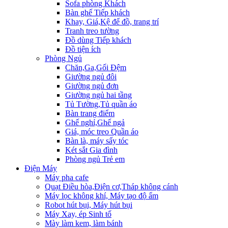
Sofa phòng Khách
Bàn ghế Tiếp khách
Khay, Giá,Kệ để đồ, trang trí
Tranh treo tường
Đồ dùng Tiếp khách
Đồ tiện ích
Phòng Ngủ
Chăn,Ga,Gối Đệm
Giường ngủ đôi
Giường ngủ đơn
Giường ngủ hai tầng
Tủ Tường,Tủ quần áo
Bàn trang điểm
Ghế nghỉ,Ghế ngả
Giá, móc treo Quần áo
Bàn là, máy sấy tóc
Két sắt Gia đình
Phòng ngủ Trẻ em
Điện Máy
Máy pha cafe
Quạt Điều hòa,Điện cơ,Tháp không cánh
Máy lọc không khí, Máy tạo độ ẩm
Robot hút bụi, Máy hút bụi
Máy Xay, ép Sinh tố
Mày làm kem, làm bánh