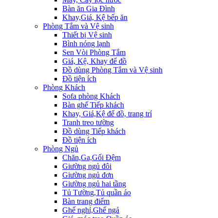
Bàn ăn Gia Đình
Khay,Giá, Kệ bếp ăn
Phòng Tắm và Vệ sinh
Thiết bị Vệ sinh
Bình nóng lạnh
Sen Vòi Phòng Tắm
Giá, Kệ, Khay để đồ
Đồ dùng Phòng Tắm và Vệ sinh
Đồ tiện ích
Phòng Khách
Sofa phòng Khách
Bàn ghế Tiếp khách
Khay, Giá,Kệ để đồ, trang trí
Tranh treo tường
Đồ dùng Tiếp khách
Đồ tiện ích
Phòng Ngủ
Chăn,Ga,Gối Đệm
Giường ngủ đôi
Giường ngủ đơn
Giường ngủ hai tầng
Tủ Tường,Tủ quần áo
Bàn trang điểm
Ghế nghỉ,Ghế ngả