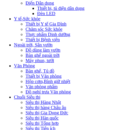
Điện Dân dụng
Thiết bị, tủ điện dân dụng
Đèn LED
Y tế-Sức khỏe
Thiết bị Y tế Gia Đình
Chăm sóc Sức khỏe
Thực phẩm Dinh dưỡng
Thiết bị Bệnh viện
Ngoài trời, Sân vườn
Đồ dùng làm vườn
Bàn ghế ngoài trời
Máy phun, tưới
Văn Phòng
Bàn ghế, Tủ đồ
Thiết bị Văn phòng
Hộp cơm,Bình giữ nhiệt
Văn phòng phẩm
Đồ nghỉ trưa Văn phòng
Chuỗi Siêu thị
Siêu thị Hàng Nhật
Siêu thị hàng Châu âu
Siêu thị Gia Dụng Đức
Siêu thị Hàn quốc
Siêu thị Tổng hợp
Siêu thị Tiện ích