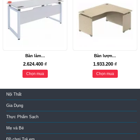
Bàn làm...
Bàn lượn...
2.624.400 ₫
1.933.200 ₫
Chọn mua
Chọn mua
Nội Thất
Gia Dụng
Thực Phẩm Sạch
Mẹ và Bé
Đồ chơi Trẻ em