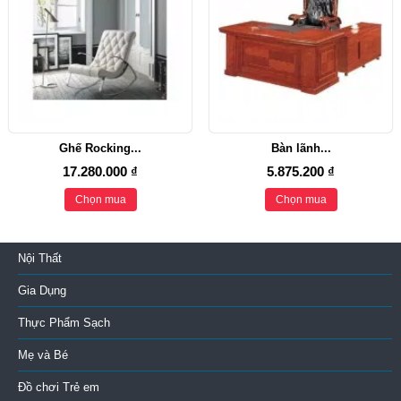
Ghế Rocking...
Bàn lãnh...
17.280.000 ₫
5.875.200 ₫
Chọn mua
Chọn mua
Nội Thất
Gia Dụng
Thực Phẩm Sạch
Mẹ và Bé
Đồ chơi Trẻ em