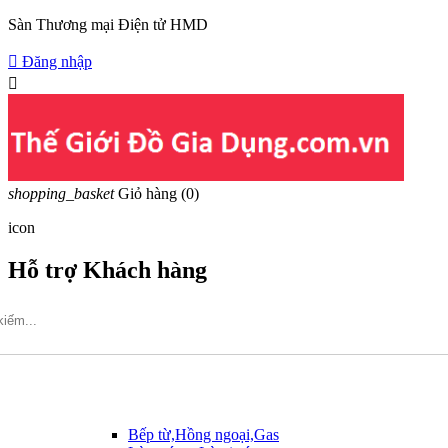
Sàn Thương mại Điện tử HMD

Đăng nhập

shopping_basket
Giỏ hàng
(0)
icon
Hỗ trợ Khách hàng
Hotline: 09317.456.44
Bếp từ,Hồng ngoại,Gas