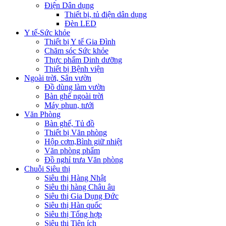
Điện Dân dụng
Thiết bị, tủ điện dân dụng
Đèn LED
Y tế-Sức khỏe
Thiết bị Y tế Gia Đình
Chăm sóc Sức khỏe
Thực phẩm Dinh dưỡng
Thiết bị Bệnh viện
Ngoài trời, Sân vườn
Đồ dùng làm vườn
Bàn ghế ngoài trời
Máy phun, tưới
Văn Phòng
Bàn ghế, Tủ đồ
Thiết bị Văn phòng
Hộp cơm,Bình giữ nhiệt
Văn phòng phẩm
Đồ nghỉ trưa Văn phòng
Chuỗi Siêu thị
Siêu thị Hàng Nhật
Siêu thị hàng Châu âu
Siêu thị Gia Dụng Đức
Siêu thị Hàn quốc
Siêu thị Tổng hợp
Siêu thị Tiện ích