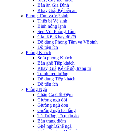
Bàn ăn Gia Đình
Khay,Giá, Kệ bếp ăn
Phòng Tắm và Vệ sinh
Thiết bị Vệ sinh
Bình nóng lạnh
Sen Vòi Phòng Tắm
Giá, Kệ, Khay để đồ
Đồ dùng Phòng Tắm và Vệ sinh
Đồ tiện ích
Phòng Khách
Sofa phòng Khách
Bàn ghế Tiếp khách
Khay, Giá,Kệ để đồ, trang trí
Tranh treo tường
Đồ dùng Tiếp khách
Đồ tiện ích
Phòng Ngủ
Chăn,Ga,Gối Đệm
Giường ngủ đôi
Giường ngủ đơn
Giường ngủ hai tầng
Tủ Tường,Tủ quần áo
Bàn trang điểm
Ghế nghỉ,Ghế ngả