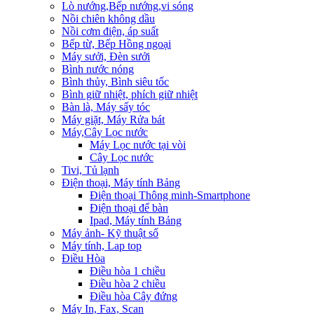
Lò nướng,Bếp nướng,vi sóng
Nồi chiên không dầu
Nồi cơm điện, áp suất
Bếp từ, Bếp Hồng ngoại
Máy sưởi, Đèn sưởi
Bình nước nóng
Bình thủy, Bình siêu tốc
Bình giữ nhiệt, phích giữ nhiệt
Bàn là, Máy sấy tóc
Máy giặt, Máy Rửa bát
Máy,Cây Lọc nước
Máy Lọc nước tại vòi
Cây Lọc nước
Tivi, Tủ lạnh
Điện thoại, Máy tính Bảng
Điện thoại Thông minh-Smartphone
Điện thoại để bàn
Ipad, Máy tính Bảng
Máy ảnh- Kỹ thuật số
Máy tính, Lap top
Điều Hòa
Điều hòa 1 chiều
Điều hòa 2 chiều
Điều hòa Cây đứng
Máy In, Fax, Scan