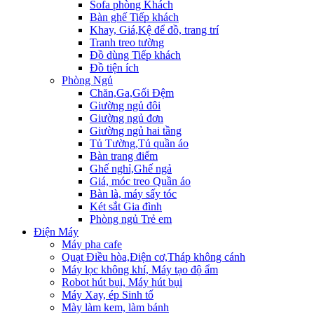
Sofa phòng Khách
Bàn ghế Tiếp khách
Khay, Giá,Kệ để đồ, trang trí
Tranh treo tường
Đồ dùng Tiếp khách
Đồ tiện ích
Phòng Ngủ
Chăn,Ga,Gối Đệm
Giường ngủ đôi
Giường ngủ đơn
Giường ngủ hai tầng
Tủ Tường,Tủ quần áo
Bàn trang điểm
Ghế nghỉ,Ghế ngả
Giá, móc treo Quần áo
Bàn là, máy sấy tóc
Két sắt Gia đình
Phòng ngủ Trẻ em
Điện Máy
Máy pha cafe
Quạt Điều hòa,Điện cơ,Tháp không cánh
Máy lọc không khí, Máy tạo độ ẩm
Robot hút bụi, Máy hút bụi
Máy Xay, ép Sinh tố
Mày làm kem, làm bánh