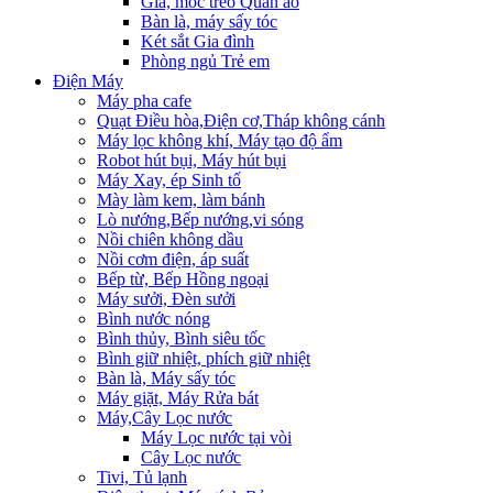
Giá, móc treo Quần áo
Bàn là, máy sấy tóc
Két sắt Gia đình
Phòng ngủ Trẻ em
Điện Máy
Máy pha cafe
Quạt Điều hòa,Điện cơ,Tháp không cánh
Máy lọc không khí, Máy tạo độ ẩm
Robot hút bụi, Máy hút bụi
Máy Xay, ép Sinh tố
Mày làm kem, làm bánh
Lò nướng,Bếp nướng,vi sóng
Nồi chiên không dầu
Nồi cơm điện, áp suất
Bếp từ, Bếp Hồng ngoại
Máy sưởi, Đèn sưởi
Bình nước nóng
Bình thủy, Bình siêu tốc
Bình giữ nhiệt, phích giữ nhiệt
Bàn là, Máy sấy tóc
Máy giặt, Máy Rửa bát
Máy,Cây Lọc nước
Máy Lọc nước tại vòi
Cây Lọc nước
Tivi, Tủ lạnh