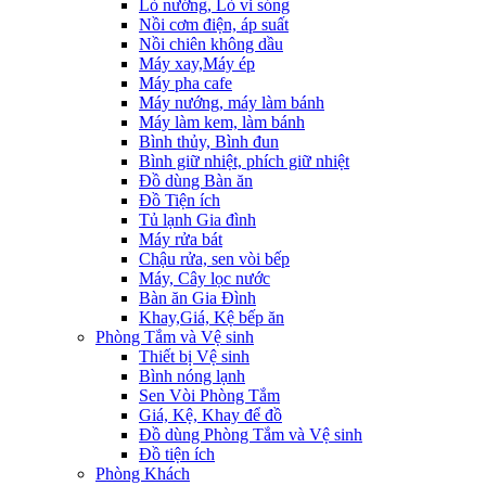
Lò nướng, Lò vi sóng
Nồi cơm điện, áp suất
Nồi chiên không dầu
Máy xay,Máy ép
Máy pha cafe
Máy nướng, máy làm bánh
Máy làm kem, làm bánh
Bình thủy, Bình đun
Bình giữ nhiệt, phích giữ nhiệt
Đồ dùng Bàn ăn
Đồ Tiện ích
Tủ lạnh Gia đình
Máy rửa bát
Chậu rửa, sen vòi bếp
Máy, Cây lọc nước
Bàn ăn Gia Đình
Khay,Giá, Kệ bếp ăn
Phòng Tắm và Vệ sinh
Thiết bị Vệ sinh
Bình nóng lạnh
Sen Vòi Phòng Tắm
Giá, Kệ, Khay để đồ
Đồ dùng Phòng Tắm và Vệ sinh
Đồ tiện ích
Phòng Khách