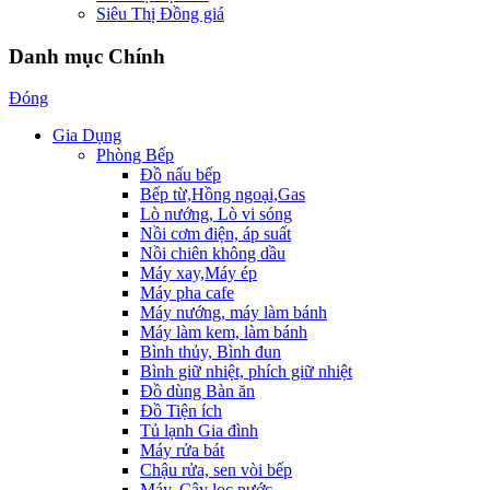
Siêu Thị Đồng giá
Danh mục Chính
Đóng
Gia Dụng
Phòng Bếp
Đồ nấu bếp
Bếp từ,Hồng ngoại,Gas
Lò nướng, Lò vi sóng
Nồi cơm điện, áp suất
Nồi chiên không dầu
Máy xay,Máy ép
Máy pha cafe
Máy nướng, máy làm bánh
Máy làm kem, làm bánh
Bình thủy, Bình đun
Bình giữ nhiệt, phích giữ nhiệt
Đồ dùng Bàn ăn
Đồ Tiện ích
Tủ lạnh Gia đình
Máy rửa bát
Chậu rửa, sen vòi bếp
Máy, Cây lọc nước