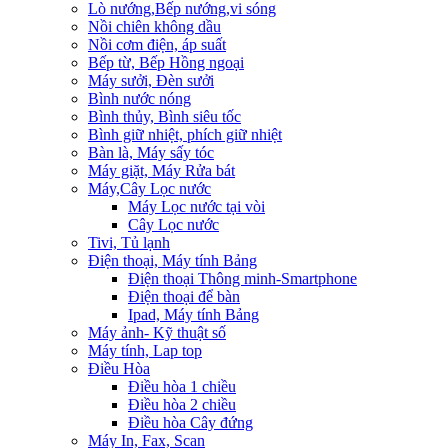
Lò nướng,Bếp nướng,vi sóng
Nồi chiên không dầu
Nồi cơm điện, áp suất
Bếp từ, Bếp Hồng ngoại
Máy sưởi, Đèn sưởi
Bình nước nóng
Bình thủy, Bình siêu tốc
Bình giữ nhiệt, phích giữ nhiệt
Bàn là, Máy sấy tóc
Máy giặt, Máy Rửa bát
Máy,Cây Lọc nước
Máy Lọc nước tại vòi
Cây Lọc nước
Tivi, Tủ lạnh
Điện thoại, Máy tính Bảng
Điện thoại Thông minh-Smartphone
Điện thoại để bàn
Ipad, Máy tính Bảng
Máy ảnh- Kỹ thuật số
Máy tính, Lap top
Điều Hòa
Điều hòa 1 chiều
Điều hòa 2 chiều
Điều hòa Cây đứng
Máy In, Fax, Scan