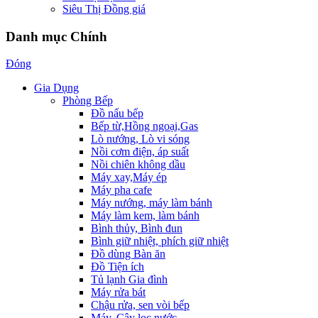
Siêu Thị Đồng giá
Danh mục Chính
Đóng
Gia Dụng
Phòng Bếp
Đồ nấu bếp
Bếp từ,Hồng ngoại,Gas
Lò nướng, Lò vi sóng
Nồi cơm điện, áp suất
Nồi chiên không dầu
Máy xay,Máy ép
Máy pha cafe
Máy nướng, máy làm bánh
Máy làm kem, làm bánh
Bình thủy, Bình đun
Bình giữ nhiệt, phích giữ nhiệt
Đồ dùng Bàn ăn
Đồ Tiện ích
Tủ lạnh Gia đình
Máy rửa bát
Chậu rửa, sen vòi bếp
Máy, Cây lọc nước