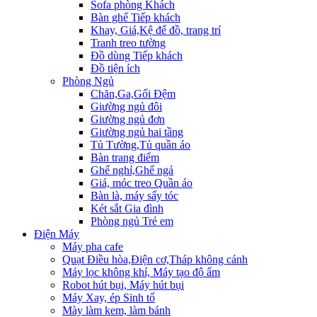
Sofa phòng Khách
Bàn ghế Tiếp khách
Khay, Giá,Kệ để đồ, trang trí
Tranh treo tường
Đồ dùng Tiếp khách
Đồ tiện ích
Phòng Ngủ
Chăn,Ga,Gối Đệm
Giường ngủ đôi
Giường ngủ đơn
Giường ngủ hai tầng
Tủ Tường,Tủ quần áo
Bàn trang điểm
Ghế nghỉ,Ghế ngả
Giá, móc treo Quần áo
Bàn là, máy sấy tóc
Két sắt Gia đình
Phòng ngủ Trẻ em
Điện Máy
Máy pha cafe
Quạt Điều hòa,Điện cơ,Tháp không cánh
Máy lọc không khí, Máy tạo độ ẩm
Robot hút bụi, Máy hút bụi
Máy Xay, ép Sinh tố
Mày làm kem, làm bánh