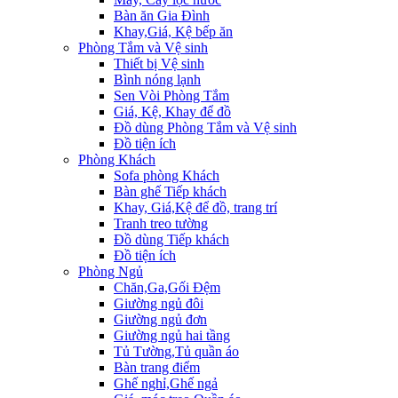
Bàn ăn Gia Đình
Khay,Giá, Kệ bếp ăn
Phòng Tắm và Vệ sinh
Thiết bị Vệ sinh
Bình nóng lạnh
Sen Vòi Phòng Tắm
Giá, Kệ, Khay để đồ
Đồ dùng Phòng Tắm và Vệ sinh
Đồ tiện ích
Phòng Khách
Sofa phòng Khách
Bàn ghế Tiếp khách
Khay, Giá,Kệ để đồ, trang trí
Tranh treo tường
Đồ dùng Tiếp khách
Đồ tiện ích
Phòng Ngủ
Chăn,Ga,Gối Đệm
Giường ngủ đôi
Giường ngủ đơn
Giường ngủ hai tầng
Tủ Tường,Tủ quần áo
Bàn trang điểm
Ghế nghỉ,Ghế ngả