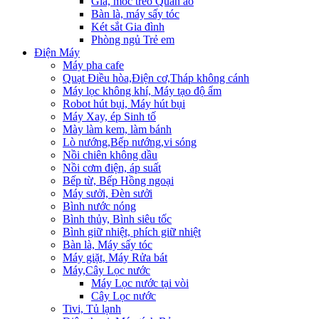
Giá, móc treo Quần áo
Bàn là, máy sấy tóc
Két sắt Gia đình
Phòng ngủ Trẻ em
Điện Máy
Máy pha cafe
Quạt Điều hòa,Điện cơ,Tháp không cánh
Máy lọc không khí, Máy tạo độ ẩm
Robot hút bụi, Máy hút bụi
Máy Xay, ép Sinh tố
Mày làm kem, làm bánh
Lò nướng,Bếp nướng,vi sóng
Nồi chiên không dầu
Nồi cơm điện, áp suất
Bếp từ, Bếp Hồng ngoại
Máy sưởi, Đèn sưởi
Bình nước nóng
Bình thủy, Bình siêu tốc
Bình giữ nhiệt, phích giữ nhiệt
Bàn là, Máy sấy tóc
Máy giặt, Máy Rửa bát
Máy,Cây Lọc nước
Máy Lọc nước tại vòi
Cây Lọc nước
Tivi, Tủ lạnh