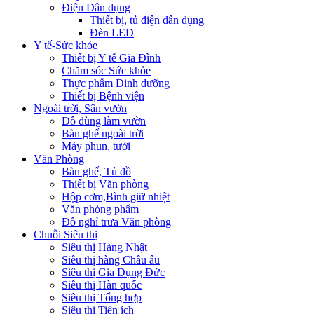
Điện Dân dụng
Thiết bị, tủ điện dân dụng
Đèn LED
Y tế-Sức khỏe
Thiết bị Y tế Gia Đình
Chăm sóc Sức khỏe
Thực phẩm Dinh dưỡng
Thiết bị Bệnh viện
Ngoài trời, Sân vườn
Đồ dùng làm vườn
Bàn ghế ngoài trời
Máy phun, tưới
Văn Phòng
Bàn ghế, Tủ đồ
Thiết bị Văn phòng
Hộp cơm,Bình giữ nhiệt
Văn phòng phẩm
Đồ nghỉ trưa Văn phòng
Chuỗi Siêu thị
Siêu thị Hàng Nhật
Siêu thị hàng Châu âu
Siêu thị Gia Dụng Đức
Siêu thị Hàn quốc
Siêu thị Tổng hợp
Siêu thị Tiện ích