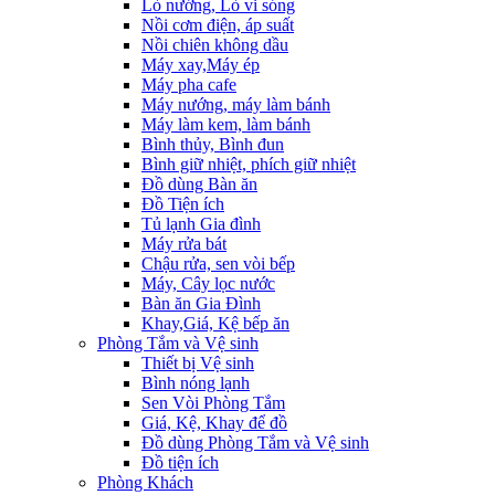
Lò nướng, Lò vi sóng
Nồi cơm điện, áp suất
Nồi chiên không dầu
Máy xay,Máy ép
Máy pha cafe
Máy nướng, máy làm bánh
Máy làm kem, làm bánh
Bình thủy, Bình đun
Bình giữ nhiệt, phích giữ nhiệt
Đồ dùng Bàn ăn
Đồ Tiện ích
Tủ lạnh Gia đình
Máy rửa bát
Chậu rửa, sen vòi bếp
Máy, Cây lọc nước
Bàn ăn Gia Đình
Khay,Giá, Kệ bếp ăn
Phòng Tắm và Vệ sinh
Thiết bị Vệ sinh
Bình nóng lạnh
Sen Vòi Phòng Tắm
Giá, Kệ, Khay để đồ
Đồ dùng Phòng Tắm và Vệ sinh
Đồ tiện ích
Phòng Khách