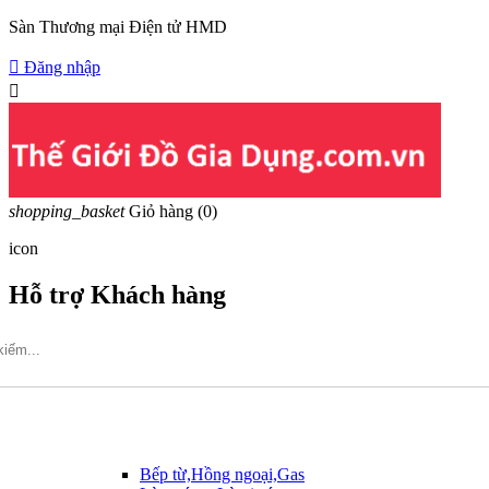
Sàn Thương mại Điện tử HMD

Đăng nhập

shopping_basket
Giỏ hàng
(0)
icon
Hỗ trợ Khách hàng
Hotline: 09317.456.44
Bếp từ,Hồng ngoại,Gas