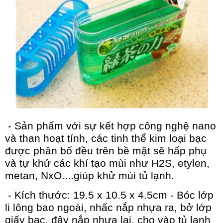
- Sản phẩm với sự kết hợp công nghệ nano
và than hoạt tính, các tinh thể kim loại bạc
được phân bố đều trên bề mặt sẽ hấp phụ
và tự khử các khí tạo mùi như H2S, etylen,
metan, NxO....giúp khử mùi tủ lạnh.
- Kích thước: 19.5 x 10.5 x 4.5cm - Bóc lớp
li lông bao ngoài, nhấc nắp nhựa ra, bở lớp
giấy bạc, đậy nắp nhựa lại, cho vào tủ lạnh