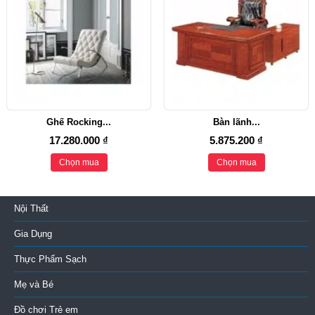
Ghế Rocking...
Bàn lãnh...
17.280.000 ₫
5.875.200 ₫
Chọn mua
Chọn mua
Nội Thất
Gia Dụng
Thực Phẩm Sạch
Mẹ và Bé
Đồ chơi Trẻ em