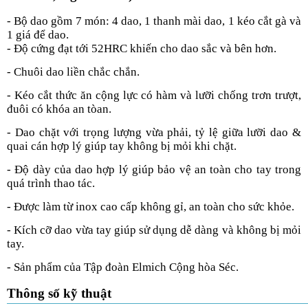
- Bộ dao gồm 7 món: 4 dao, 1 thanh mài dao, 1 kéo cắt gà và
1 giá để dao.
- Độ cứng đạt tới 52HRC khiến cho dao sắc và bên hơn.
- Chuôi dao liền chắc chắn.
- Kéo cắt thức ăn cộng lực có hàm và lưỡi chống trơn trượt,
đuôi có khóa an tòan.
- Dao chặt với trọng lượng vừa phải, tỷ lệ giữa lưỡi dao &
quai cán hợp lý giúp tay không bị mỏi khi chặt.
- Độ dày của dao hợp lý giúp bảo vệ an toàn cho tay trong
quá trình thao tác.
- Được làm từ inox cao cấp không gỉ, an toàn cho sức khỏe.
- Kích cỡ dao vừa tay giúp sử dụng dễ dàng và không bị mỏi
tay.
- Sản phẩm của Tập đoàn Elmich Cộng hòa Séc.
Thông số kỹ thuật