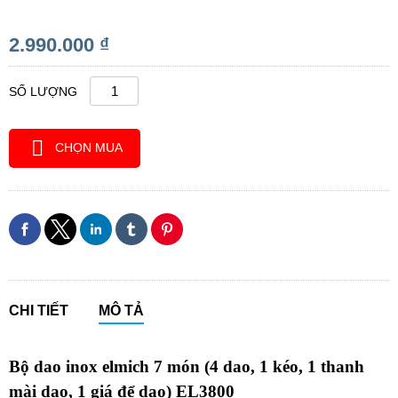
2.990.000 ₫
SỐ LƯỢNG
CHỌN MUA
CHI TIẾT
MÔ TẢ
Bộ dao inox elmich 7 món (4 dao, 1 kéo, 1 thanh
mài dao, 1 giá để dao) EL3800