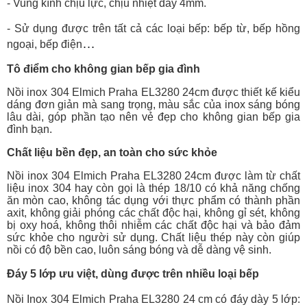
- Vung kính chịu lực, chịu nhiệt dày 4mm.
- Sử dụng được trên tất cả các loại bếp: bếp từ, bếp hồng
…
ngoại, bếp điện
Tô điểm cho không gian bếp gia đình
Nồi inox 304 Elmich Praha EL3280 24cm
được thiết kế kiểu
dáng đơn giản mà sang trọng, màu sắc của inox sáng bóng
lâu dài, góp phần tạo nên vẻ đẹp cho không gian bếp gia
đình bạn.
Chất liệu bền đẹp, an toàn cho sức khỏe
Nồi inox 304 Elmich Praha EL3280 24cm
được làm từ chất
liệu inox 304 hay còn gọi là thép 18/10 có khả năng chống
ăn mòn cao, không tác dụng với thực phẩm có thành phần
axit, không giải phóng các chất độc hại, không gỉ sét, không
bị oxy hoá, không thôi nhiễm các chất độc hại và bảo đảm
sức khỏe cho người sử dụng. Chất liệu thép này còn giúp
nồi có độ bền cao, luôn sáng bóng và dễ dàng vệ sinh.
Đáy 5 lớp ưu việt, dùng được trên nhiều loại bếp
Nồi Inox 304 Elmich Praha EL3280 24 cm có đáy dày 5 lớp: