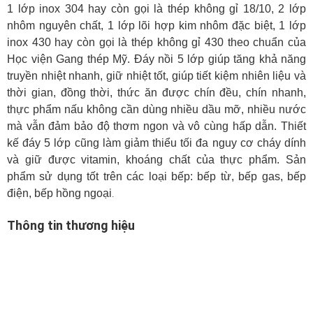
1 lớp inox 304 hay còn gọi là thép không gỉ 18/10, 2 lớp
nhôm nguyên chất, 1 lớp lõi hợp kim nhôm đặc biệt, 1 lớp
inox 430 hay còn gọi là thép không gỉ 430 theo chuẩn của
Học viện Gang thép Mỹ. Đáy nồi 5 lớp giúp tăng khả năng
truyền nhiệt nhanh, giữ nhiệt tốt, giúp tiết kiệm nhiên liệu và
thời gian, đồng thời, thức ăn được chín đều, chín nhanh,
thực phẩm nấu không cần dùng nhiều dầu mỡ, nhiều nước
mà vẫn đảm bảo độ thơm ngon và vô cùng hấp dẫn. Thiết
kế đáy 5 lớp cũng làm giảm thiểu tối đa nguy cơ cháy dính
và giữ được vitamin, khoáng chất của thực phẩm. Sản
phẩm sử dụng tốt trên các loại bếp: bếp từ, bếp gas, bếp
điện, bếp hồng ngoại
.
Thông tin thương hiệu
Tập đoàn Elmich thành lập năm 1994 tại
Cộng hòa Séc. Tại Việt Nam, Elmich đã ra
mắt năm 2011 với 2 thương hiệu là: Elmich
và Smartcook. Elmich Việt Nam chuyên
kinh doanh các sản phẩm đồ gia dụng cao
cấp từ châu Âu như: nồi, dao, thớt, chảo,