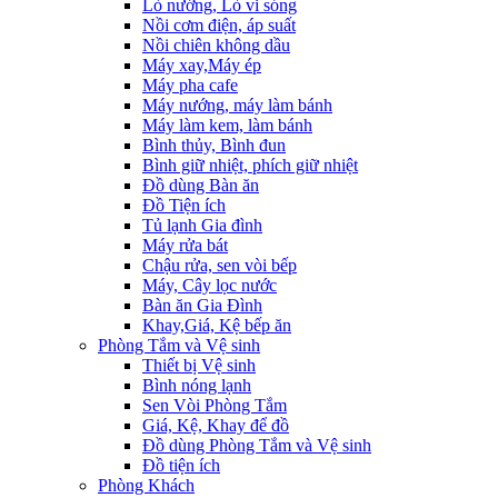
Lò nướng, Lò vi sóng
Nồi cơm điện, áp suất
Nồi chiên không dầu
Máy xay,Máy ép
Máy pha cafe
Máy nướng, máy làm bánh
Máy làm kem, làm bánh
Bình thủy, Bình đun
Bình giữ nhiệt, phích giữ nhiệt
Đồ dùng Bàn ăn
Đồ Tiện ích
Tủ lạnh Gia đình
Máy rửa bát
Chậu rửa, sen vòi bếp
Máy, Cây lọc nước
Bàn ăn Gia Đình
Khay,Giá, Kệ bếp ăn
Phòng Tắm và Vệ sinh
Thiết bị Vệ sinh
Bình nóng lạnh
Sen Vòi Phòng Tắm
Giá, Kệ, Khay để đồ
Đồ dùng Phòng Tắm và Vệ sinh
Đồ tiện ích
Phòng Khách