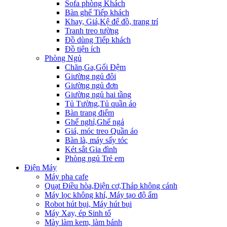
Sofa phòng Khách
Bàn ghế Tiếp khách
Khay, Giá,Kệ để đồ, trang trí
Tranh treo tường
Đồ dùng Tiếp khách
Đồ tiện ích
Phòng Ngủ
Chăn,Ga,Gối Đệm
Giường ngủ đôi
Giường ngủ đơn
Giường ngủ hai tầng
Tủ Tường,Tủ quần áo
Bàn trang điểm
Ghế nghỉ,Ghế ngả
Giá, móc treo Quần áo
Bàn là, máy sấy tóc
Két sắt Gia đình
Phòng ngủ Trẻ em
Điện Máy
Máy pha cafe
Quạt Điều hòa,Điện cơ,Tháp không cánh
Máy lọc không khí, Máy tạo độ ẩm
Robot hút bụi, Máy hút bụi
Máy Xay, ép Sinh tố
Mày làm kem, làm bánh