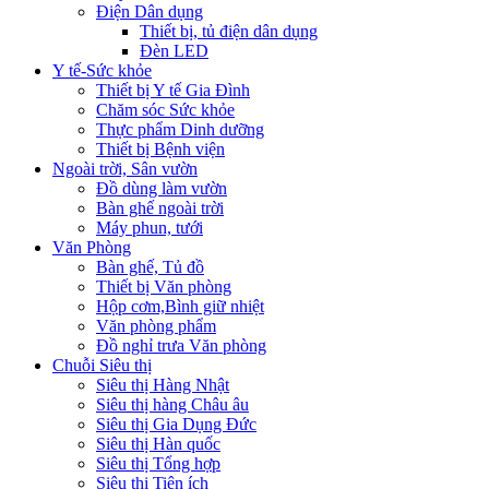
Điện Dân dụng
Thiết bị, tủ điện dân dụng
Đèn LED
Y tế-Sức khỏe
Thiết bị Y tế Gia Đình
Chăm sóc Sức khỏe
Thực phẩm Dinh dưỡng
Thiết bị Bệnh viện
Ngoài trời, Sân vườn
Đồ dùng làm vườn
Bàn ghế ngoài trời
Máy phun, tưới
Văn Phòng
Bàn ghế, Tủ đồ
Thiết bị Văn phòng
Hộp cơm,Bình giữ nhiệt
Văn phòng phẩm
Đồ nghỉ trưa Văn phòng
Chuỗi Siêu thị
Siêu thị Hàng Nhật
Siêu thị hàng Châu âu
Siêu thị Gia Dụng Đức
Siêu thị Hàn quốc
Siêu thị Tổng hợp
Siêu thị Tiện ích