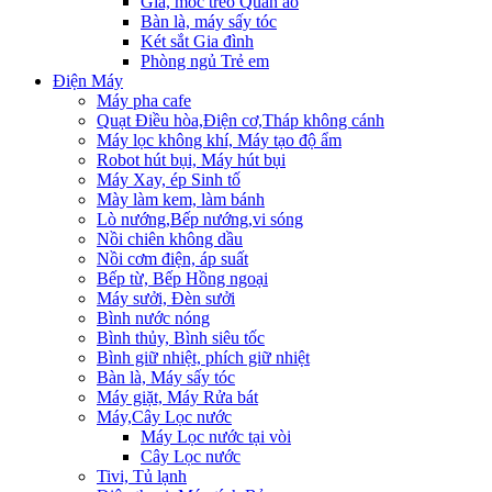
Giá, móc treo Quần áo
Bàn là, máy sấy tóc
Két sắt Gia đình
Phòng ngủ Trẻ em
Điện Máy
Máy pha cafe
Quạt Điều hòa,Điện cơ,Tháp không cánh
Máy lọc không khí, Máy tạo độ ẩm
Robot hút bụi, Máy hút bụi
Máy Xay, ép Sinh tố
Mày làm kem, làm bánh
Lò nướng,Bếp nướng,vi sóng
Nồi chiên không dầu
Nồi cơm điện, áp suất
Bếp từ, Bếp Hồng ngoại
Máy sưởi, Đèn sưởi
Bình nước nóng
Bình thủy, Bình siêu tốc
Bình giữ nhiệt, phích giữ nhiệt
Bàn là, Máy sấy tóc
Máy giặt, Máy Rửa bát
Máy,Cây Lọc nước
Máy Lọc nước tại vòi
Cây Lọc nước
Tivi, Tủ lạnh