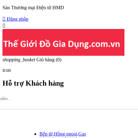
Sàn Thương mại Điện tử HMD

Đăng nhập

shopping_basket
Giỏ hàng
(0)
icon
Hỗ trợ Khách hàng
Hotline: 09317.456.44
Bếp từ,Hồng ngoại,Gas