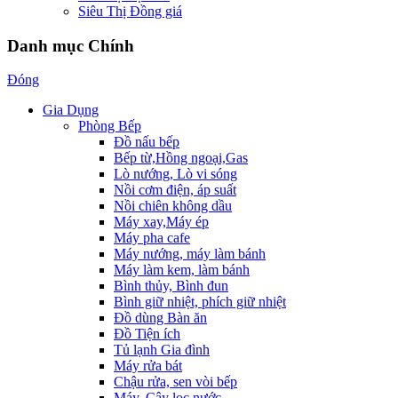
Siêu Thị Đồng giá
Danh mục Chính
Đóng
Gia Dụng
Phòng Bếp
Đồ nấu bếp
Bếp từ,Hồng ngoại,Gas
Lò nướng, Lò vi sóng
Nồi cơm điện, áp suất
Nồi chiên không dầu
Máy xay,Máy ép
Máy pha cafe
Máy nướng, máy làm bánh
Máy làm kem, làm bánh
Bình thủy, Bình đun
Bình giữ nhiệt, phích giữ nhiệt
Đồ dùng Bàn ăn
Đồ Tiện ích
Tủ lạnh Gia đình
Máy rửa bát
Chậu rửa, sen vòi bếp
Máy, Cây lọc nước