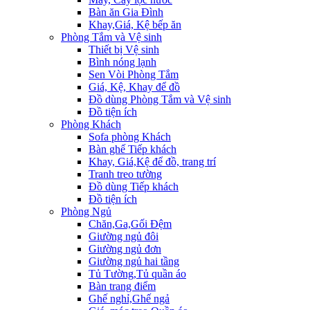
Bàn ăn Gia Đình
Khay,Giá, Kệ bếp ăn
Phòng Tắm và Vệ sinh
Thiết bị Vệ sinh
Bình nóng lạnh
Sen Vòi Phòng Tắm
Giá, Kệ, Khay để đồ
Đồ dùng Phòng Tắm và Vệ sinh
Đồ tiện ích
Phòng Khách
Sofa phòng Khách
Bàn ghế Tiếp khách
Khay, Giá,Kệ để đồ, trang trí
Tranh treo tường
Đồ dùng Tiếp khách
Đồ tiện ích
Phòng Ngủ
Chăn,Ga,Gối Đệm
Giường ngủ đôi
Giường ngủ đơn
Giường ngủ hai tầng
Tủ Tường,Tủ quần áo
Bàn trang điểm
Ghế nghỉ,Ghế ngả