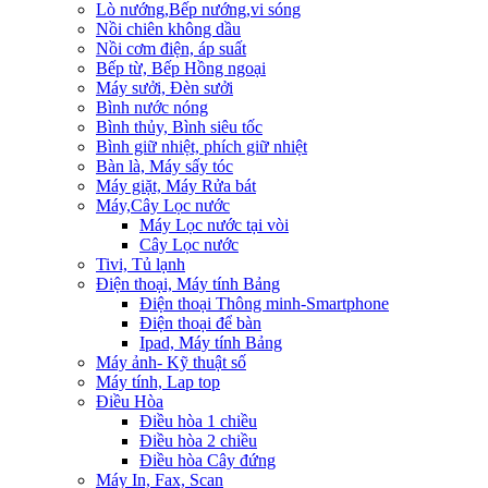
Lò nướng,Bếp nướng,vi sóng
Nồi chiên không dầu
Nồi cơm điện, áp suất
Bếp từ, Bếp Hồng ngoại
Máy sưởi, Đèn sưởi
Bình nước nóng
Bình thủy, Bình siêu tốc
Bình giữ nhiệt, phích giữ nhiệt
Bàn là, Máy sấy tóc
Máy giặt, Máy Rửa bát
Máy,Cây Lọc nước
Máy Lọc nước tại vòi
Cây Lọc nước
Tivi, Tủ lạnh
Điện thoại, Máy tính Bảng
Điện thoại Thông minh-Smartphone
Điện thoại để bàn
Ipad, Máy tính Bảng
Máy ảnh- Kỹ thuật số
Máy tính, Lap top
Điều Hòa
Điều hòa 1 chiều
Điều hòa 2 chiều
Điều hòa Cây đứng
Máy In, Fax, Scan