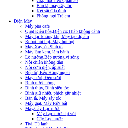
Giá, móc treo Quần áo
Bàn là, máy sấy tóc
Két sắt Gia đình
Phòng ngủ Trẻ em
Điện Máy
Máy pha cafe
Quạt Điều hòa,Điện cơ,Tháp không cánh
Máy lọc không khí, Máy tạo độ ẩm
Robot hút bụi, Máy hút bụi
Máy Xay, ép Sinh tố
Mày làm kem, làm bánh
Lò nướng,Bếp nướng,vi sóng
Nồi chiên không dầu
Nồi cơm điện, áp suất
Bếp từ, Bếp Hồng ngoại
Máy sưởi, Đèn sưởi
Bình nước nóng
Bình thủy, Bình siêu tốc
Bình giữ nhiệt, phích giữ nhiệt
Bàn là, Máy sấy tóc
Máy giặt, Máy Rửa bát
Máy,Cây Lọc nước
Máy Lọc nước tại vòi
Cây Lọc nước
Tivi, Tủ lạnh