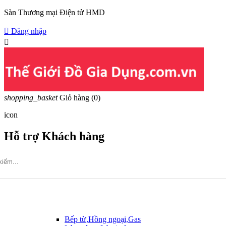
Sàn Thương mại Điện tử HMD

Đăng nhập

shopping_basket
Giỏ hàng
(0)
icon
Hỗ trợ Khách hàng
Hotline: 09317.456.44
Bếp từ,Hồng ngoại,Gas