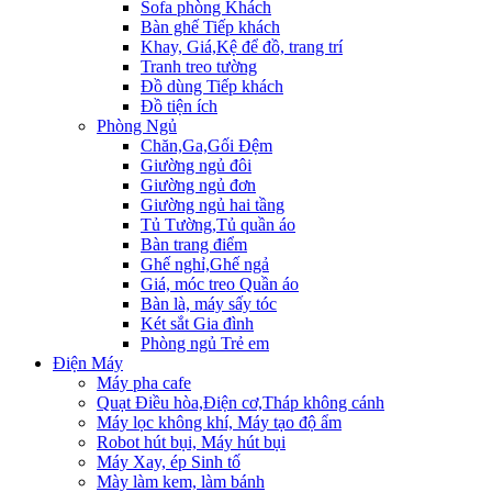
Sofa phòng Khách
Bàn ghế Tiếp khách
Khay, Giá,Kệ để đồ, trang trí
Tranh treo tường
Đồ dùng Tiếp khách
Đồ tiện ích
Phòng Ngủ
Chăn,Ga,Gối Đệm
Giường ngủ đôi
Giường ngủ đơn
Giường ngủ hai tầng
Tủ Tường,Tủ quần áo
Bàn trang điểm
Ghế nghỉ,Ghế ngả
Giá, móc treo Quần áo
Bàn là, máy sấy tóc
Két sắt Gia đình
Phòng ngủ Trẻ em
Điện Máy
Máy pha cafe
Quạt Điều hòa,Điện cơ,Tháp không cánh
Máy lọc không khí, Máy tạo độ ẩm
Robot hút bụi, Máy hút bụi
Máy Xay, ép Sinh tố
Mày làm kem, làm bánh