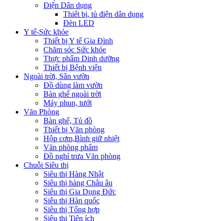
Điện Dân dụng
Thiết bị, tủ điện dân dụng
Đèn LED
Y tế-Sức khỏe
Thiết bị Y tế Gia Đình
Chăm sóc Sức khỏe
Thực phẩm Dinh dưỡng
Thiết bị Bệnh viện
Ngoài trời, Sân vườn
Đồ dùng làm vườn
Bàn ghế ngoài trời
Máy phun, tưới
Văn Phòng
Bàn ghế, Tủ đồ
Thiết bị Văn phòng
Hộp cơm,Bình giữ nhiệt
Văn phòng phẩm
Đồ nghỉ trưa Văn phòng
Chuỗi Siêu thị
Siêu thị Hàng Nhật
Siêu thị hàng Châu âu
Siêu thị Gia Dụng Đức
Siêu thị Hàn quốc
Siêu thị Tổng hợp
Siêu thị Tiện ích