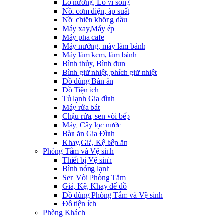
Lò nướng, Lò vi sóng
Nồi cơm điện, áp suất
Nồi chiên không dầu
Máy xay,Máy ép
Máy pha cafe
Máy nướng, máy làm bánh
Máy làm kem, làm bánh
Bình thủy, Bình đun
Bình giữ nhiệt, phích giữ nhiệt
Đồ dùng Bàn ăn
Đồ Tiện ích
Tủ lạnh Gia đình
Máy rửa bát
Chậu rửa, sen vòi bếp
Máy, Cây lọc nước
Bàn ăn Gia Đình
Khay,Giá, Kệ bếp ăn
Phòng Tắm và Vệ sinh
Thiết bị Vệ sinh
Bình nóng lạnh
Sen Vòi Phòng Tắm
Giá, Kệ, Khay để đồ
Đồ dùng Phòng Tắm và Vệ sinh
Đồ tiện ích
Phòng Khách