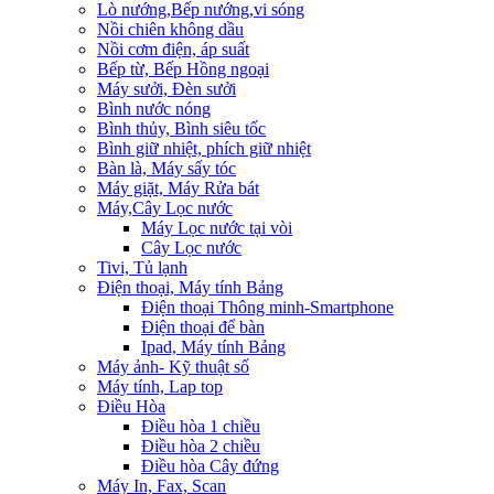
Lò nướng,Bếp nướng,vi sóng
Nồi chiên không dầu
Nồi cơm điện, áp suất
Bếp từ, Bếp Hồng ngoại
Máy sưởi, Đèn sưởi
Bình nước nóng
Bình thủy, Bình siêu tốc
Bình giữ nhiệt, phích giữ nhiệt
Bàn là, Máy sấy tóc
Máy giặt, Máy Rửa bát
Máy,Cây Lọc nước
Máy Lọc nước tại vòi
Cây Lọc nước
Tivi, Tủ lạnh
Điện thoại, Máy tính Bảng
Điện thoại Thông minh-Smartphone
Điện thoại để bàn
Ipad, Máy tính Bảng
Máy ảnh- Kỹ thuật số
Máy tính, Lap top
Điều Hòa
Điều hòa 1 chiều
Điều hòa 2 chiều
Điều hòa Cây đứng
Máy In, Fax, Scan