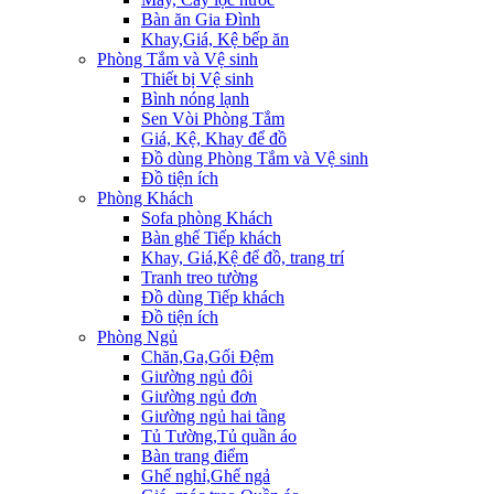
Bàn ăn Gia Đình
Khay,Giá, Kệ bếp ăn
Phòng Tắm và Vệ sinh
Thiết bị Vệ sinh
Bình nóng lạnh
Sen Vòi Phòng Tắm
Giá, Kệ, Khay để đồ
Đồ dùng Phòng Tắm và Vệ sinh
Đồ tiện ích
Phòng Khách
Sofa phòng Khách
Bàn ghế Tiếp khách
Khay, Giá,Kệ để đồ, trang trí
Tranh treo tường
Đồ dùng Tiếp khách
Đồ tiện ích
Phòng Ngủ
Chăn,Ga,Gối Đệm
Giường ngủ đôi
Giường ngủ đơn
Giường ngủ hai tầng
Tủ Tường,Tủ quần áo
Bàn trang điểm
Ghế nghỉ,Ghế ngả