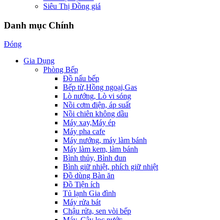
Siêu Thị Đồng giá
Danh mục Chính
Đóng
Gia Dụng
Phòng Bếp
Đồ nấu bếp
Bếp từ,Hồng ngoại,Gas
Lò nướng, Lò vi sóng
Nồi cơm điện, áp suất
Nồi chiên không dầu
Máy xay,Máy ép
Máy pha cafe
Máy nướng, máy làm bánh
Máy làm kem, làm bánh
Bình thủy, Bình đun
Bình giữ nhiệt, phích giữ nhiệt
Đồ dùng Bàn ăn
Đồ Tiện ích
Tủ lạnh Gia đình
Máy rửa bát
Chậu rửa, sen vòi bếp
Máy, Cây lọc nước