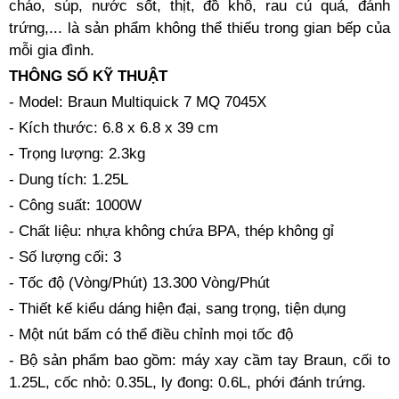
cháo, súp, nước sốt, thịt, đồ khô, rau củ quả, đánh
trứng,... là sản phẩm không thể thiếu trong gian bếp của
mỗi gia đình.
THÔNG SỐ KỸ THUẬT
- Model: Braun Multiquick 7 MQ 7045X
- Kích thước: 6.8 x 6.8 x 39 cm
- Trọng lượng: 2.3kg
- Dung tích: 1.25L
- Công suất: 1000W
- Chất liệu: nhựa không chứa BPA, thép không gỉ
- Số lượng cối: 3
- Tốc độ (Vòng/Phút) 13.300 Vòng/Phút
- Thiết kế kiểu dáng hiện đại, sang trọng, tiện dụng
- Một nút bấm có thể điều chỉnh mọi tốc độ
- Bộ sản phẩm bao gồm: máy xay cầm tay Braun, cối to
1.25L, cốc nhỏ: 0.35L, ly đong: 0.6L, phới đánh trứng.