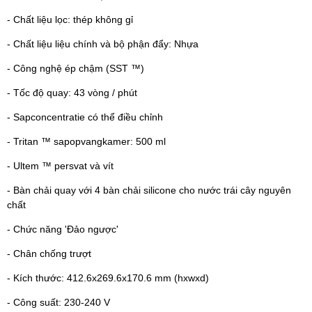
- Chất liệu lọc: thép không gỉ
- Chất liệu liệu chính và bộ phận đẩy: Nhựa
- Công nghệ ép chậm (SST ™)
- Tốc độ quay: 43 vòng / phút
- Sapconcentratie có thể điều chỉnh
- Tritan ™ sapopvangkamer: 500 ml
- Ultem ™ persvat và vít
- Bàn chải quay với 4 bàn chải silicone cho nước trái cây nguyên
chất
- Chức năng 'Đảo ngược'
- Chân chống trượt
- Kích thước: 412.6x269.6x170.6 mm (hxwxd)
- Công suất: 230-240 V