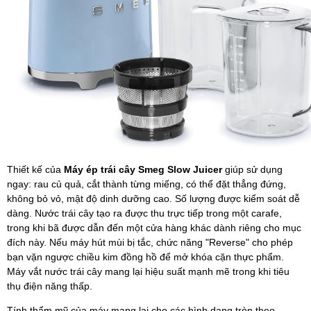
Thiết kế của
Máy ép trái cây Smeg Slow Juicer
giúp sử dụng
ngay: rau củ quả, cắt thành từng miếng, có thể đặt thẳng đứng,
không bỏ vỏ, mật độ dinh dưỡng cao. Số lượng được kiểm soát dễ
dàng. Nước trái cây tạo ra được thu trực tiếp trong một carafe,
trong khi bã được dẫn đến một cửa hàng khác dành riêng cho mục
đích này. Nếu máy hút mùi bị tắc, chức năng "Reverse" cho phép
bạn vặn ngược chiều kim đồng hồ để mở khóa cặn thực phẩm.
Máy vắt nước trái cây mang lại hiệu suất mạnh mẽ trong khi tiêu
thụ điện năng thấp.
Tính thẩm mỹ của máy mang lại cho các hình dạng tròn theo