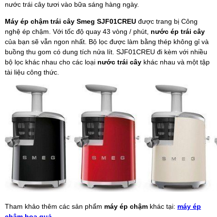
nước trái cây tươi vào bữa sáng hàng ngày.
Máy ép chậm trái cây Smeg SJF01CREU
được trang bị Công
nghệ ép chậm. Với tốc độ quay 43 vòng / phút,
nước ép trái cây
của bạn sẽ vẫn ngon nhất. Bộ lọc được làm bằng thép không gỉ và
buồng thu gom có dung tích nửa lít. SJF01CREU đi kèm với nhiều
bộ lọc khác nhau cho các loại
nước trái cây
khác nhau và một tập
tài liệu công thức.
Tham khảo thêm các sản phẩm
máy ép chậm
khác tại:
máy ép
chậm hoa quả