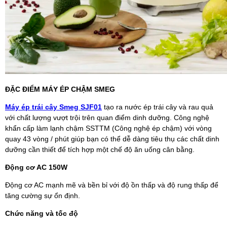
ĐẶC ĐIỂM MÁY ÉP CHẬM SMEG
Máy ép trái cây Smeg SJF01
tạo ra nước ép trái cây và rau quả
với chất lượng vượt trội trên quan điểm dinh dưỡng. Công nghệ
khẩn cấp làm lạnh chậm SSTTM (Công nghệ ép chậm) với vòng
quay 43 vòng / phút giúp bạn có thể dễ dàng tiêu thụ các chất dinh
dưỡng cần thiết để tích hợp một chế độ ăn uống cân bằng.
Động cơ AC 150W
Động cơ AC mạnh mẽ và bền bỉ với độ ồn thấp và độ rung thấp để
tăng cường sự ổn định.
Chức năng và tốc độ