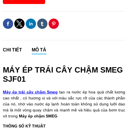
CHI TIẾT
MÔ TẢ
MÁY ÉP TRÁI CÂY CHẬM SMEG
SJF01
Máy ép trái cây chậm Smeg
tạo ra nước ép hoa quả chất lượng
cao nhất , có hương vị và với màu sắc rực rỡ của các thành phần
của nó, nhờ vào nước ép lạnh hoàn toàn không sử dụng lưỡi dao
mà là một vòng quay chậm và mạnh mẽ và hiệu quả của bơm trục
vít trong
Máy ép chậm SMEG
.
THÔNG SỐ KỸ THUẬT