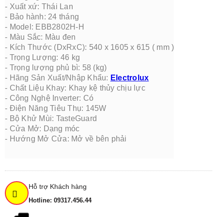
-
Xuất xứ: Thái Lan
-
Bảo hành: 24 tháng
-
Model
:
EBB2802H-H
-
Màu Sắc
:
Màu đen
-
Kích Thước (DxRxC)
:
540 x 1605 x 615 ( mm )
-
Trọng Lượng
:
46 kg
-
Trọng lượng phủ bì: 58 (kg)
-
Hãng Sản Xuất/Nhập Khẩu
:
Electrolux
-
Chất Liệu Khay
:
Khay kệ thủy chịu lực
-
Công Nghệ Inverter
:
Có
-
Điện Năng Tiêu Thụ
:
145W
-
Bộ Khử Mùi
:
TasteGuard
-
Cửa Mở
:
Dạng móc
-
Hướng Mở Cửa
:
Mở về bên phải
Hỗ trợ Khách hàng
Hotline: 09317.456.44