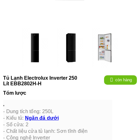
Tủ Lạnh Electrolux Inverter 250
còn hàng
Lít EBB2802H-H
Tóm lược
-
Dung tích tổng: 250L
-
Kiểu tủ:
Ngăn đá dưới
-
Số cửa: 2
-
Chất liệu cửa tủ lạnh: Sơn tĩnh điện
-
Công nghệ Inverter