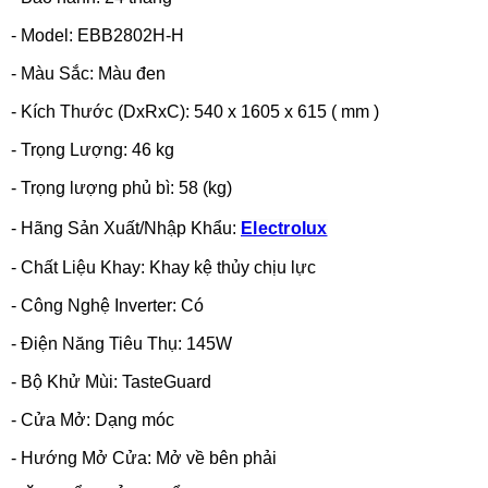
-
Model
:
EBB2802H-H
-
Màu Sắc
:
Màu đen
-
Kích Thước (DxRxC)
:
540 x 1605 x 615 ( mm )
-
Trọng Lượng
:
46 kg
-
Trọng lượng phủ bì: 58 (kg)
-
Hãng Sản Xuất/Nhập Khẩu
:
Electrolux
-
Chất Liệu Khay
:
Khay kệ thủy chịu lực
-
Công Nghệ Inverter
:
Có
-
Điện Năng Tiêu Thụ
:
145W
-
Bộ Khử Mùi
:
TasteGuard
-
Cửa Mở
:
Dạng móc
-
Hướng Mở Cửa
:
Mở về bên phải