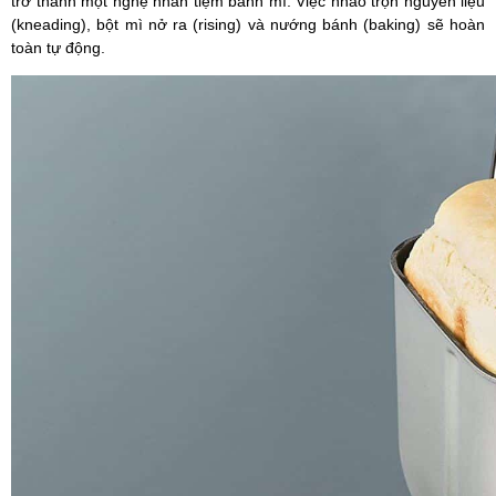
trở thành một nghệ nhân tiệm bánh mì. Việc nhào trộn nguyên liệu
(kneading), bột mì nở ra (rising) và nướng bánh (baking) sẽ hoàn
toàn tự động.