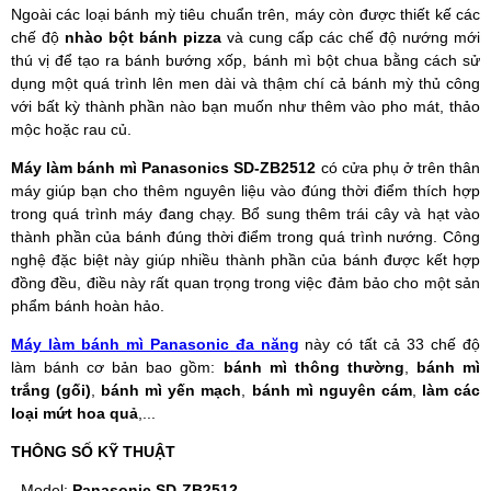
Ngoài các loại bánh mỳ tiêu chuẩn trên, máy còn được thiết kế các
chế độ
nhào bột bánh pizza
và cung cấp các chế độ nướng mới
thú vị để tạo ra bánh bướng xốp, bánh mì bột chua bằng cách sử
dụng một quá trình lên men dài và thậm chí cả bánh mỳ thủ công
với bất kỳ thành phần nào bạn muốn như thêm vào pho mát, thảo
mộc hoặc rau củ.
Máy làm bánh mì Panasonics SD-ZB2512
có cửa phụ ở trên thân
máy giúp bạn cho thêm nguyên liệu vào đúng thời điểm thích hợp
trong quá trình máy đang chạy. Bổ sung thêm trái cây và hạt vào
thành phần của bánh đúng thời điểm trong quá trình nướng. Công
nghệ đặc biệt này giúp nhiều thành phần của bánh được kết hợp
đồng đều, điều này rất quan trọng trong việc đảm bảo cho một sản
phẩm bánh hoàn hảo.
Máy làm bánh mì Panasonic đa năng
này có tất cả 33 chế độ
làm bánh cơ bản bao gồm:
bánh mì thông thường
,
bánh mì
trắng (gối)
,
bánh mì yến mạch
,
bánh mì nguyên cám
,
làm các
loại mứt hoa quả
,...
THÔNG SỐ KỸ THUẬT
- Model:
Panasonic SD-ZB2512