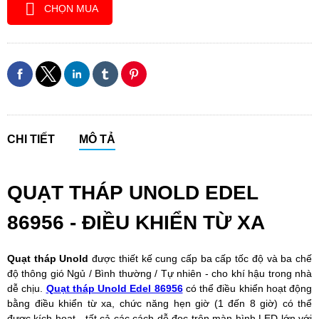
CHỌN MUA
CHI TIẾT
MÔ TẢ
QUẠT THÁP UNOLD EDEL
86956 - ĐIỀU KHIỂN TỪ XA
Quạt tháp Unold
được thiết kế cung cấp ba cấp tốc độ và ba chế
độ thông gió Ngủ / Bình thường / Tự nhiên - cho khí hậu trong nhà
dễ chịu.
Quạt tháp Unold Edel 86956
có thể điều khiển hoạt động
bằng điều khiển từ xa, chức năng hẹn giờ (1 đến 8 giờ) có thể
được kích hoạt - tất cả các cách dễ đọc trên màn hình LED lớn với