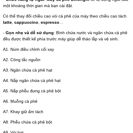
một khoảng thời gian mà bạn cài đặt.
Có thể thay đổi chiều cao vòi cà phê của máy theo chiều cao tách
latte
,
cappuccino
,
espresso
…
-
Gọn nhẹ và dễ sử dụng
: Bình chứa nước và ngăn chứa cà phê
đều được thiết kế phía trước máy giúp dễ tháo lắp và vệ sinh.
A1. Núm điều chỉnh cối xay
A2. Công tắc nguồn
A3. Ngăn chứa cà phê hạt
A4. Nắp ngăn chứa cà phê hạt
A5. Nắp phễu đựng cà phê bột
A6. Muỗng cà phê
A7. Khay giữ ấm tách
A8. Phễu chứa cà phê bột
A9. Vòi hơi