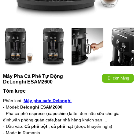
Máy Pha Cà Phê Tự Động
còn hàng
DeLonghi ESAM2600
Tóm lược
Phân loại:
Máy pha cafe Delonghi
- Model:
Delonghi ESAM2600
- Pha cà phê espresso,capuchino,latte..đen nâu sữa cho gia
đình,văn phòng,quán cafe,bar nhà hàng khách sạn ...
- Đầu vào:
Cà phê bột
,
cà phê hạt
(được khuyến nghị)
- Made in Rumania