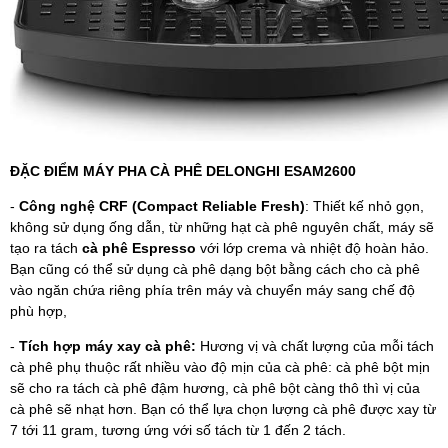
ĐẶC ĐIỂM MÁY PHA CÀ PHÊ DELONGHI ESAM2600
-
Công nghệ CRF (Compact Reliable Fresh)
: Thiết kế nhỏ gọn,
không sử dụng ống dẫn, từ những hạt cà phê nguyên chất, máy sẽ
tạo ra tách
cà phê Espresso
với lớp crema và nhiệt độ hoàn hảo.
Bạn cũng có thể sử dụng cà phê dạng bột bằng cách cho cà phê
vào ngăn chứa riêng phía trên máy và chuyển máy sang chế độ
phù hợp,
-
Tích hợp máy xay cà phê:
Hương vị và chất lượng của mỗi tách
cà phê phụ thuộc rất nhiều vào độ mịn của cà phê: cà phê bột mịn
sẽ cho ra tách cà phê đậm hương, cà phê bột càng thô thì vị của
cà phê sẽ nhạt hơn. Bạn có thể lựa chọn lượng cà phê được xay từ
7 tới 11 gram, tương ứng với số tách từ 1 đến 2 tách.