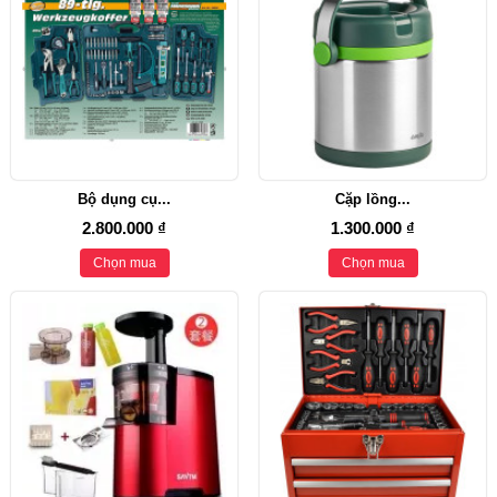
Bộ dụng cụ...
Cặp lồng...
2.800.000 ₫
1.300.000 ₫
Chọn mua
Chọn mua