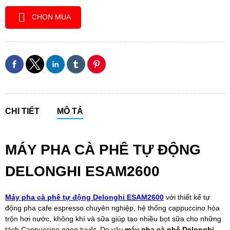
CHỌN MUA
CHI TIẾT
MÔ TẢ
MÁY PHA CÀ PHÊ TỰ ĐỘNG
DELONGHI ESAM2600
Máy pha cà phê tự động Delonghi ESAM2600
với thiết kế tự
động pha cafe espresso chuyên nghiệp, hệ thống cappuccino hòa
trộn hơi nước, không khí và sữa giúp tạo nhiều bọt sữa cho những
tách Cappuccino ngon tuyệt. Do vậy
máy pha cà phê Delonghi