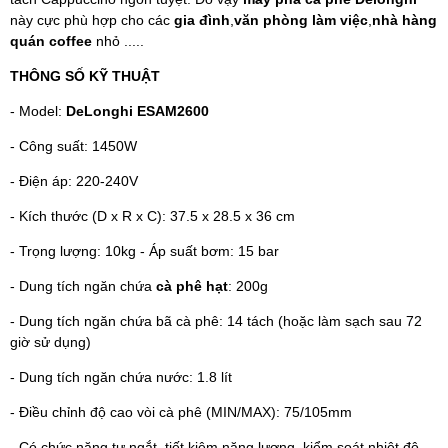
này cực phù hợp cho các
gia đình
,
văn phòng làm việc
,
nhà hàng
quán coffee
nhỏ .....
THÔNG SỐ KỸ THUẬT
- Model:
DeLonghi ESAM2600
- Công suất: 1450W
- Điện áp: 220-240V
- Kích thước (D x R x C): 37.5 x 28.5 x 36 cm
- Trọng lượng: 10kg - Áp suất bơm: 15 bar
- Dung tích ngăn chứa
cà phê hạt
: 200g
- Dung tích ngăn chứa bã cà phê: 14 tách (hoặc làm sạch sau 72
giờ sử dụng)
- Dung tích ngăn chứa nước: 1.8 lít
- Điều chỉnh độ cao vòi cà phê (MIN/MAX): 75/105mm
- Có chức năng tự ngắt, tiết kiệm năng lượng, kiểm soát nhiệt độ