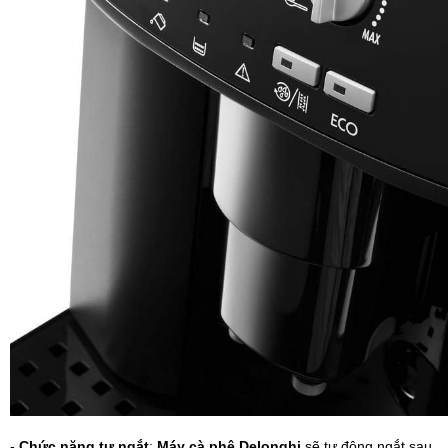
-
Chức năng tự ngắt
:
Máy cà phê Delonghi
sẽ tự động ngắt sau