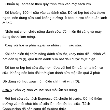
· Chuẩn bị Espresso theo quy trình trên vào một tách lớn
· Đổ khoảng 100ml sữa vào ca đánh sữa. Để có lớp bọt sữa thơm
ngon, nên dùng sữa tươi không đường, ít béo, được bảo quản lạnh
ở 5oC.
· Nhấn nút chọn chức năng đánh sữa, đèn hiển thị sáng và máy
đang được làm nóng.
· Xoay vòi hơi ra phía ngoài và nhấn chìm vào sữa.
· Khi đèn hiển thị chức năng đánh sữa tắt, xoay núm điều chỉnh vòi
hơi đến vị trí (I), quá trình đánh sữa bắt đầu được thực hiện.
· Để tạo ra lớp bọt sữa dày hơn, đưa vòi hơi lên dần phía trên ca
sữa. Không nên kéo dài thời gian đánh sữa một lần quá 3 phút.
Để dừng vòi hơi, xoay núm điều chỉnh về vị trí (0).
Lưu ý
: cần vệ sinh vòi hơi sau mỗi lần sử dụng.
· Rót bọt sữa vào tách Espresso đã chuẩn bị trước. Có thể thêm
đường và một chút bột sôcôla lên trên lớp bọt sữa. Tách
Cappuccino đã sẵn sàng để thưởng thức.