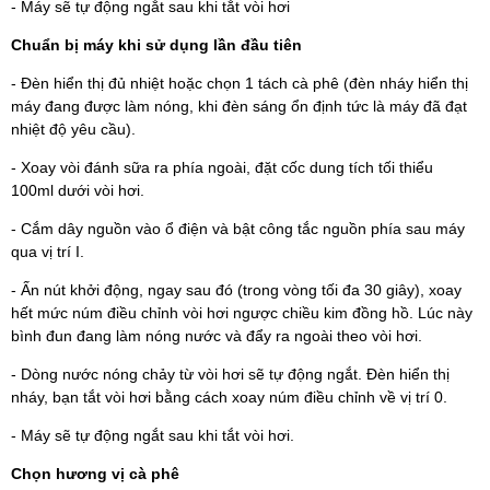
- Máy sẽ tự động ngắt sau khi tắt vòi hơi
Chuẩn bị máy khi sử dụng lần đầu tiên
- Đèn hiển thị đủ nhiệt hoặc chọn 1 tách cà phê (đèn nháy hiển thị
máy đang được làm nóng, khi đèn sáng ổn định tức là máy đã đạt
nhiệt độ yêu cầu).
- Xoay vòi đánh sữa ra phía ngoài, đặt cốc dung tích tối thiểu
100ml dưới vòi hơi.
- Cắm dây nguồn vào ổ điện và bật công tắc nguồn phía sau máy
qua vị trí I.
- Ấn nút khởi động, ngay sau đó (trong vòng tối đa 30 giây), xoay
hết mức núm điều chỉnh vòi hơi ngược chiều kim đồng hồ. Lúc này
bình đun đang làm nóng nước và đẩy ra ngoài theo vòi hơi.
- Dòng nước nóng chảy từ vòi hơi sẽ tự động ngắt. Đèn hiển thị
nháy, bạn tắt vòi hơi bằng cách xoay núm điều chỉnh về vị trí 0.
- Máy sẽ tự động ngắt sau khi tắt vòi hơi.
Chọn hương vị cà phê