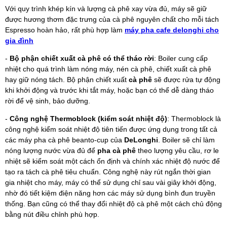
Với quy trình khép kín và lượng cà phê xay vừa đủ, máy sẽ giữ
được hương thơm đặc trưng của cà phê nguyên chất cho mỗi tách
Espresso hoàn hảo, rất phù hợp làm
máy pha cafe delonghi cho
gia đình
-
Bộ phận chiết xuất cà phê có thể tháo rời
: Boiler cung cấp
nhiệt cho quá trình làm nóng máy, nén cà phê, chiết xuất cà phê
hay giữ nóng tách. Bộ phận chiết xuất
cà phê
sẽ được rửa tự động
khi khởi động và trước khi tắt máy, hoặc bạn có thể dễ dàng tháo
rời để vệ sinh, bảo dưỡng.
-
Công nghệ Thermoblock (kiểm soát nhiệt độ)
: Thermoblock là
công nghệ kiểm soát nhiệt độ tiên tiến được ứng dụng trong tất cả
các máy pha cà phê beanto-cup của
DeLonghi
. Boiler sẽ chỉ làm
nóng lượng nước vừa đủ để
pha cà phê
theo lượng yêu cầu, rơ le
nhiệt sẽ kiểm soát một cách ổn định và chính xác nhiệt độ nước để
tạo ra tách cà phê tiêu chuẩn. Công nghệ này rút ngắn thời gian
gia nhiệt cho máy, máy có thể sử dụng chỉ sau vài giây khởi động,
nhờ đó tiết kiệm điện năng hơn các máy sử dụng bình đun truyền
thống. Bạn cũng có thể thay đổi nhiệt độ cà phê một cách chủ động
bằng nút điều chỉnh phù hợp.