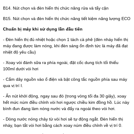
B14. Nút chọn và đèn hiển thị chức năng rửa và tẩy cặn
B15. Nút chọn và đèn hiển thị chức năng tiết kiệm năng lượng ECO
Chuẩn bị máy khi sử dụng lần đầu tiên
- Đèn hiển thị đủ nhiệt hoặc chọn 1 tách cà phê (đèn nháy hiển thị
máy đang được làm nóng, khi đèn sáng ổn định tức là máy đã đạt
nhiệt độ yêu cầu)
- Xoay vòi đánh sữa ra phía ngoài, đặt cốc dung tích tối thiểu
100ml dưới vòi hơi
- Cắm dây nguồn vào ổ điện và bật công tắc nguồn phía sau máy
qua vị trí I.
- Ấn nút khởi động, ngay sau đó (trong vòng tối đa 30 giây), xoay
hết mức núm điều chỉnh vòi hơi ngược chiều kim đồng hồ. Lúc này
bình đun đang làm nóng nước và đẩy ra ngoài theo vòi hơi.
- Dòng nước nóng chảy từ vòi hơi sẽ tự động ngắt. Đèn hiển thị
nháy, bạn tắt vòi hơi bằng cách xoay núm điều chỉnh về vị trí 0.