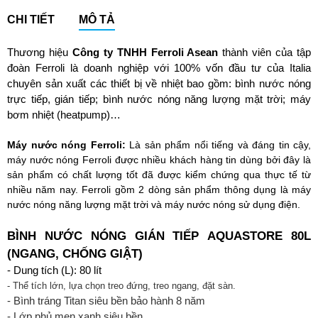
CHI TIẾT
MÔ TẢ
Thương hiệu
Công ty TNHH Ferroli Asean
thành viên của tập
đoàn Ferroli là doanh nghiệp với 100% vốn đầu tư của Italia
chuyên sản xuất các thiết bị về nhiệt bao gồm: bình nước nóng
trực tiếp, gián tiếp; bình nước nóng năng lượng mặt trời; máy
bơm nhiệt (heatpump)…
Máy nước nóng Ferroli:
Là sản phẩm nổi tiếng và đáng tin cậy,
máy nước nóng Ferroli được nhiều khách hàng tin dùng bởi đây là
sản phẩm có chất lượng tốt đã được kiểm chứng qua thực tế từ
nhiều năm nay. Ferroli gồm 2 dòng sản phẩm thông dụng là máy
nước nóng năng lượng mặt trời và máy nước nóng sử dụng điện.
BÌNH NƯỚC NÓNG GIÁN TIẾP AQUASTORE 80L
(NGANG, CHỐNG GIẬT)
- Dung tích (L): 80 lít
- Thể tích lớn, lựa chọn treo đứng, treo ngang, đặt sàn.
- Bình tráng Titan siêu bền bảo hành 8 năm
- Lớp phủ men xanh siêu bền