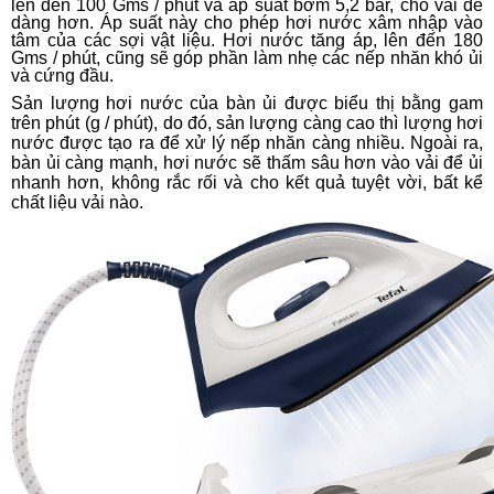
lên đến 100 Gms / phút và áp suất bơm 5,2 bar, cho vải dễ
dàng hơn. Áp suất này cho phép hơi nước xâm nhập vào
tâm của các sợi vật liệu. Hơi nước tăng áp, lên đến 180
Gms / phút, cũng sẽ góp phần làm nhẹ các nếp nhăn khó ủi
và cứng đầu.
Sản lượng hơi nước của bàn ủi được biểu thị bằng gam
trên phút (g / phút), do đó, sản lượng càng cao thì lượng hơi
nước được tạo ra để xử lý nếp nhăn càng nhiều. Ngoài ra,
bàn ủi càng mạnh, hơi nước sẽ thấm sâu hơn vào vải để ủi
nhanh hơn, không rắc rối và cho kết quả tuyệt vời, bất kể
chất liệu vải nào.