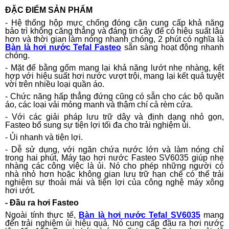
ĐẶC ĐIỂM SẢN PHẨM
- Hệ thống hộp mực chống đóng cặn cung cấp khả năng
bảo trì không căng thẳng và đáng tin cậy để có hiệu suất lâu
hơn và thời gian làm nóng nhanh chóng, 2 phút có nghĩa là
Bàn là hơi nước Tefal Fasteo
sẵn sàng hoạt động nhanh
chóng.
- Mặt đế bằng gốm mang lại khả năng lướt nhẹ nhàng, kết
hợp với hiệu suất hơi nước vượt trội, mang lại kết quả tuyệt
vời trên nhiều loại quần áo.
- Chức năng hấp thẳng đứng cũng có sẵn cho các bộ quần
áo, các loại vải mỏng manh và thậm chí cả rèm cửa.
- Với các giải pháp lưu trữ dây và định dạng nhỏ gọn,
Fasteo bổ sung sự tiện lợi tối đa cho trải nghiệm ủi.
- Ủi nhanh và tiện lợi.
- Dễ sử dụng, với ngăn chứa nước lớn và làm nóng chỉ
trong hai phút, Máy tạo hơi nước Fasteo SV6035 giúp nhẹ
nhàng các công việc là ủi. Nó cho phép những người có
nhà nhỏ hơn hoặc không gian lưu trữ hạn chế có thể trải
nghiệm sự thoải mái và tiện lợi của công nghệ máy xông
hơi ướt.
- Đầu ra hơi Fasteo
Ngoài tính thực tế,
Bàn là hơi nước Tefal SV6035
mang
đến trải nghiệm ủi hiệu quả. Nó cung cấp đầu ra hơi nước