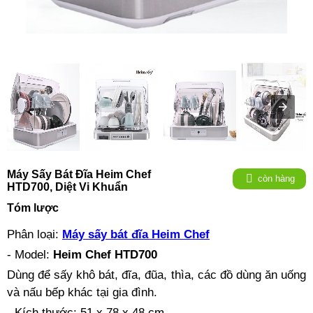
Máy Sấy Bát Đĩa Heim Chef
còn hàng
HTD700, Diệt Vi Khuẩn
Tóm lược
Phân loại:
Máy sấy bát đĩa Heim Chef
- Model:
Heim Chef HTD700
Dùng để sấy khô bát, đĩa, đũa, thìa, các đồ dùng ăn uống
và nấu bếp khác tại gia đình.
- Kích thước: 51 x 78 x 48 cm