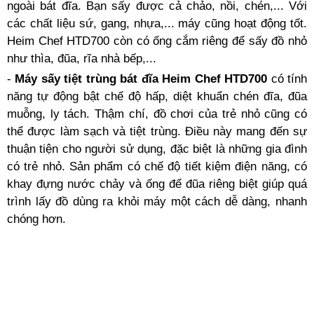
ngoài bát đĩa. Bạn sấy được cả chảo, nồi, chén,... Với
các chất liệu sứ, gang, nhựa,... máy cũng hoạt động tốt.
Heim Chef HTD700 còn có ống cắm riêng để sấy đồ nhỏ
như thìa, đũa, rĩa nhà bếp,...
-
Máy sấy tiệt trùng bát đĩa Heim Chef HTD700
có tính
năng tự động bật chế độ hấp, diệt khuẩn chén đĩa, đũa
muỗng, ly tách. Thậm chí, đồ chơi của trẻ nhỏ cũng có
thể được làm sạch và tiệt trùng. Điều này mang đến sự
thuận tiện cho người sử dụng, đặc biệt là những gia đình
có trẻ nhỏ. Sản phẩm có chế độ tiết kiệm điện năng, có
khay đựng nước chảy và ống để đũa riêng biệt giúp quá
trình lấy đồ dùng ra khỏi máy một cách dễ dàng, nhanh
chóng hơn.