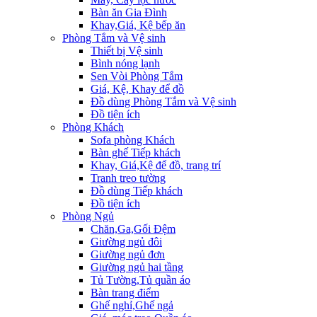
Bàn ăn Gia Đình
Khay,Giá, Kệ bếp ăn
Phòng Tắm và Vệ sinh
Thiết bị Vệ sinh
Bình nóng lạnh
Sen Vòi Phòng Tắm
Giá, Kệ, Khay để đồ
Đồ dùng Phòng Tắm và Vệ sinh
Đồ tiện ích
Phòng Khách
Sofa phòng Khách
Bàn ghế Tiếp khách
Khay, Giá,Kệ để đồ, trang trí
Tranh treo tường
Đồ dùng Tiếp khách
Đồ tiện ích
Phòng Ngủ
Chăn,Ga,Gối Đệm
Giường ngủ đôi
Giường ngủ đơn
Giường ngủ hai tầng
Tủ Tường,Tủ quần áo
Bàn trang điểm
Ghế nghỉ,Ghế ngả