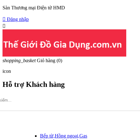
Sàn Thương mại Điện tử HMD

Đăng nhập

shopping_basket
Giỏ hàng
(0)
icon
Hỗ trợ Khách hàng
Hotline: 09317.456.44
Bếp từ,Hồng ngoại,Gas