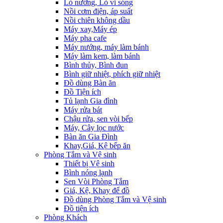
Lò nướng, Lò vi sóng
Nồi cơm điện, áp suất
Nồi chiên không dầu
Máy xay,Máy ép
Máy pha cafe
Máy nướng, máy làm bánh
Máy làm kem, làm bánh
Bình thủy, Bình đun
Bình giữ nhiệt, phích giữ nhiệt
Đồ dùng Bàn ăn
Đồ Tiện ích
Tủ lạnh Gia đình
Máy rửa bát
Chậu rửa, sen vòi bếp
Máy, Cây lọc nước
Bàn ăn Gia Đình
Khay,Giá, Kệ bếp ăn
Phòng Tắm và Vệ sinh
Thiết bị Vệ sinh
Bình nóng lạnh
Sen Vòi Phòng Tắm
Giá, Kệ, Khay để đồ
Đồ dùng Phòng Tắm và Vệ sinh
Đồ tiện ích
Phòng Khách