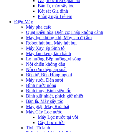
Giá, móc treo Quần áo
Bàn là, máy sấy tóc
Két sắt Gia đình
Phòng ngủ Trẻ em
Điện Máy
Máy pha cafe
Quạt Điều hòa,Điện cơ,Tháp không cánh
Máy lọc không khí, Máy tạo độ ẩm
Robot hút bụi, Máy hút bụi
Máy Xay, ép Sinh tố
Mày làm kem, làm bánh
Lò nướng,Bếp nướng,vi sóng
Nồi chiên không dầu
Nồi cơm điện, áp suất
Bếp từ, Bếp Hồng ngoại
Máy sưởi, Đèn sưởi
Bình nước nóng
Bình thủy, Bình siêu tốc
Bình giữ nhiệt, phích giữ nhiệt
Bàn là, Máy sấy tóc
Máy giặt, Máy Rửa bát
Máy,Cây Lọc nước
Máy Lọc nước tại vòi
Cây Lọc nước
Tivi, Tủ lạnh