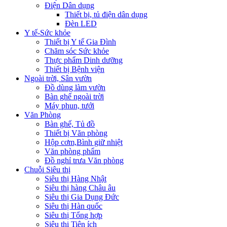
Điện Dân dụng
Thiết bị, tủ điện dân dụng
Đèn LED
Y tế-Sức khỏe
Thiết bị Y tế Gia Đình
Chăm sóc Sức khỏe
Thực phẩm Dinh dưỡng
Thiết bị Bệnh viện
Ngoài trời, Sân vườn
Đồ dùng làm vườn
Bàn ghế ngoài trời
Máy phun, tưới
Văn Phòng
Bàn ghế, Tủ đồ
Thiết bị Văn phòng
Hộp cơm,Bình giữ nhiệt
Văn phòng phẩm
Đồ nghỉ trưa Văn phòng
Chuỗi Siêu thị
Siêu thị Hàng Nhật
Siêu thị hàng Châu âu
Siêu thị Gia Dụng Đức
Siêu thị Hàn quốc
Siêu thị Tổng hợp
Siêu thị Tiện ích