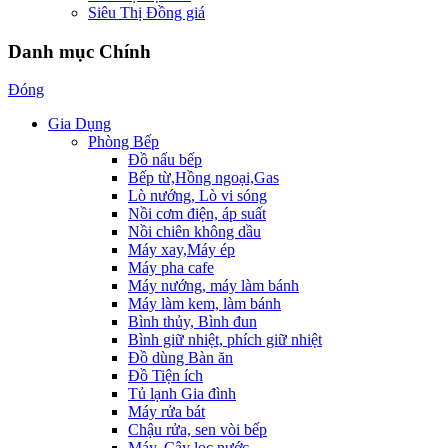
Siêu Thị Đồng giá
Danh mục Chính
Đóng
Gia Dụng
Phòng Bếp
Đồ nấu bếp
Bếp từ,Hồng ngoại,Gas
Lò nướng, Lò vi sóng
Nồi cơm điện, áp suất
Nồi chiên không dầu
Máy xay,Máy ép
Máy pha cafe
Máy nướng, máy làm bánh
Máy làm kem, làm bánh
Bình thủy, Bình đun
Bình giữ nhiệt, phích giữ nhiệt
Đồ dùng Bàn ăn
Đồ Tiện ích
Tủ lạnh Gia đình
Máy rửa bát
Chậu rửa, sen vòi bếp
Máy, Cây lọc nước