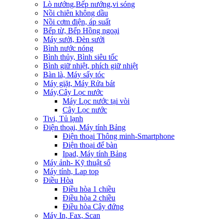
Lò nướng,Bếp nướng,vi sóng
Nồi chiên không dầu
Nồi cơm điện, áp suất
Bếp từ, Bếp Hồng ngoại
Máy sưởi, Đèn sưởi
Bình nước nóng
Bình thủy, Bình siêu tốc
Bình giữ nhiệt, phích giữ nhiệt
Bàn là, Máy sấy tóc
Máy giặt, Máy Rửa bát
Máy,Cây Lọc nước
Máy Lọc nước tại vòi
Cây Lọc nước
Tivi, Tủ lạnh
Điện thoại, Máy tính Bảng
Điện thoại Thông minh-Smartphone
Điện thoại để bàn
Ipad, Máy tính Bảng
Máy ảnh- Kỹ thuật số
Máy tính, Lap top
Điều Hòa
Điều hòa 1 chiều
Điều hòa 2 chiều
Điều hòa Cây đứng
Máy In, Fax, Scan