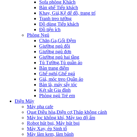
Sofa phòng Khách
Bàn ghế Tiếp khách
Khay, Giá,Kệ để đồ, trang trí
Tranh treo tường
Đồ dùng Tiếp khách
Đồ tiện ích
Phòng Ngủ
Chăn,Ga,Gối Đệm
Giường ngủ đôi
Giường ngủ đơn
Giường ngủ hai tầng
Tủ Tường,Tủ quần áo
Bàn trang điểm
Ghế nghỉ,Ghế ngả
Giá, móc treo Quần áo
Bàn là, máy sấy tóc
Két sắt Gia đình
Phòng ngủ Trẻ em
Điện Máy
Máy pha cafe
Quạt Điều hòa,Điện cơ,Tháp không cánh
Máy lọc không khí, Máy tạo độ ẩm
Robot hút bụi, Máy hút bụi
Máy Xay, ép Sinh tố
Mày làm kem, làm bánh