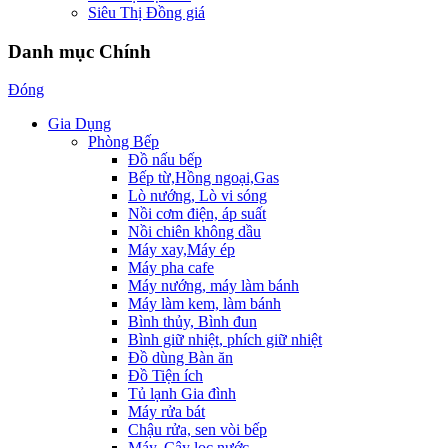
Siêu Thị Đồng giá
Danh mục Chính
Đóng
Gia Dụng
Phòng Bếp
Đồ nấu bếp
Bếp từ,Hồng ngoại,Gas
Lò nướng, Lò vi sóng
Nồi cơm điện, áp suất
Nồi chiên không dầu
Máy xay,Máy ép
Máy pha cafe
Máy nướng, máy làm bánh
Máy làm kem, làm bánh
Bình thủy, Bình đun
Bình giữ nhiệt, phích giữ nhiệt
Đồ dùng Bàn ăn
Đồ Tiện ích
Tủ lạnh Gia đình
Máy rửa bát
Chậu rửa, sen vòi bếp
Máy, Cây lọc nước