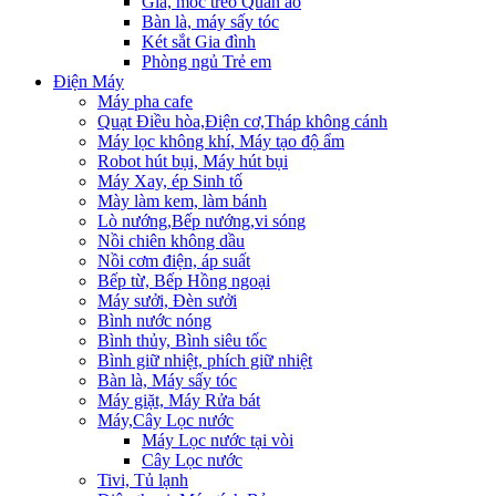
Giá, móc treo Quần áo
Bàn là, máy sấy tóc
Két sắt Gia đình
Phòng ngủ Trẻ em
Điện Máy
Máy pha cafe
Quạt Điều hòa,Điện cơ,Tháp không cánh
Máy lọc không khí, Máy tạo độ ẩm
Robot hút bụi, Máy hút bụi
Máy Xay, ép Sinh tố
Mày làm kem, làm bánh
Lò nướng,Bếp nướng,vi sóng
Nồi chiên không dầu
Nồi cơm điện, áp suất
Bếp từ, Bếp Hồng ngoại
Máy sưởi, Đèn sưởi
Bình nước nóng
Bình thủy, Bình siêu tốc
Bình giữ nhiệt, phích giữ nhiệt
Bàn là, Máy sấy tóc
Máy giặt, Máy Rửa bát
Máy,Cây Lọc nước
Máy Lọc nước tại vòi
Cây Lọc nước
Tivi, Tủ lạnh