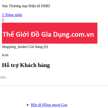
Sàn Thương mại Điện tử HMD

Đăng nhập

shopping_basket
Giỏ hàng
(0)
icon
Hỗ trợ Khách hàng
Hotline: 09317.456.44
Bếp từ,Hồng ngoại,Gas