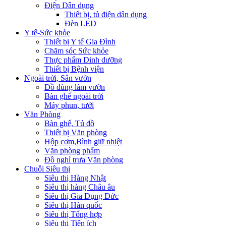
Điện Dân dụng
Thiết bị, tủ điện dân dụng
Đèn LED
Y tế-Sức khỏe
Thiết bị Y tế Gia Đình
Chăm sóc Sức khỏe
Thực phẩm Dinh dưỡng
Thiết bị Bệnh viện
Ngoài trời, Sân vườn
Đồ dùng làm vườn
Bàn ghế ngoài trời
Máy phun, tưới
Văn Phòng
Bàn ghế, Tủ đồ
Thiết bị Văn phòng
Hộp cơm,Bình giữ nhiệt
Văn phòng phẩm
Đồ nghỉ trưa Văn phòng
Chuỗi Siêu thị
Siêu thị Hàng Nhật
Siêu thị hàng Châu âu
Siêu thị Gia Dụng Đức
Siêu thị Hàn quốc
Siêu thị Tổng hợp
Siêu thị Tiện ích