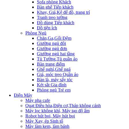
Sofa phòng Khách
Bàn ghế Tiếp khách
Khay, Giá,Kệ để đồ, trang trí
Tranh treo tường
Đồ dùng Tiếp khách
Đồ tiện ích
Phòng Ngủ
Chăn,Ga,Gối Đệm
Giường ngủ đôi
Giường ngủ đơn
Giường ngủ hai tầng
Tủ Tường,Tủ quần áo
Bàn trang điểm
Ghế nghỉ,Ghế ngả
Giá, móc treo Quần áo
Bàn là, máy sấy tóc
Két sắt Gia đình
Phòng ngủ Trẻ em
Điện Máy
Máy pha cafe
Quạt Điều hòa,Điện cơ,Tháp không cánh
Máy lọc không khí, Máy tạo độ ẩm
Robot hút bụi, Máy hút bụi
Máy Xay, ép Sinh tố
Mày làm kem, làm bánh