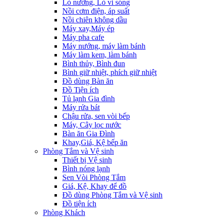
Lò nướng, Lò vi sóng
Nồi cơm điện, áp suất
Nồi chiên không dầu
Máy xay,Máy ép
Máy pha cafe
Máy nướng, máy làm bánh
Máy làm kem, làm bánh
Bình thủy, Bình đun
Bình giữ nhiệt, phích giữ nhiệt
Đồ dùng Bàn ăn
Đồ Tiện ích
Tủ lạnh Gia đình
Máy rửa bát
Chậu rửa, sen vòi bếp
Máy, Cây lọc nước
Bàn ăn Gia Đình
Khay,Giá, Kệ bếp ăn
Phòng Tắm và Vệ sinh
Thiết bị Vệ sinh
Bình nóng lạnh
Sen Vòi Phòng Tắm
Giá, Kệ, Khay để đồ
Đồ dùng Phòng Tắm và Vệ sinh
Đồ tiện ích
Phòng Khách