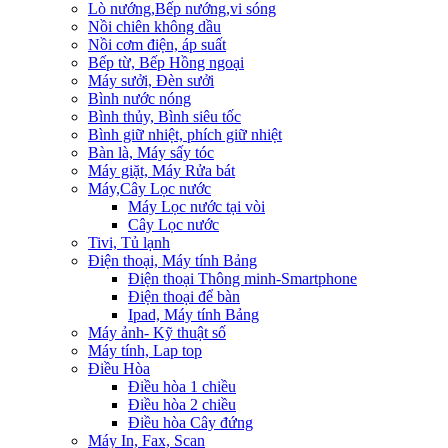
Lò nướng,Bếp nướng,vi sóng
Nồi chiên không dầu
Nồi cơm điện, áp suất
Bếp từ, Bếp Hồng ngoại
Máy sưởi, Đèn sưởi
Bình nước nóng
Bình thủy, Bình siêu tốc
Bình giữ nhiệt, phích giữ nhiệt
Bàn là, Máy sấy tóc
Máy giặt, Máy Rửa bát
Máy,Cây Lọc nước
Máy Lọc nước tại vòi
Cây Lọc nước
Tivi, Tủ lạnh
Điện thoại, Máy tính Bảng
Điện thoại Thông minh-Smartphone
Điện thoại để bàn
Ipad, Máy tính Bảng
Máy ảnh- Kỹ thuật số
Máy tính, Lap top
Điều Hòa
Điều hòa 1 chiều
Điều hòa 2 chiều
Điều hòa Cây đứng
Máy In, Fax, Scan