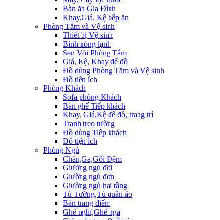
Bàn ăn Gia Đình
Khay,Giá, Kệ bếp ăn
Phòng Tắm và Vệ sinh
Thiết bị Vệ sinh
Bình nóng lạnh
Sen Vòi Phòng Tắm
Giá, Kệ, Khay để đồ
Đồ dùng Phòng Tắm và Vệ sinh
Đồ tiện ích
Phòng Khách
Sofa phòng Khách
Bàn ghế Tiếp khách
Khay, Giá,Kệ để đồ, trang trí
Tranh treo tường
Đồ dùng Tiếp khách
Đồ tiện ích
Phòng Ngủ
Chăn,Ga,Gối Đệm
Giường ngủ đôi
Giường ngủ đơn
Giường ngủ hai tầng
Tủ Tường,Tủ quần áo
Bàn trang điểm
Ghế nghỉ,Ghế ngả