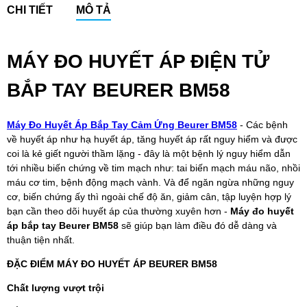
CHI TIẾT
MÔ TẢ
MÁY ĐO HUYẾT ÁP ĐIỆN TỬ
BẮP TAY BEURER BM58
Máy Đo Huyết Áp Bắp Tay Cảm Ứng Beurer BM58
- Các bệnh
về huyết áp như hạ huyết áp, tăng huyết áp rất nguy hiểm và được
coi là kẻ giết người thầm lặng - đây là một bệnh lý nguy hiểm dẫn
tới nhiều biến chứng về tim mạch như: tai biến mạch máu não, nhồi
máu cơ tim, bệnh động mạch vành. Và để ngăn ngừa những nguy
cơ, biến chứng ấy thì ngoài chế độ ăn, giảm cân, tập luyện hợp lý
bạn cần theo dõi huyết áp của thường xuyên hơn -
Máy đo huyết
áp bắp tay Beurer BM58
sẽ giúp bạn làm điều đó dễ dàng và
thuận tiện nhất.
ĐẶC ĐIỂM MÁY ĐO HUYẾT ÁP BEURER BM58
Chất lượng vượt trội