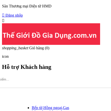
Sàn Thương mại Điện tử HMD

Đăng nhập

shopping_basket
Giỏ hàng
(0)
icon
Hỗ trợ Khách hàng
Hotline: 09317.456.44
Bếp từ,Hồng ngoại,Gas