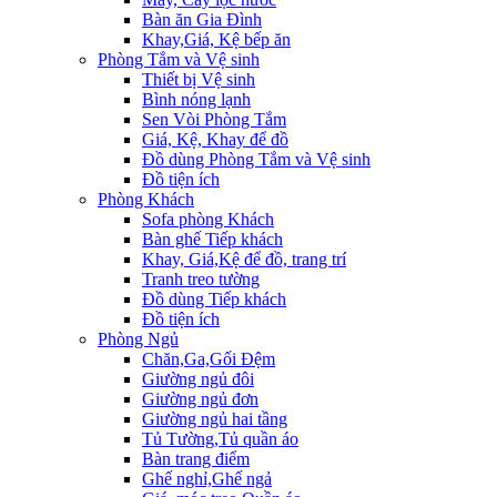
Bàn ăn Gia Đình
Khay,Giá, Kệ bếp ăn
Phòng Tắm và Vệ sinh
Thiết bị Vệ sinh
Bình nóng lạnh
Sen Vòi Phòng Tắm
Giá, Kệ, Khay để đồ
Đồ dùng Phòng Tắm và Vệ sinh
Đồ tiện ích
Phòng Khách
Sofa phòng Khách
Bàn ghế Tiếp khách
Khay, Giá,Kệ để đồ, trang trí
Tranh treo tường
Đồ dùng Tiếp khách
Đồ tiện ích
Phòng Ngủ
Chăn,Ga,Gối Đệm
Giường ngủ đôi
Giường ngủ đơn
Giường ngủ hai tầng
Tủ Tường,Tủ quần áo
Bàn trang điểm
Ghế nghỉ,Ghế ngả