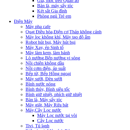
Giá, móc treo Quần áo
Bàn là, máy sấy tóc
Két sắt Gia đình
Phòng ngủ Trẻ em
Điện Máy
Máy pha cafe
Quạt Điều hòa,Điện cơ,Tháp không cánh
Máy lọc không khí, Máy tạo độ ẩm
Robot hút bụi, Máy hút bụi
Máy Xay, ép Sinh tố
Mày làm kem, làm bánh
Lò nướng,Bếp nướng,vi sóng
Nồi chiên không dầu
Nồi cơm điện, áp suất
Bếp từ, Bếp Hồng ngoại
Máy sưởi, Đèn sưởi
Bình nước nóng
Bình thủy, Bình siêu tốc
Bình giữ nhiệt, phích giữ nhiệt
Bàn là, Máy sấy tóc
Máy giặt, Máy Rửa bát
Máy,Cây Lọc nước
Máy Lọc nước tại vòi
Cây Lọc nước
Tivi, Tủ lạnh