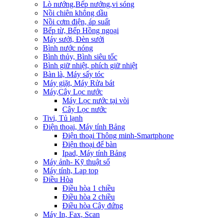
Lò nướng,Bếp nướng,vi sóng
Nồi chiên không dầu
Nồi cơm điện, áp suất
Bếp từ, Bếp Hồng ngoại
Máy sưởi, Đèn sưởi
Bình nước nóng
Bình thủy, Bình siêu tốc
Bình giữ nhiệt, phích giữ nhiệt
Bàn là, Máy sấy tóc
Máy giặt, Máy Rửa bát
Máy,Cây Lọc nước
Máy Lọc nước tại vòi
Cây Lọc nước
Tivi, Tủ lạnh
Điện thoại, Máy tính Bảng
Điện thoại Thông minh-Smartphone
Điện thoại để bàn
Ipad, Máy tính Bảng
Máy ảnh- Kỹ thuật số
Máy tính, Lap top
Điều Hòa
Điều hòa 1 chiều
Điều hòa 2 chiều
Điều hòa Cây đứng
Máy In, Fax, Scan