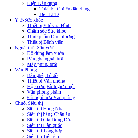
Điện Dân dụng
Thiết bị, tủ điện dân dụng
Đèn LED
Y tế-Sức khỏe
Thiết bị Y tế Gia Đình
Chăm sóc Sức khỏe
Thực phẩm Dinh dưỡng
Thiết bị Bệnh viện
Ngoài trời, Sân vườn
Đồ dùng làm vườn
Bàn ghế ngoài trời
Máy phun, tưới
Văn Phòng
Bàn ghế, Tủ đồ
Thiết bị Văn phòng
Hộp cơm,Bình giữ nhiệt
Văn phòng phẩm
Đồ nghỉ trưa Văn phòng
Chuỗi Siêu thị
Siêu thị Hàng Nhật
Siêu thị hàng Châu âu
Siêu thị Gia Dụng Đức
Siêu thị Hàn quốc
Siêu thị Tổng hợp
Siêu thị Tiện ích