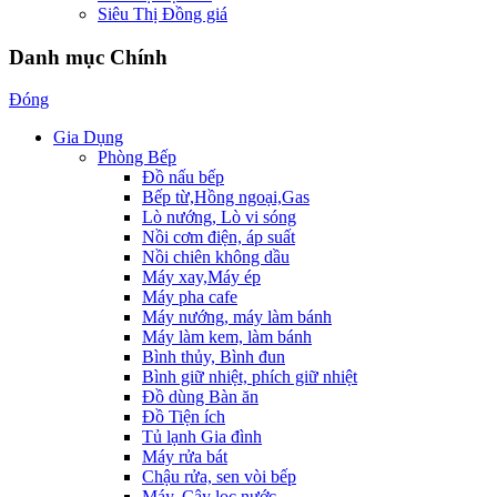
Siêu Thị Đồng giá
Danh mục Chính
Đóng
Gia Dụng
Phòng Bếp
Đồ nấu bếp
Bếp từ,Hồng ngoại,Gas
Lò nướng, Lò vi sóng
Nồi cơm điện, áp suất
Nồi chiên không dầu
Máy xay,Máy ép
Máy pha cafe
Máy nướng, máy làm bánh
Máy làm kem, làm bánh
Bình thủy, Bình đun
Bình giữ nhiệt, phích giữ nhiệt
Đồ dùng Bàn ăn
Đồ Tiện ích
Tủ lạnh Gia đình
Máy rửa bát
Chậu rửa, sen vòi bếp
Máy, Cây lọc nước