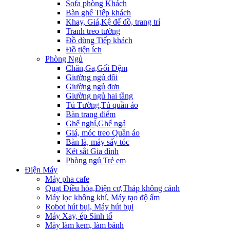
Sofa phòng Khách
Bàn ghế Tiếp khách
Khay, Giá,Kệ để đồ, trang trí
Tranh treo tường
Đồ dùng Tiếp khách
Đồ tiện ích
Phòng Ngủ
Chăn,Ga,Gối Đệm
Giường ngủ đôi
Giường ngủ đơn
Giường ngủ hai tầng
Tủ Tường,Tủ quần áo
Bàn trang điểm
Ghế nghỉ,Ghế ngả
Giá, móc treo Quần áo
Bàn là, máy sấy tóc
Két sắt Gia đình
Phòng ngủ Trẻ em
Điện Máy
Máy pha cafe
Quạt Điều hòa,Điện cơ,Tháp không cánh
Máy lọc không khí, Máy tạo độ ẩm
Robot hút bụi, Máy hút bụi
Máy Xay, ép Sinh tố
Mày làm kem, làm bánh