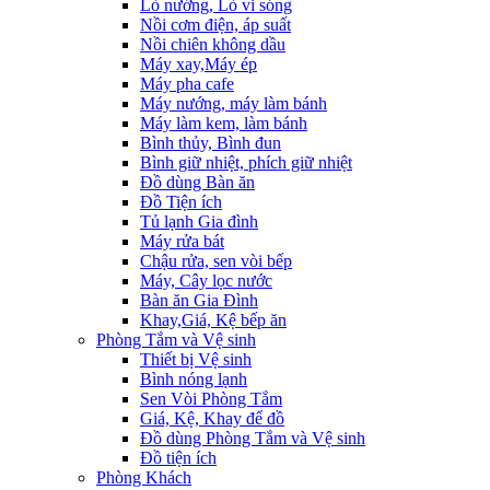
Lò nướng, Lò vi sóng
Nồi cơm điện, áp suất
Nồi chiên không dầu
Máy xay,Máy ép
Máy pha cafe
Máy nướng, máy làm bánh
Máy làm kem, làm bánh
Bình thủy, Bình đun
Bình giữ nhiệt, phích giữ nhiệt
Đồ dùng Bàn ăn
Đồ Tiện ích
Tủ lạnh Gia đình
Máy rửa bát
Chậu rửa, sen vòi bếp
Máy, Cây lọc nước
Bàn ăn Gia Đình
Khay,Giá, Kệ bếp ăn
Phòng Tắm và Vệ sinh
Thiết bị Vệ sinh
Bình nóng lạnh
Sen Vòi Phòng Tắm
Giá, Kệ, Khay để đồ
Đồ dùng Phòng Tắm và Vệ sinh
Đồ tiện ích
Phòng Khách