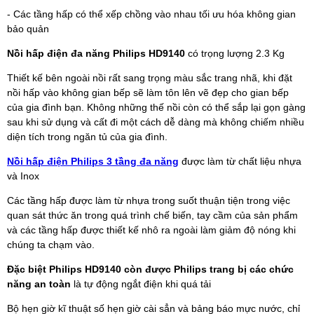
- Các tầng hấp có thể xếp chồng vào nhau tối ưu hóa không gian
bảo quản
Nồi hấp điện đa năng Philips HD9140
có trọng lượng 2.3 Kg
Thiết kế bên ngoài nồi rất sang trọng màu sắc trang nhã, khi đặt
nồi hấp vào không gian bếp sẽ làm tôn lên vẽ đẹp cho gian bếp
của gia đình bạn. Không những thế nồi còn có thể sắp lại gọn gàng
sau khi sử dụng và cất đi một cách dễ dàng mà không chiếm nhiều
diện tích trong ngăn tủ của gia đình.
Nồi hấp điện Philips 3 tầng đa năng
được làm từ chất liệu nhựa
và Inox
Các tầng hấp được làm từ nhựa trong suốt thuận tiện trong việc
quan sát thức ăn trong quá trình chế biến, tay cầm của sản phẩm
và các tầng hấp được thiết kế nhô ra ngoài làm giảm độ nóng khi
chúng ta chạm vào.
Đặc biệt Philips HD9140 còn được Philips trang bị các chức
năng an toàn
là tự động ngắt điện khi quá tải
Bộ hẹn giờ kĩ thuật số hẹn giờ cài sẳn và bảng báo mực nước, chỉ