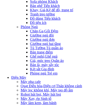
Sofa phòng Khách
Bàn ghế Tiếp khách
Khay, Giá,Kệ để đồ, trang trí
Tranh treo tường
Đồ dùng Tiếp khách
Đồ tiện ích
Phòng Ngủ
Chăn,Ga,Gối Đệm
Giường ngủ đôi
Giường ngủ đơn
Giường ngủ hai tầng
Tủ Tường,Tủ quần áo
Bàn trang điểm
Ghế nghỉ,Ghế ngả
Giá, móc treo Quần áo
Bàn là, máy sấy tóc
Két sắt Gia đình
Phòng ngủ Trẻ em
Điện Máy
Máy pha cafe
Quạt Điều hòa,Điện cơ,Tháp không cánh
Máy lọc không khí, Máy tạo độ ẩm
Robot hút bụi, Máy hút bụi
Máy Xay, ép Sinh tố
Mày làm kem, làm bánh