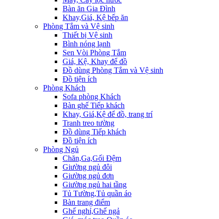
Bàn ăn Gia Đình
Khay,Giá, Kệ bếp ăn
Phòng Tắm và Vệ sinh
Thiết bị Vệ sinh
Bình nóng lạnh
Sen Vòi Phòng Tắm
Giá, Kệ, Khay để đồ
Đồ dùng Phòng Tắm và Vệ sinh
Đồ tiện ích
Phòng Khách
Sofa phòng Khách
Bàn ghế Tiếp khách
Khay, Giá,Kệ để đồ, trang trí
Tranh treo tường
Đồ dùng Tiếp khách
Đồ tiện ích
Phòng Ngủ
Chăn,Ga,Gối Đệm
Giường ngủ đôi
Giường ngủ đơn
Giường ngủ hai tầng
Tủ Tường,Tủ quần áo
Bàn trang điểm
Ghế nghỉ,Ghế ngả