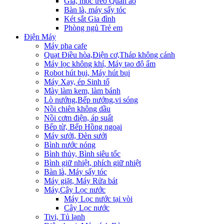
Giá, móc treo Quần áo
Bàn là, máy sấy tóc
Két sắt Gia đình
Phòng ngủ Trẻ em
Điện Máy
Máy pha cafe
Quạt Điều hòa,Điện cơ,Tháp không cánh
Máy lọc không khí, Máy tạo độ ẩm
Robot hút bụi, Máy hút bụi
Máy Xay, ép Sinh tố
Mày làm kem, làm bánh
Lò nướng,Bếp nướng,vi sóng
Nồi chiên không dầu
Nồi cơm điện, áp suất
Bếp từ, Bếp Hồng ngoại
Máy sưởi, Đèn sưởi
Bình nước nóng
Bình thủy, Bình siêu tốc
Bình giữ nhiệt, phích giữ nhiệt
Bàn là, Máy sấy tóc
Máy giặt, Máy Rửa bát
Máy,Cây Lọc nước
Máy Lọc nước tại vòi
Cây Lọc nước
Tivi, Tủ lạnh