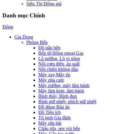
Siêu Thị Đồng giá
Danh mục Chính
Đóng
Gia Dụng
Phòng Bếp
Đồ nấu bếp
Bếp từ,Hồng ngoại,Gas
Lò nướng, Lò vi sóng
Nồi cơm điện, áp suất
Nồi chiên không dầu
Máy xay,Máy ép
Máy pha cafe
Máy nướng, máy làm bánh
Máy làm kem, làm bánh
Bình thủy, Bình đun
Bình giữ nhiệt, phích giữ nhiệt
Đồ dùng Bàn ăn
Đồ Tiện ích
Tủ lạnh Gia đình
Máy rửa bát
Chậu rửa, sen vòi bếp
Máy, Cây lọc nước