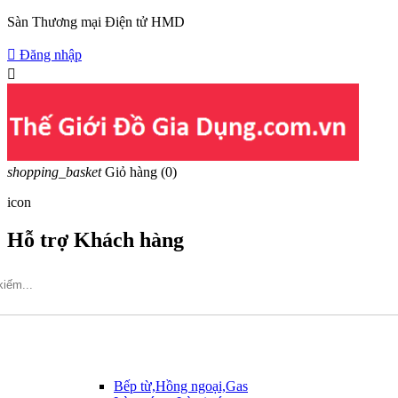
Sàn Thương mại Điện tử HMD

Đăng nhập

shopping_basket
Giỏ hàng
(0)
icon
Hỗ trợ Khách hàng
Hotline: 09317.456.44
Bếp từ,Hồng ngoại,Gas