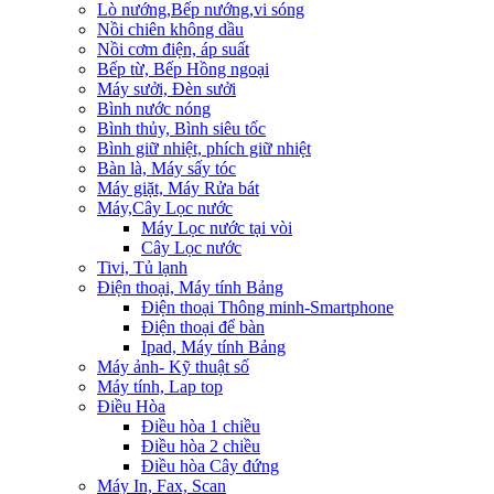
Lò nướng,Bếp nướng,vi sóng
Nồi chiên không dầu
Nồi cơm điện, áp suất
Bếp từ, Bếp Hồng ngoại
Máy sưởi, Đèn sưởi
Bình nước nóng
Bình thủy, Bình siêu tốc
Bình giữ nhiệt, phích giữ nhiệt
Bàn là, Máy sấy tóc
Máy giặt, Máy Rửa bát
Máy,Cây Lọc nước
Máy Lọc nước tại vòi
Cây Lọc nước
Tivi, Tủ lạnh
Điện thoại, Máy tính Bảng
Điện thoại Thông minh-Smartphone
Điện thoại để bàn
Ipad, Máy tính Bảng
Máy ảnh- Kỹ thuật số
Máy tính, Lap top
Điều Hòa
Điều hòa 1 chiều
Điều hòa 2 chiều
Điều hòa Cây đứng
Máy In, Fax, Scan