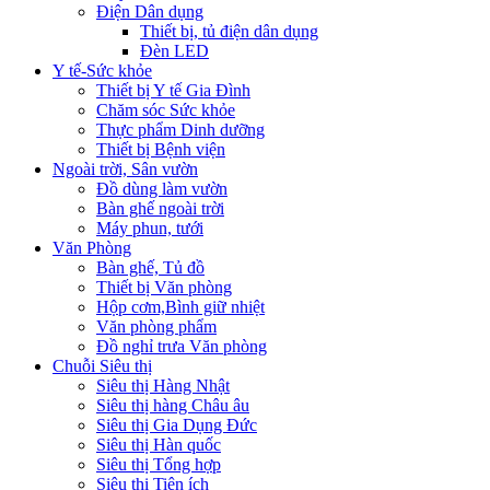
Điện Dân dụng
Thiết bị, tủ điện dân dụng
Đèn LED
Y tế-Sức khỏe
Thiết bị Y tế Gia Đình
Chăm sóc Sức khỏe
Thực phẩm Dinh dưỡng
Thiết bị Bệnh viện
Ngoài trời, Sân vườn
Đồ dùng làm vườn
Bàn ghế ngoài trời
Máy phun, tưới
Văn Phòng
Bàn ghế, Tủ đồ
Thiết bị Văn phòng
Hộp cơm,Bình giữ nhiệt
Văn phòng phẩm
Đồ nghỉ trưa Văn phòng
Chuỗi Siêu thị
Siêu thị Hàng Nhật
Siêu thị hàng Châu âu
Siêu thị Gia Dụng Đức
Siêu thị Hàn quốc
Siêu thị Tổng hợp
Siêu thị Tiện ích