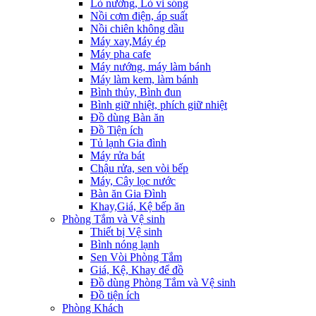
Lò nướng, Lò vi sóng
Nồi cơm điện, áp suất
Nồi chiên không dầu
Máy xay,Máy ép
Máy pha cafe
Máy nướng, máy làm bánh
Máy làm kem, làm bánh
Bình thủy, Bình đun
Bình giữ nhiệt, phích giữ nhiệt
Đồ dùng Bàn ăn
Đồ Tiện ích
Tủ lạnh Gia đình
Máy rửa bát
Chậu rửa, sen vòi bếp
Máy, Cây lọc nước
Bàn ăn Gia Đình
Khay,Giá, Kệ bếp ăn
Phòng Tắm và Vệ sinh
Thiết bị Vệ sinh
Bình nóng lạnh
Sen Vòi Phòng Tắm
Giá, Kệ, Khay để đồ
Đồ dùng Phòng Tắm và Vệ sinh
Đồ tiện ích
Phòng Khách