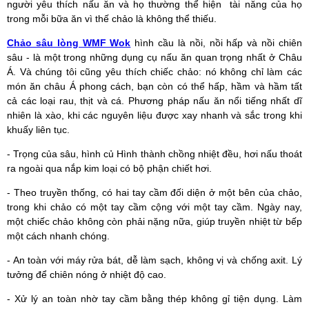
người yêu thích nấu ăn và họ thường thể hiện tài năng của họ
trong mỗi bữa ăn vì thế chảo là không thể thiếu.
Chảo sâu lòng WMF Wok
hình cầu là nồi, nồi hấp và nồi chiên
sâu - là một trong những dụng cụ nấu ăn quan trọng nhất ở Châu
Á. Và chúng tôi cũng yêu thích chiếc chảo: nó không chỉ làm các
món ăn châu Á phong cách, bạn còn có thể hấp, hầm và hầm tất
cả các loại rau, thịt và cá. Phương pháp nấu ăn nổi tiếng nhất dĩ
nhiên là xào, khi các nguyên liệu được xay nhanh và sắc trong khi
khuấy liên tục.
- Trọng của sâu, hình củ Hình thành chồng nhiệt đều, hơi nấu thoát
ra ngoài qua nắp kim loại có bộ phận chiết hơi.
- Theo truyền thống, có hai tay cầm đối diện ở một bên của chảo,
trong khi chảo có một tay cầm cộng với một tay cầm. Ngày nay,
một chiếc chảo không còn phải nặng nữa, giúp truyền nhiệt từ bếp
một cách nhanh chóng.
- An toàn với máy rửa bát, dễ làm sạch, không vị và chống axit. Lý
tưởng để chiên nóng ở nhiệt độ cao.
- Xử lý an toàn nhờ tay cầm bằng thép không gỉ tiện dụng. Làm