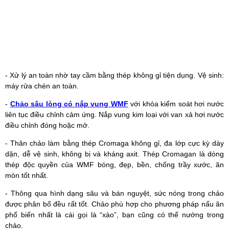
- Xử lý an toàn nhờ tay cầm bằng thép không gỉ tiện dụng. Vệ sinh:
máy rửa chén an toàn.
-
Chảo sâu lòng có nắp vung WMF
với khóa kiểm soát hơi nước
liên tục điều chỉnh cảm ứng. Nắp vung kim loại với van xả hơi nước
điều chỉnh đóng hoặc mở.
- Thân chảo làm bằng thép Cromaga không gỉ, đa lớp cực kỳ dày
dặn, dễ vệ sinh, không bị và kháng axit. Thép Cromagan là dòng
thép độc quyền của WMF bóng, đẹp, bền, chống trầy xước, ăn
mòn tốt nhất.
- Thông qua hình dạng sâu và bán nguyệt, sức nóng trong chảo
được phân bố đều rất tốt. Chảo phù hợp cho phương pháp nấu ăn
phổ biến nhất là cái gọi là “xào”, bạn cũng có thể nướng trong
chảo.