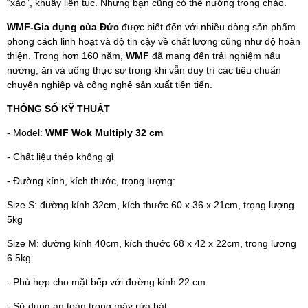
“xào”, khuấy liên tục. Nhưng bạn cũng có thể nướng trong chảo.
WMF-Gia dụng của Đức
được biết đến với nhiều dòng sản phẩm
phong cách linh hoạt và độ tin cậy về chất lượng cũng như độ hoàn
thiện. Trong hơn 160 năm,
WMF
đã mang đến trải nghiệm nấu
nướng, ăn và uống thực sự trong khi vẫn duy trì các tiêu chuẩn
chuyên nghiệp và công nghệ sản xuất tiên tiến.
THÔNG SỐ KỸ THUẬT
- Model:
WMF Wok Multiply 32 cm
- Chất liệu thép không gỉ
- Đường kính, kích thước, trọng lượng:
Size S: đường kính 32cm, kích thước 60 x 36 x 21cm, trọng lượng
5kg
Size M: đường kính 40cm, kích thước 68 x 42 x 22cm, trọng lượng
6.5kg
- Phù hợp cho mặt bếp với đường kính 22 cm
- Sử dụng an toàn trong máy rửa bát