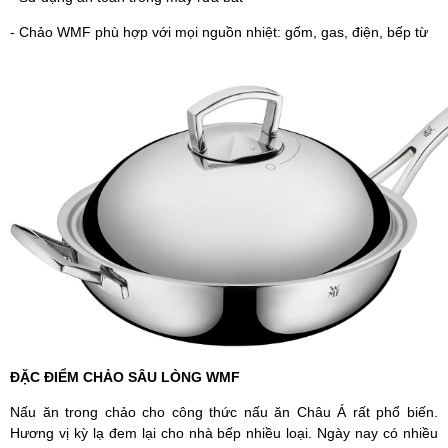
- Chảo WMF phù hợp với mọi nguồn nhiệt: gốm, gas, điện, bếp từ
ĐẶC ĐIỂM CHẢO SÂU LÒNG WMF
Nấu ăn trong chảo cho công thức nấu ăn Châu Á rất phổ biến.
Hương vị kỳ lạ đem lại cho nhà bếp nhiều loại. Ngày nay có nhiều