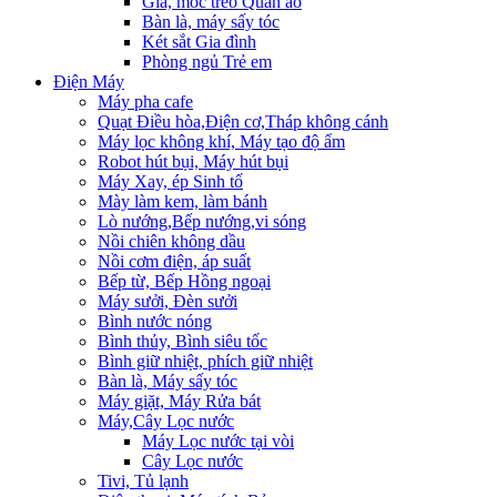
Giá, móc treo Quần áo
Bàn là, máy sấy tóc
Két sắt Gia đình
Phòng ngủ Trẻ em
Điện Máy
Máy pha cafe
Quạt Điều hòa,Điện cơ,Tháp không cánh
Máy lọc không khí, Máy tạo độ ẩm
Robot hút bụi, Máy hút bụi
Máy Xay, ép Sinh tố
Mày làm kem, làm bánh
Lò nướng,Bếp nướng,vi sóng
Nồi chiên không dầu
Nồi cơm điện, áp suất
Bếp từ, Bếp Hồng ngoại
Máy sưởi, Đèn sưởi
Bình nước nóng
Bình thủy, Bình siêu tốc
Bình giữ nhiệt, phích giữ nhiệt
Bàn là, Máy sấy tóc
Máy giặt, Máy Rửa bát
Máy,Cây Lọc nước
Máy Lọc nước tại vòi
Cây Lọc nước
Tivi, Tủ lạnh