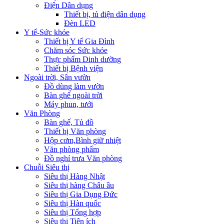
Điện Dân dụng
Thiết bị, tủ điện dân dụng
Đèn LED
Y tế-Sức khỏe
Thiết bị Y tế Gia Đình
Chăm sóc Sức khỏe
Thực phẩm Dinh dưỡng
Thiết bị Bệnh viện
Ngoài trời, Sân vườn
Đồ dùng làm vườn
Bàn ghế ngoài trời
Máy phun, tưới
Văn Phòng
Bàn ghế, Tủ đồ
Thiết bị Văn phòng
Hộp cơm,Bình giữ nhiệt
Văn phòng phẩm
Đồ nghỉ trưa Văn phòng
Chuỗi Siêu thị
Siêu thị Hàng Nhật
Siêu thị hàng Châu âu
Siêu thị Gia Dụng Đức
Siêu thị Hàn quốc
Siêu thị Tổng hợp
Siêu thị Tiện ích