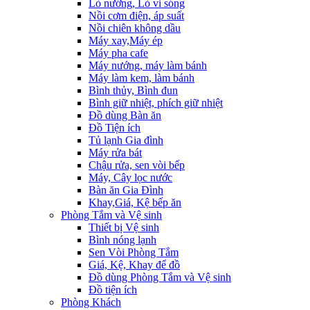
Lò nướng, Lò vi sóng
Nồi cơm điện, áp suất
Nồi chiên không dầu
Máy xay,Máy ép
Máy pha cafe
Máy nướng, máy làm bánh
Máy làm kem, làm bánh
Bình thủy, Bình đun
Bình giữ nhiệt, phích giữ nhiệt
Đồ dùng Bàn ăn
Đồ Tiện ích
Tủ lạnh Gia đình
Máy rửa bát
Chậu rửa, sen vòi bếp
Máy, Cây lọc nước
Bàn ăn Gia Đình
Khay,Giá, Kệ bếp ăn
Phòng Tắm và Vệ sinh
Thiết bị Vệ sinh
Bình nóng lạnh
Sen Vòi Phòng Tắm
Giá, Kệ, Khay để đồ
Đồ dùng Phòng Tắm và Vệ sinh
Đồ tiện ích
Phòng Khách