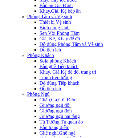
Bàn ăn Gia Đình
Khay,Giá, Kệ bếp ăn
Phòng Tắm và Vệ sinh
Thiết bị Vệ sinh
Bình nóng lạnh
Sen Vòi Phòng Tắm
Giá, Kệ, Khay để đồ
Đồ dùng Phòng Tắm và Vệ sinh
Đồ tiện ích
Phòng Khách
Sofa phòng Khách
Bàn ghế Tiếp khách
Khay, Giá,Kệ để đồ, trang trí
Tranh treo tường
Đồ dùng Tiếp khách
Đồ tiện ích
Phòng Ngủ
Chăn,Ga,Gối Đệm
Giường ngủ đôi
Giường ngủ đơn
Giường ngủ hai tầng
Tủ Tường,Tủ quần áo
Bàn trang điểm
Ghế nghỉ,Ghế ngả