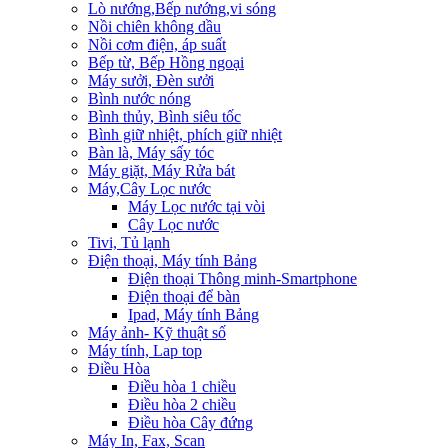
Lò nướng,Bếp nướng,vi sóng
Nồi chiên không dầu
Nồi cơm điện, áp suất
Bếp từ, Bếp Hồng ngoại
Máy sưởi, Đèn sưởi
Bình nước nóng
Bình thủy, Bình siêu tốc
Bình giữ nhiệt, phích giữ nhiệt
Bàn là, Máy sấy tóc
Máy giặt, Máy Rửa bát
Máy,Cây Lọc nước
Máy Lọc nước tại vòi
Cây Lọc nước
Tivi, Tủ lạnh
Điện thoại, Máy tính Bảng
Điện thoại Thông minh-Smartphone
Điện thoại để bàn
Ipad, Máy tính Bảng
Máy ảnh- Kỹ thuật số
Máy tính, Lap top
Điều Hòa
Điều hòa 1 chiều
Điều hòa 2 chiều
Điều hòa Cây đứng
Máy In, Fax, Scan