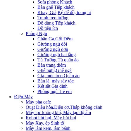
Sofa phòng Khách
Bàn ghế Tiếp khách
Khay, Giá,Kệ để đồ, trang trí
Tranh treo tường
Đồ dùng Tiếp khách
Đồ tiện ích
Phòng Ngủ
Chăn,Ga,Gối Đệm
Giường ngủ đôi
Giường ngủ đơn
Giường ngủ hai tầng
Tủ Tường,Tủ quần áo
Bàn trang điểm
Ghế nghỉ,Ghế ngả
Giá, móc treo Quần áo
Bàn là, máy sấy tóc
Két sắt Gia đình
Phòng ngủ Trẻ em
Điện Máy
Máy pha cafe
Quạt Điều hòa,Điện cơ,Tháp không cánh
Máy lọc không khí, Máy tạo độ ẩm
Robot hút bụi, Máy hút bụi
Máy Xay, ép Sinh tố
Mày làm kem, làm bánh