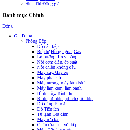
Siêu Thị Đồng giá
Danh mục Chính
Đóng
Gia Dụng
Phòng Bếp
Đồ nấu bếp
Bếp từ,Hồng ngoại,Gas
Lò nướng, Lò vi sóng
Nồi cơm điện, áp suất
Nồi chiên không dầu
Máy xay,Máy ép
Máy pha cafe
Máy nướng, máy làm bánh
Máy làm kem, làm bánh
Bình thủy, Bình đun
Bình giữ nhiệt, phích giữ nhiệt
Đồ dùng Bàn ăn
Đồ Tiện ích
Tủ lạnh Gia đình
Máy rửa bát
Chậu rửa, sen vòi bếp
Máy, Cây lọc nước