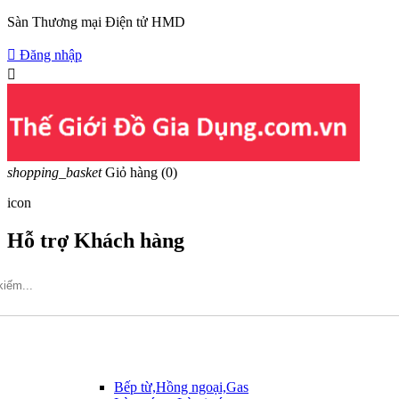
Sàn Thương mại Điện tử HMD

Đăng nhập

shopping_basket
Giỏ hàng
(0)
icon
Hỗ trợ Khách hàng
Hotline: 09317.456.44
Bếp từ,Hồng ngoại,Gas