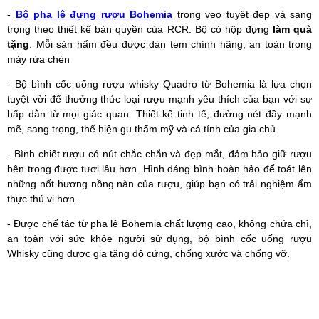
-
Bộ pha lê đựng rượu Bohemia
trong veo tuyệt đẹp và sang
trọng theo thiết kế bản quyền của RCR. Bộ có hộp đựng
làm quà
tặng
. Mỗi sản hẩm đều được dán tem chính hãng, an toàn trong
máy rửa chén​
- Bộ bình cốc uống rượu whisky Quadro từ Bohemia là lựa chọn
tuyệt vời để thưởng thức loại rượu mạnh yêu thích của bạn với sự
hấp dẫn từ mọi giác quan. Thiết kế tinh tế, đường nét đầy mạnh
mẽ, sang trọng, thể hiện gu thẩm mỹ và cá tính của gia chủ.
- Bình chiết rượu có nút chắc chắn và đẹp mắt, đảm bảo giữ rượu
bên trong được tươi lâu hơn. Hình dáng bình hoàn hảo để toát lên
những nốt hương nồng nàn của rượu, giúp bạn có trải nghiệm ẩm
thực thú vị hơn.
- Được chế tác từ pha lê Bohemia chất lượng cao, không chứa chì,
an toàn với sức khỏe người sử dụng, bộ bình cốc uống rượu
Whisky cũng được gia tăng độ cứng, chống xước và chống vỡ.