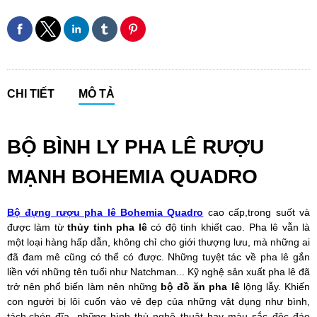
CHI TIẾT
MÔ TẢ
BỘ BÌNH LY PHA LÊ RƯỢU
MẠNH BOHEMIA QUADRO
Bộ đựng rượu pha lê Bohemia Quadro
cao cấp,trong suốt và
được làm từ
thủy tinh pha lê
có độ tinh khiết cao. Pha lê vẫn là
một loại hàng hấp dẫn, không chỉ cho giới thượng lưu, mà những ai
đã đam mê cũng có thể có được. Những tuyệt tác về pha lê gắn
liền với những tên tuổi như Natchman... Kỹ nghệ sản xuất pha lê đã
trở nên phổ biến làm nên những
bộ đồ ăn pha lê
lộng lẫy. Khiến
con người bị lôi cuốn vào vẻ đẹp của những vật dụng như bình,
tách,chén đĩa, những hình thù nghệ thuật hay màu sắc độc đáo