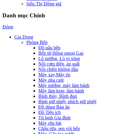
Siêu Thị Đồng giá
Danh mục Chính
Đóng
Gia Dụng
Phòng Bếp
Đồ nấu bếp
Bếp từ,Hồng ngoại,Gas
Lò nướng, Lò vi sóng
Nồi cơm điện, áp suất
Nồi chiên không dầu
Máy xay,Máy ép
Máy pha cafe
Máy nướng, máy làm bánh
Máy làm kem, làm bánh
Bình thủy, Bình đun
Bình giữ nhiệt, phích giữ nhiệt
Đồ dùng Bàn ăn
Đồ Tiện ích
Tủ lạnh Gia đình
Máy rửa bát
Chậu rửa, sen vòi bếp
Máy, Cây lọc nước