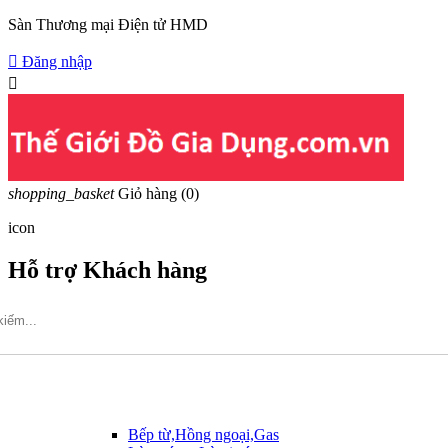
Sàn Thương mại Điện tử HMD

Đăng nhập

shopping_basket
Giỏ hàng
(0)
icon
Hỗ trợ Khách hàng
Hotline: 09317.456.44
Bếp từ,Hồng ngoại,Gas