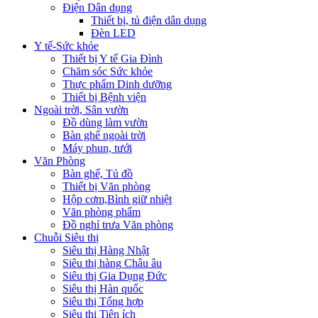
Điện Dân dụng
Thiết bị, tủ điện dân dụng
Đèn LED
Y tế-Sức khỏe
Thiết bị Y tế Gia Đình
Chăm sóc Sức khỏe
Thực phẩm Dinh dưỡng
Thiết bị Bệnh viện
Ngoài trời, Sân vườn
Đồ dùng làm vườn
Bàn ghế ngoài trời
Máy phun, tưới
Văn Phòng
Bàn ghế, Tủ đồ
Thiết bị Văn phòng
Hộp cơm,Bình giữ nhiệt
Văn phòng phẩm
Đồ nghỉ trưa Văn phòng
Chuỗi Siêu thị
Siêu thị Hàng Nhật
Siêu thị hàng Châu âu
Siêu thị Gia Dụng Đức
Siêu thị Hàn quốc
Siêu thị Tổng hợp
Siêu thị Tiện ích