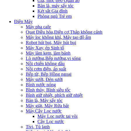
Giá, móc treo Quần áo
Bàn là, máy sấy tóc
Két sắt Gia đình
Phòng ngủ Trẻ em
Điện Máy
Máy pha cafe
Quạt Điều hòa,Điện cơ,Tháp không cánh
Máy lọc không khí, Máy tạo độ ẩm
Robot hút bụi, Máy hút bụi
Máy Xay, ép Sinh tố
Mày làm kem, làm bánh
Lò nướng,Bếp nướng,vi sóng
Nồi chiên không dầu
Nồi cơm điện, áp suất
Bếp từ, Bếp Hồng ngoại
Máy sưởi, Đèn sưởi
Bình nước nóng
Bình thủy, Bình siêu tốc
Bình giữ nhiệt, phích giữ nhiệt
Bàn là, Máy sấy tóc
Máy giặt, Máy Rửa bát
Máy,Cây Lọc nước
Máy Lọc nước tại vòi
Cây Lọc nước
Tivi, Tủ lạnh