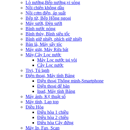
Lò nướng,Bếp nướng,vi sóng
Nồi chiên không dầu
Nồi cơm điện, áp suất
Bếp từ, Bếp Hồng ngoại
Máy sưởi, Đèn sưởi
Bình nước nóng
Bình thủy, Bình siêu tốc
Bình giữ nhiệt, phích giữ nhiệt
Bàn là, Máy sấy tóc
Máy giặt, Máy Rửa bát
Máy,Cây Lọc nước
Máy Lọc nước tại vòi
Cây Lọc nước
Tivi, Tủ lạnh
Điện thoại, Máy tính Bảng
Điện thoại Thông minh-Smartphone
Điện thoại để bàn
Ipad, Máy tính Bảng
Máy ảnh- Kỹ thuật số
Máy tính, Lap top
Điều Hòa
Điều hòa 1 chiều
Điều hòa 2 chiều
Điều hòa Cây đứng
Máy In, Fax, Scan