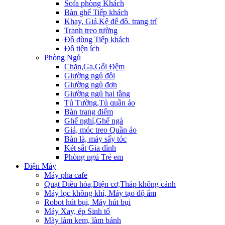
Sofa phòng Khách
Bàn ghế Tiếp khách
Khay, Giá,Kệ để đồ, trang trí
Tranh treo tường
Đồ dùng Tiếp khách
Đồ tiện ích
Phòng Ngủ
Chăn,Ga,Gối Đệm
Giường ngủ đôi
Giường ngủ đơn
Giường ngủ hai tầng
Tủ Tường,Tủ quần áo
Bàn trang điểm
Ghế nghỉ,Ghế ngả
Giá, móc treo Quần áo
Bàn là, máy sấy tóc
Két sắt Gia đình
Phòng ngủ Trẻ em
Điện Máy
Máy pha cafe
Quạt Điều hòa,Điện cơ,Tháp không cánh
Máy lọc không khí, Máy tạo độ ẩm
Robot hút bụi, Máy hút bụi
Máy Xay, ép Sinh tố
Mày làm kem, làm bánh