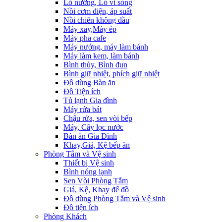
Lò nướng, Lò vi sóng
Nồi cơm điện, áp suất
Nồi chiên không dầu
Máy xay,Máy ép
Máy pha cafe
Máy nướng, máy làm bánh
Máy làm kem, làm bánh
Bình thủy, Bình đun
Bình giữ nhiệt, phích giữ nhiệt
Đồ dùng Bàn ăn
Đồ Tiện ích
Tủ lạnh Gia đình
Máy rửa bát
Chậu rửa, sen vòi bếp
Máy, Cây lọc nước
Bàn ăn Gia Đình
Khay,Giá, Kệ bếp ăn
Phòng Tắm và Vệ sinh
Thiết bị Vệ sinh
Bình nóng lạnh
Sen Vòi Phòng Tắm
Giá, Kệ, Khay để đồ
Đồ dùng Phòng Tắm và Vệ sinh
Đồ tiện ích
Phòng Khách