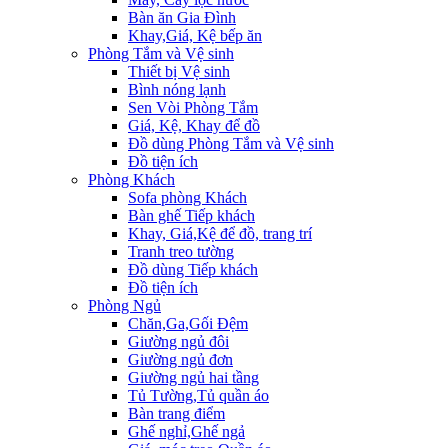
Bàn ăn Gia Đình
Khay,Giá, Kệ bếp ăn
Phòng Tắm và Vệ sinh
Thiết bị Vệ sinh
Bình nóng lạnh
Sen Vòi Phòng Tắm
Giá, Kệ, Khay để đồ
Đồ dùng Phòng Tắm và Vệ sinh
Đồ tiện ích
Phòng Khách
Sofa phòng Khách
Bàn ghế Tiếp khách
Khay, Giá,Kệ để đồ, trang trí
Tranh treo tường
Đồ dùng Tiếp khách
Đồ tiện ích
Phòng Ngủ
Chăn,Ga,Gối Đệm
Giường ngủ đôi
Giường ngủ đơn
Giường ngủ hai tầng
Tủ Tường,Tủ quần áo
Bàn trang điểm
Ghế nghỉ,Ghế ngả