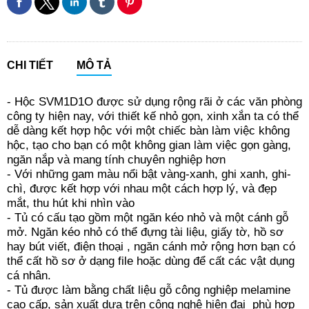
CHI TIẾT
MÔ TẢ
- Hộc SVM1D1O được sử dụng rộng rãi ở các văn phòng
công ty hiện nay, với thiết kế nhỏ gọn, xinh xắn ta có thể
dễ dàng kết hợp hộc với một chiếc bàn làm việc không
hộc, tạo cho bạn có một không gian làm việc gọn gàng,
ngăn nắp và mang tính chuyên nghiệp hơn
- Với những gam màu nổi bật vàng-xanh, ghi xanh, ghi-
chì, được kết hợp với nhau một cách hợp lý, và đẹp
mắt, thu hút khi nhìn vào
- Tủ có cấu tạo gồm một ngăn kéo nhỏ và một cánh gỗ
mở. Ngăn kéo nhỏ có thể đựng tài liệu, giấy tờ, hồ sơ
hay bút viết, điện thoại , ngăn cánh mở rộng hơn bạn có
thể cất hồ sơ ở dạng file hoặc dùng để cất các vật dụng
cá nhân.
- Tủ được làm bằng chất liệu gỗ công nghiệp melamine
cao cấp, sản xuất dựa trên công nghệ hiện đại phù hợp