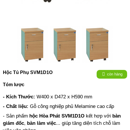
Hộc Tủ Phụ SVM1D1O
còn hàng
Tóm lược
- Kích Thước:
W400 x D472 x H590 mm
- Chất liệu:
Gỗ công nghiệp phủ Melamine cao cấp
- Sản phẩm
hộc Hòa Phát SVM1D1O
kết hợp với
bàn
giám đốc
,
bàn làm việc
... giúp tăng diện tích chỗ làm