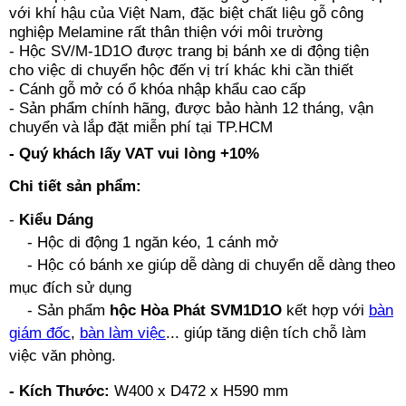
với khí hậu của Việt Nam, đặc biệt chất liệu gỗ công
nghiệp Melamine rất thân thiện với môi trường
- Hộc SV/M-1D1O được trang bị bánh xe di động tiện
cho việc di chuyển hộc đến vị trí khác khi cần thiết
- Cánh gỗ mở có ổ khóa nhập khẩu cao cấp
- Sản phẩm chính hãng, được bảo hành 12 tháng, vận
chuyển và lắp đặt miễn phí tại TP.HCM
- Quý khách lấy VAT vui lòng +10%
Chi tiết sản phẩm:
-
Kiểu Dáng
- Hộc di động 1 ngăn kéo, 1 cánh mở
- Hộc có bánh xe giúp dễ dàng di chuyển dễ dàng theo
mục đích sử dụng
- Sản phẩm
hộc Hòa Phát SVM1D1O
kết hợp với
bàn
giám đốc
,
bàn làm việc
... giúp tăng diện tích chỗ làm
việc văn phòng.
- Kích Thước:
W400 x D472 x H590 mm