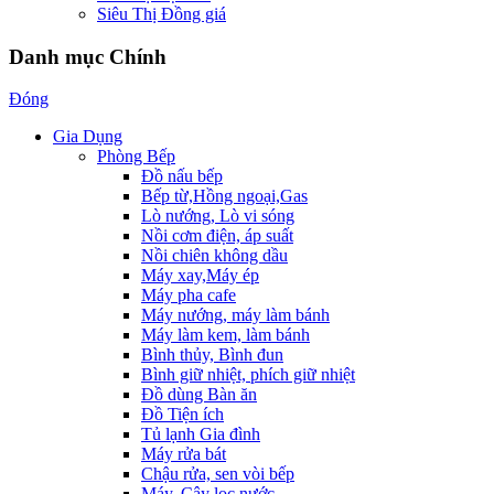
Siêu Thị Đồng giá
Danh mục Chính
Đóng
Gia Dụng
Phòng Bếp
Đồ nấu bếp
Bếp từ,Hồng ngoại,Gas
Lò nướng, Lò vi sóng
Nồi cơm điện, áp suất
Nồi chiên không dầu
Máy xay,Máy ép
Máy pha cafe
Máy nướng, máy làm bánh
Máy làm kem, làm bánh
Bình thủy, Bình đun
Bình giữ nhiệt, phích giữ nhiệt
Đồ dùng Bàn ăn
Đồ Tiện ích
Tủ lạnh Gia đình
Máy rửa bát
Chậu rửa, sen vòi bếp
Máy, Cây lọc nước