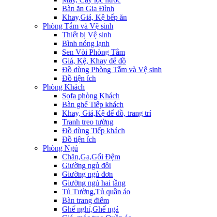
Bàn ăn Gia Đình
Khay,Giá, Kệ bếp ăn
Phòng Tắm và Vệ sinh
Thiết bị Vệ sinh
Bình nóng lạnh
Sen Vòi Phòng Tắm
Giá, Kệ, Khay để đồ
Đồ dùng Phòng Tắm và Vệ sinh
Đồ tiện ích
Phòng Khách
Sofa phòng Khách
Bàn ghế Tiếp khách
Khay, Giá,Kệ để đồ, trang trí
Tranh treo tường
Đồ dùng Tiếp khách
Đồ tiện ích
Phòng Ngủ
Chăn,Ga,Gối Đệm
Giường ngủ đôi
Giường ngủ đơn
Giường ngủ hai tầng
Tủ Tường,Tủ quần áo
Bàn trang điểm
Ghế nghỉ,Ghế ngả