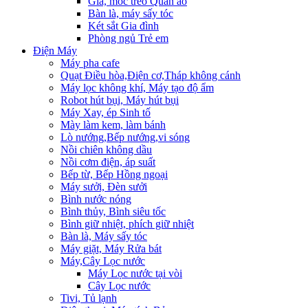
Giá, móc treo Quần áo
Bàn là, máy sấy tóc
Két sắt Gia đình
Phòng ngủ Trẻ em
Điện Máy
Máy pha cafe
Quạt Điều hòa,Điện cơ,Tháp không cánh
Máy lọc không khí, Máy tạo độ ẩm
Robot hút bụi, Máy hút bụi
Máy Xay, ép Sinh tố
Mày làm kem, làm bánh
Lò nướng,Bếp nướng,vi sóng
Nồi chiên không dầu
Nồi cơm điện, áp suất
Bếp từ, Bếp Hồng ngoại
Máy sưởi, Đèn sưởi
Bình nước nóng
Bình thủy, Bình siêu tốc
Bình giữ nhiệt, phích giữ nhiệt
Bàn là, Máy sấy tóc
Máy giặt, Máy Rửa bát
Máy,Cây Lọc nước
Máy Lọc nước tại vòi
Cây Lọc nước
Tivi, Tủ lạnh