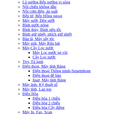
Lò nướng,Bếp nướng,vi sóng
Nồi chiên không dầu
Nồi cơm điện, áp suất
Bếp từ, Bếp Hồng ngoại
Máy sưởi, Đèn sưởi
Bình nước nóng
Bình thủy, Bình siêu tốc
Bình giữ nhiệt, phích giữ nhiệt
Bàn là, Máy sấy tóc
Máy giặt, Máy Rửa bát
Máy,Cây Lọc nước
Máy Lọc nước tại vòi
Cây Lọc nước
Tivi, Tủ lạnh
Điện thoại, Máy tính Bảng
Điện thoại Thông minh-Smartphone
Điện thoại để bàn
Ipad, Máy tính Bảng
Máy ảnh- Kỹ thuật số
Máy tính, Lap top
Điều Hòa
Điều hòa 1 chiều
Điều hòa 2 chiều
Điều hòa Cây đứng
Máy In, Fax, Scan