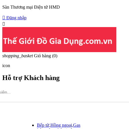
Sàn Thương mại Điện tử HMD

Đăng nhập

shopping_basket
Giỏ hàng
(0)
icon
Hỗ trợ Khách hàng
Hotline: 09317.456.44
Bếp từ,Hồng ngoại,Gas