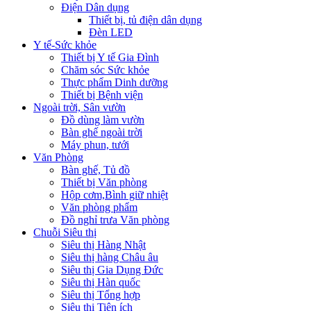
Điện Dân dụng
Thiết bị, tủ điện dân dụng
Đèn LED
Y tế-Sức khỏe
Thiết bị Y tế Gia Đình
Chăm sóc Sức khỏe
Thực phẩm Dinh dưỡng
Thiết bị Bệnh viện
Ngoài trời, Sân vườn
Đồ dùng làm vườn
Bàn ghế ngoài trời
Máy phun, tưới
Văn Phòng
Bàn ghế, Tủ đồ
Thiết bị Văn phòng
Hộp cơm,Bình giữ nhiệt
Văn phòng phẩm
Đồ nghỉ trưa Văn phòng
Chuỗi Siêu thị
Siêu thị Hàng Nhật
Siêu thị hàng Châu âu
Siêu thị Gia Dụng Đức
Siêu thị Hàn quốc
Siêu thị Tổng hợp
Siêu thị Tiện ích