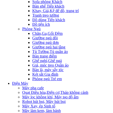
Sofa phòng Khách
Bàn ghế Tiếp khách
Khay, Giá,Kệ để đồ, trang trí
Tranh treo tường
Đồ dùng Tiếp khách
Đồ tiện ích
Phòng Ngủ
Chăn,Ga,Gối Đệm
Giường ngủ đôi
Giường ngủ đơn
Giường ngủ hai tầng
Tủ Tường,Tủ quần áo
Bàn trang điểm
Ghế nghỉ,Ghế ngả
Giá, móc treo Quần áo
Bàn là, máy sấy tóc
Két sắt Gia đình
Phòng ngủ Trẻ em
Điện Máy
Máy pha cafe
Quạt Điều hòa,Điện cơ,Tháp không cánh
Máy lọc không khí, Máy tạo độ ẩm
Robot hút bụi, Máy hút bụi
Máy Xay, ép Sinh tố
Mày làm kem, làm bánh