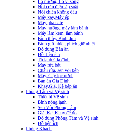
Lò nướng, Lò vi sóng
Nồi cơm điện, áp suất
Nồi chiên không dầu
Máy xay,Máy ép
Máy pha cafe
Máy nướng, máy làm bánh
Máy làm kem, làm bánh
Bình thủy, Bình đun
Bình giữ nhiệt, phích giữ nhiệt
Đồ dùng Bàn ăn
Đồ Tiện ích
Tủ lạnh Gia đình
Máy rửa bát
Chậu rửa, sen vòi bếp
Máy, Cây lọc nước
Bàn ăn Gia Đình
Khay,Giá, Kệ bếp ăn
Phòng Tắm và Vệ sinh
Thiết bị Vệ sinh
Bình nóng lạnh
Sen Vòi Phòng Tắm
Giá, Kệ, Khay để đồ
Đồ dùng Phòng Tắm và Vệ sinh
Đồ tiện ích
Phòng Khách