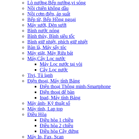
Lò nướng,Bếp nướng,vi sóng
Nồi chiên không dầu
Nồi cơm điện, áp suất
Bếp từ, Bếp Hồng ngoại
Máy sưởi, Đèn sưởi
Bình nước nóng
Bình thủy, Bình siêu tốc
Bình giữ nhiệt, phích giữ nhiệt
Bàn là, Máy sấy tóc
Máy giặt, Máy Rửa bát
Máy,Cây Lọc nước
Máy Lọc nước tại vòi
Cây Lọc nước
Tivi, Tủ lạnh
Điện thoại, Máy tính Bảng
Điện thoại Thông minh-Smartphone
Điện thoại để bàn
Ipad, Máy tính Bảng
Máy ảnh- Kỹ thuật số
Máy tính, Lap top
Điều Hòa
Điều hòa 1 chiều
Điều hòa 2 chiều
Điều hòa Cây đứng
Máy In, Fax, Scan