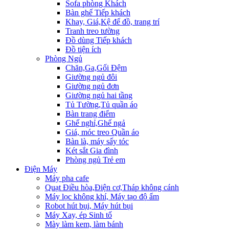
Sofa phòng Khách
Bàn ghế Tiếp khách
Khay, Giá,Kệ để đồ, trang trí
Tranh treo tường
Đồ dùng Tiếp khách
Đồ tiện ích
Phòng Ngủ
Chăn,Ga,Gối Đệm
Giường ngủ đôi
Giường ngủ đơn
Giường ngủ hai tầng
Tủ Tường,Tủ quần áo
Bàn trang điểm
Ghế nghỉ,Ghế ngả
Giá, móc treo Quần áo
Bàn là, máy sấy tóc
Két sắt Gia đình
Phòng ngủ Trẻ em
Điện Máy
Máy pha cafe
Quạt Điều hòa,Điện cơ,Tháp không cánh
Máy lọc không khí, Máy tạo độ ẩm
Robot hút bụi, Máy hút bụi
Máy Xay, ép Sinh tố
Mày làm kem, làm bánh