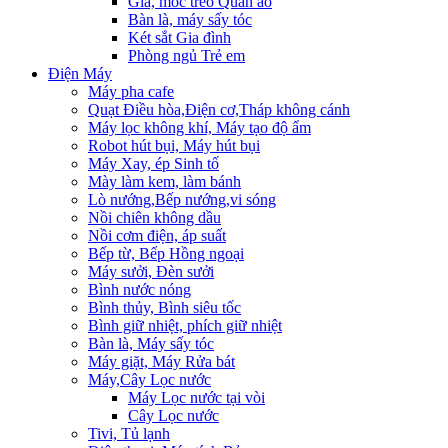
Giá, móc treo Quần áo
Bàn là, máy sấy tóc
Két sắt Gia đình
Phòng ngủ Trẻ em
Điện Máy
Máy pha cafe
Quạt Điều hòa,Điện cơ,Tháp không cánh
Máy lọc không khí, Máy tạo độ ẩm
Robot hút bụi, Máy hút bụi
Máy Xay, ép Sinh tố
Mày làm kem, làm bánh
Lò nướng,Bếp nướng,vi sóng
Nồi chiên không dầu
Nồi cơm điện, áp suất
Bếp từ, Bếp Hồng ngoại
Máy sưởi, Đèn sưởi
Bình nước nóng
Bình thủy, Bình siêu tốc
Bình giữ nhiệt, phích giữ nhiệt
Bàn là, Máy sấy tóc
Máy giặt, Máy Rửa bát
Máy,Cây Lọc nước
Máy Lọc nước tại vòi
Cây Lọc nước
Tivi, Tủ lạnh