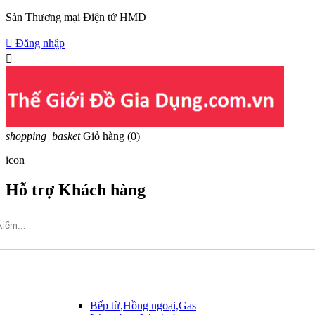
Sàn Thương mại Điện tử HMD

Đăng nhập

shopping_basket
Giỏ hàng
(0)
icon
Hỗ trợ Khách hàng
Hotline: 09317.456.44
Bếp từ,Hồng ngoại,Gas