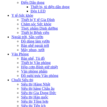
Điện Dân dụng
Thiết bị, tủ điện dân dụng
Đèn LED
Y tế-Sức khỏe
Thiết bị Y tế Gia Đình
Chăm sóc Sức khỏe
Thực phẩm Dinh dưỡng
Thiết bị Bệnh viện
Ngoài trời, Sân vườn
Đồ dùng làm vườn
Bàn ghế ngoài trời
Máy phun, tưới
Văn Phòng
Bàn ghế, Tủ đồ
Thiết bị Văn phòng
Hộp cơm,Bình giữ nhiệt
Văn phòng phẩm
Đồ nghỉ trưa Văn phòng
Chuỗi Siêu thị
Siêu thị Hàng Nhật
Siêu thị hàng Châu âu
Siêu thị Gia Dụng Đức
Siêu thị Hàn quốc
Siêu thị Tổng hợp
Siêu thị Tiện ích