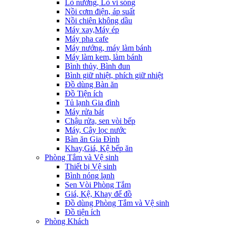
Lò nướng, Lò vi sóng
Nồi cơm điện, áp suất
Nồi chiên không dầu
Máy xay,Máy ép
Máy pha cafe
Máy nướng, máy làm bánh
Máy làm kem, làm bánh
Bình thủy, Bình đun
Bình giữ nhiệt, phích giữ nhiệt
Đồ dùng Bàn ăn
Đồ Tiện ích
Tủ lạnh Gia đình
Máy rửa bát
Chậu rửa, sen vòi bếp
Máy, Cây lọc nước
Bàn ăn Gia Đình
Khay,Giá, Kệ bếp ăn
Phòng Tắm và Vệ sinh
Thiết bị Vệ sinh
Bình nóng lạnh
Sen Vòi Phòng Tắm
Giá, Kệ, Khay để đồ
Đồ dùng Phòng Tắm và Vệ sinh
Đồ tiện ích
Phòng Khách