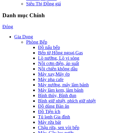
Siêu Thị Đồng giá
Danh mục Chính
Đóng
Gia Dụng
Phòng Bếp
Đồ nấu bếp
Bếp từ,Hồng ngoại,Gas
Lò nướng, Lò vi sóng
Nồi cơm điện, áp suất
Nồi chiên không dầu
Máy xay,Máy ép
Máy pha cafe
Máy nướng, máy làm bánh
Máy làm kem, làm bánh
Bình thủy, Bình đun
Bình giữ nhiệt, phích giữ nhiệt
Đồ dùng Bàn ăn
Đồ Tiện ích
Tủ lạnh Gia đình
Máy rửa bát
Chậu rửa, sen vòi bếp
Máy, Cây lọc nước