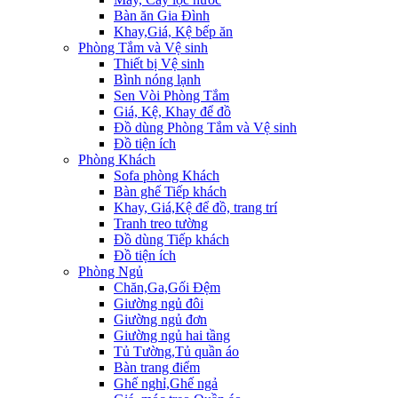
Bàn ăn Gia Đình
Khay,Giá, Kệ bếp ăn
Phòng Tắm và Vệ sinh
Thiết bị Vệ sinh
Bình nóng lạnh
Sen Vòi Phòng Tắm
Giá, Kệ, Khay để đồ
Đồ dùng Phòng Tắm và Vệ sinh
Đồ tiện ích
Phòng Khách
Sofa phòng Khách
Bàn ghế Tiếp khách
Khay, Giá,Kệ để đồ, trang trí
Tranh treo tường
Đồ dùng Tiếp khách
Đồ tiện ích
Phòng Ngủ
Chăn,Ga,Gối Đệm
Giường ngủ đôi
Giường ngủ đơn
Giường ngủ hai tầng
Tủ Tường,Tủ quần áo
Bàn trang điểm
Ghế nghỉ,Ghế ngả