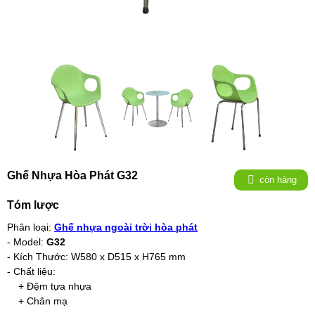
Ghế Nhựa Hòa Phát G32
còn hàng
Tóm lược
Phân loại:
Ghế nhựa ngoài trời hòa phát
- Model:
G32
- Kích Thước: W580 x D515 x H765 mm
- Chất liệu:
+ Đệm tựa nhựa
+ Chân mạ