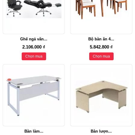
Ghế ngả văn...
Bộ bàn ăn 4...
2.106.000 ₫
5.842.800 ₫
Chọn mua
Chọn mua
Bàn làm...
Bàn lượn...