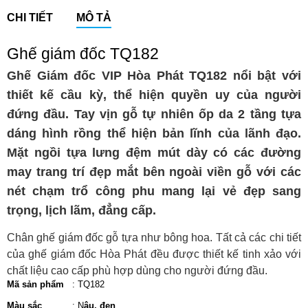
CHI TIẾT
MÔ TẢ
Ghế giám đốc TQ182
Ghế Giám đốc VIP Hòa Phát TQ182 nổi bật với
thiết kế cầu kỳ, thể hiện quyền uy của người
đứng đầu. Tay vịn gỗ tự nhiên ốp da 2 tầng tựa
dáng hình rồng thể hiện bản lĩnh của lãnh đạo.
Mặt ngồi tựa lưng đệm mút dày có các đường
may trang trí đẹp mắt bên ngoài viền gỗ với các
nét chạm trổ công phu mang lại vẻ đẹp sang
trọng, lịch lãm, đẳng cấp.
Chân ghế giám đốc gỗ tựa như bông hoa. Tất cả các chi tiết
của ghế giám đốc Hòa Phát đều được thiết kế tinh xảo với
chất liệu cao cấp phù hợp dùng cho người đứng đầu.
Mã sản phẩm
: TQ182
Màu sắc
: N
âu, đen