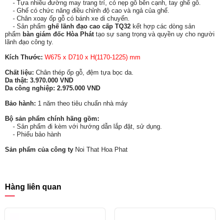
- Tựa nhiều đường may trang trí, có nẹp gỗ bên cạnh, tay ghế gỗ.
- Ghế có chức năng điều chỉnh độ cao và ngả của ghế.
- Chân xoay ốp gỗ có bánh xe di chuyển.
- Sản phẩm
ghế lãnh đạo cao cấp TQ32
kết hợp các dòng sản
phẩm
bàn giám đốc Hòa Phát
tạo sự sang trọng và quyền uy cho người
lãnh đạo công ty.
Kích Thước:
W675 x D710 x H(1170-1225) mm
Chất liệu:
Chân thép ốp gỗ, đệm tựa bọc da.
Da thật: 3.970.000 VND
Da công nghiệp: 2.975.000 VND
Bảo hành:
1 năm theo tiêu chuẩn nhà máy
Bộ sản phẩm chính hãng gồm:
- Sản phẩm đi kèm với hướng dẫn lắp đặt, sử dụng.
- Phiếu bảo hành
Sản phẩm của công ty
Noi That Hoa Phat
Hàng liên quan