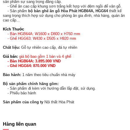
sản phẩm sự sang trọng đẳng cấp.
- Ghế ăn cao cấp khung sơn trắng kết hợp với đệm ngồi để vân gỗ.
- Sản phẩm
bộ bàn ghế ăn gỗ Hòa Phát HGB64A, HGG64
thiết kế
sang trọng thích hợp sử dụng cho phòng ăn gia đình, nhà hàng, quán ăn
cao cấp...
Kích Thước
- Bàn HGB64A: W1600 x D800 x H760 mm
- Ghế HGG63: W430 x D505 x H920 mm
Chất liệu:
Gỗ tự nhiên cao cấp, đá tự nhiên
Giá bán:
giá bộ bao gồm 1 bàn và 4 ghế
- Bàn HGB64A: 3.895.000 VND
- Ghế HGG64: 870.000 VND
Bảo hành:
1 năm theo tiêu chuẩn nhà máy
Bộ sản phẩm chính hãng gồm:
- Sản phẩm đi kèm với hướng dẫn lắp đặt, sử dụng.
- Phiếu bảo hành
Sản phẩm của công ty
Nội thất Hòa Phát
Hàng liên quan