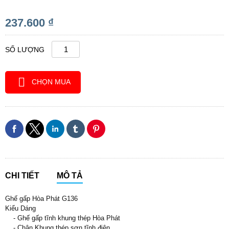
237.600 ₫
SỐ LƯỢNG
CHỌN MUA
CHI TIẾT
MÔ TẢ
Ghế gấp Hòa Phát G136
Kiểu Dáng
- Ghế gấp tĩnh khung thép Hòa Phát
- Chân Khung thép sơn tĩnh điện