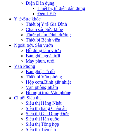
Điện Dân dụng
Thiết bị, tủ điện dân dụng
Đèn LED
Y tế-Sức khỏe
Thiết bị Y tế Gia Đình
Chăm sóc Sức khỏe
Thực phẩm Dinh dưỡng
Thiết bị Bệnh viện
Ngoài trời, Sân vườn
Đồ dùng làm vườn
Bàn ghế ngoài trời
Máy phun, tưới
Văn Phòng
Bàn ghế, Tủ đồ
Thiết bị Văn phòng
Hộp cơm,Bình giữ nhiệt
Văn phòng phẩm
Đồ nghỉ trưa Văn phòng
Chuỗi Siêu thị
Siêu thị Hàng Nhật
Siêu thị hàng Châu âu
Siêu thị Gia Dụng Đức
Siêu thị Hàn quốc
Siêu thị Tổng hợp
Siêu thị Tiện ích