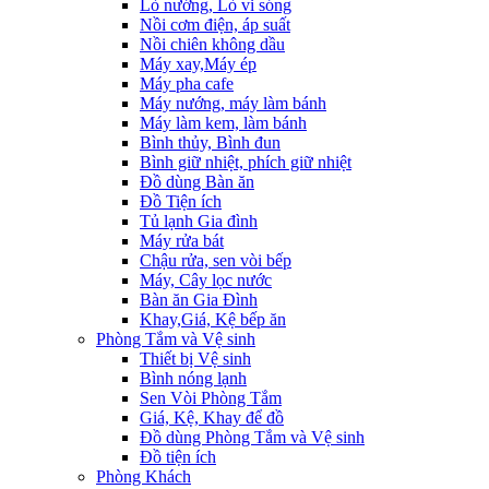
Lò nướng, Lò vi sóng
Nồi cơm điện, áp suất
Nồi chiên không dầu
Máy xay,Máy ép
Máy pha cafe
Máy nướng, máy làm bánh
Máy làm kem, làm bánh
Bình thủy, Bình đun
Bình giữ nhiệt, phích giữ nhiệt
Đồ dùng Bàn ăn
Đồ Tiện ích
Tủ lạnh Gia đình
Máy rửa bát
Chậu rửa, sen vòi bếp
Máy, Cây lọc nước
Bàn ăn Gia Đình
Khay,Giá, Kệ bếp ăn
Phòng Tắm và Vệ sinh
Thiết bị Vệ sinh
Bình nóng lạnh
Sen Vòi Phòng Tắm
Giá, Kệ, Khay để đồ
Đồ dùng Phòng Tắm và Vệ sinh
Đồ tiện ích
Phòng Khách