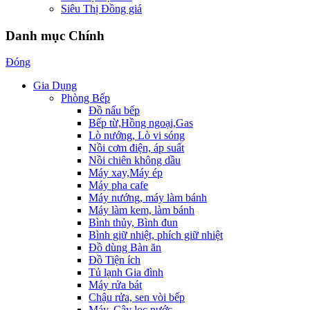
Siêu Thị Đồng giá
Danh mục Chính
Đóng
Gia Dụng
Phòng Bếp
Đồ nấu bếp
Bếp từ,Hồng ngoại,Gas
Lò nướng, Lò vi sóng
Nồi cơm điện, áp suất
Nồi chiên không dầu
Máy xay,Máy ép
Máy pha cafe
Máy nướng, máy làm bánh
Máy làm kem, làm bánh
Bình thủy, Bình đun
Bình giữ nhiệt, phích giữ nhiệt
Đồ dùng Bàn ăn
Đồ Tiện ích
Tủ lạnh Gia đình
Máy rửa bát
Chậu rửa, sen vòi bếp
Máy, Cây lọc nước