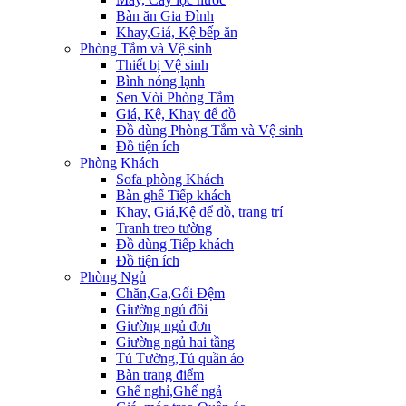
Bàn ăn Gia Đình
Khay,Giá, Kệ bếp ăn
Phòng Tắm và Vệ sinh
Thiết bị Vệ sinh
Bình nóng lạnh
Sen Vòi Phòng Tắm
Giá, Kệ, Khay để đồ
Đồ dùng Phòng Tắm và Vệ sinh
Đồ tiện ích
Phòng Khách
Sofa phòng Khách
Bàn ghế Tiếp khách
Khay, Giá,Kệ để đồ, trang trí
Tranh treo tường
Đồ dùng Tiếp khách
Đồ tiện ích
Phòng Ngủ
Chăn,Ga,Gối Đệm
Giường ngủ đôi
Giường ngủ đơn
Giường ngủ hai tầng
Tủ Tường,Tủ quần áo
Bàn trang điểm
Ghế nghỉ,Ghế ngả