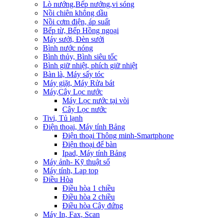
Lò nướng,Bếp nướng,vi sóng
Nồi chiên không dầu
Nồi cơm điện, áp suất
Bếp từ, Bếp Hồng ngoại
Máy sưởi, Đèn sưởi
Bình nước nóng
Bình thủy, Bình siêu tốc
Bình giữ nhiệt, phích giữ nhiệt
Bàn là, Máy sấy tóc
Máy giặt, Máy Rửa bát
Máy,Cây Lọc nước
Máy Lọc nước tại vòi
Cây Lọc nước
Tivi, Tủ lạnh
Điện thoại, Máy tính Bảng
Điện thoại Thông minh-Smartphone
Điện thoại để bàn
Ipad, Máy tính Bảng
Máy ảnh- Kỹ thuật số
Máy tính, Lap top
Điều Hòa
Điều hòa 1 chiều
Điều hòa 2 chiều
Điều hòa Cây đứng
Máy In, Fax, Scan