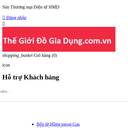
Sàn Thương mại Điện tử HMD

Đăng nhập

shopping_basket
Giỏ hàng
(0)
icon
Hỗ trợ Khách hàng
Hotline: 09317.456.44
Bếp từ,Hồng ngoại,Gas