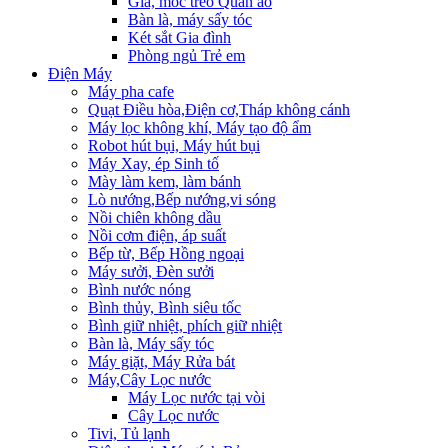
Giá, móc treo Quần áo
Bàn là, máy sấy tóc
Két sắt Gia đình
Phòng ngủ Trẻ em
Điện Máy
Máy pha cafe
Quạt Điều hòa,Điện cơ,Tháp không cánh
Máy lọc không khí, Máy tạo độ ẩm
Robot hút bụi, Máy hút bụi
Máy Xay, ép Sinh tố
Mày làm kem, làm bánh
Lò nướng,Bếp nướng,vi sóng
Nồi chiên không dầu
Nồi cơm điện, áp suất
Bếp từ, Bếp Hồng ngoại
Máy sưởi, Đèn sưởi
Bình nước nóng
Bình thủy, Bình siêu tốc
Bình giữ nhiệt, phích giữ nhiệt
Bàn là, Máy sấy tóc
Máy giặt, Máy Rửa bát
Máy,Cây Lọc nước
Máy Lọc nước tại vòi
Cây Lọc nước
Tivi, Tủ lạnh