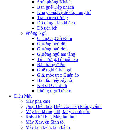
Sofa phòng Khách
Bàn ghế Tiếp khách
Khay, Giá,Kệ để đồ, trang trí
Tranh treo tường
Đồ dùng Tiếp khách
Đồ tiện ích
Phòng Ngủ
Chăn,Ga,Gối Đệm
Giường ngủ đôi
Giường ngủ đơn
Giường ngủ hai tầng
Tủ Tường,Tủ quần áo
Bàn trang điểm
Ghế nghỉ,Ghế ngả
Giá, móc treo Quần áo
Bàn là, máy sấy tóc
Két sắt Gia đình
Phòng ngủ Trẻ em
Điện Máy
Máy pha cafe
Quạt Điều hòa,Điện cơ,Tháp không cánh
Máy lọc không khí, Máy tạo độ ẩm
Robot hút bụi, Máy hút bụi
Máy Xay, ép Sinh tố
Mày làm kem, làm bánh