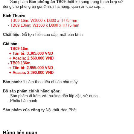
- Sản phẩm
Bàn phòng ăn TB09
thiết kế sang trọng thích hợp sử
dụng cho phòng ăn gia đình, nhà hàng, quán ăn cao cấp...
Kích Thước
- TB09 16m: W1600 x D800 x H775 mm
- TB09 136m: W1360 x D800 x H775 mm
Chất liệu:
Gỗ tự nhiên cao cấp, mặt bàn kính
Giá bán
- TB09 16m
+ Tần bì: 3.305.000 VND
+ Acacia: 2.560.000 VND
-
TB09 136m
+ Tần bì: 2.955.000 VND
+ Acacia: 2.390.000 VND
Bảo hành:
1 năm theo tiêu chuẩn nhà máy
Bộ sản phẩm chính hãng gồm:
- Sản phẩm đi kèm với hướng dẫn lắp đặt, sử dụng.
- Phiếu bảo hành
Sản phẩm của công ty
Nội thất Hòa Phát
Hàng liên quan