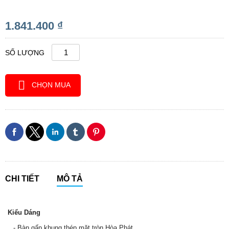
1.841.400 ₫
SỐ LƯỢNG
CHỌN MUA
CHI TIẾT
MÔ TẢ
Kiểu Dáng
- Bàn gấp khung thép mặt tròn Hòa Phát