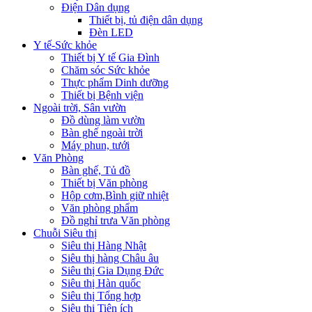
Điện Dân dụng
Thiết bị, tủ điện dân dụng
Đèn LED
Y tế-Sức khỏe
Thiết bị Y tế Gia Đình
Chăm sóc Sức khỏe
Thực phẩm Dinh dưỡng
Thiết bị Bệnh viện
Ngoài trời, Sân vườn
Đồ dùng làm vườn
Bàn ghế ngoài trời
Máy phun, tưới
Văn Phòng
Bàn ghế, Tủ đồ
Thiết bị Văn phòng
Hộp cơm,Bình giữ nhiệt
Văn phòng phẩm
Đồ nghỉ trưa Văn phòng
Chuỗi Siêu thị
Siêu thị Hàng Nhật
Siêu thị hàng Châu âu
Siêu thị Gia Dụng Đức
Siêu thị Hàn quốc
Siêu thị Tổng hợp
Siêu thị Tiện ích