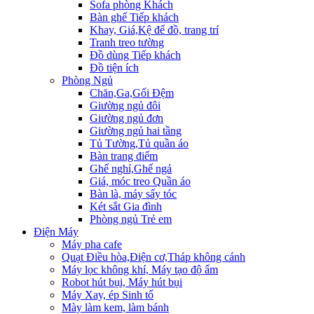
Sofa phòng Khách
Bàn ghế Tiếp khách
Khay, Giá,Kệ để đồ, trang trí
Tranh treo tường
Đồ dùng Tiếp khách
Đồ tiện ích
Phòng Ngủ
Chăn,Ga,Gối Đệm
Giường ngủ đôi
Giường ngủ đơn
Giường ngủ hai tầng
Tủ Tường,Tủ quần áo
Bàn trang điểm
Ghế nghỉ,Ghế ngả
Giá, móc treo Quần áo
Bàn là, máy sấy tóc
Két sắt Gia đình
Phòng ngủ Trẻ em
Điện Máy
Máy pha cafe
Quạt Điều hòa,Điện cơ,Tháp không cánh
Máy lọc không khí, Máy tạo độ ẩm
Robot hút bụi, Máy hút bụi
Máy Xay, ép Sinh tố
Mày làm kem, làm bánh