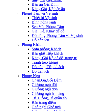
Bàn ăn Gia Đình
Khay,Giá, Kệ bếp ăn
Phòng Tắm và Vệ sinh
Thiết bị Vệ sinh
Bình nóng lạnh
Sen Vòi Phòng Tắm
Giá, Kệ, Khay để đồ
Đồ dùng Phòng Tắm và Vệ sinh
Đồ tiện ích
Phòng Khách
Sofa phòng Khách
Bàn ghế Tiếp khách
Khay, Giá,Kệ để đồ, trang trí
Tranh treo tường
Đồ dùng Tiếp khách
Đồ tiện ích
Phòng Ngủ
Chăn,Ga,Gối Đệm
Giường ngủ đôi
Giường ngủ đơn
Giường ngủ hai tầng
Tủ Tường,Tủ quần áo
Bàn trang điểm
Ghế nghỉ,Ghế ngả