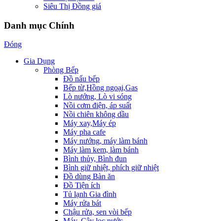
Siêu Thị Đồng giá
Danh mục Chính
Đóng
Gia Dụng
Phòng Bếp
Đồ nấu bếp
Bếp từ,Hồng ngoại,Gas
Lò nướng, Lò vi sóng
Nồi cơm điện, áp suất
Nồi chiên không dầu
Máy xay,Máy ép
Máy pha cafe
Máy nướng, máy làm bánh
Máy làm kem, làm bánh
Bình thủy, Bình đun
Bình giữ nhiệt, phích giữ nhiệt
Đồ dùng Bàn ăn
Đồ Tiện ích
Tủ lạnh Gia đình
Máy rửa bát
Chậu rửa, sen vòi bếp
Máy, Cây lọc nước