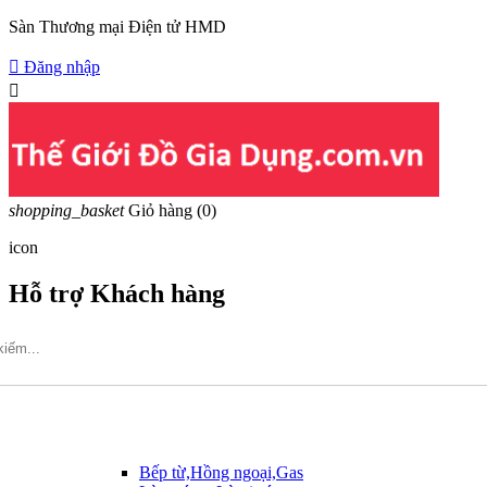
Sàn Thương mại Điện tử HMD

Đăng nhập

shopping_basket
Giỏ hàng
(0)
icon
Hỗ trợ Khách hàng
Hotline: 09317.456.44
Bếp từ,Hồng ngoại,Gas