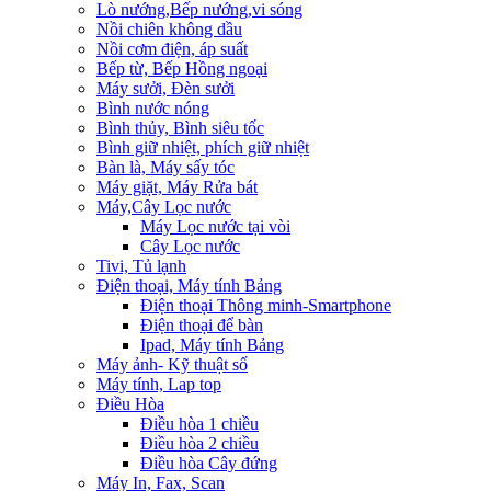
Lò nướng,Bếp nướng,vi sóng
Nồi chiên không dầu
Nồi cơm điện, áp suất
Bếp từ, Bếp Hồng ngoại
Máy sưởi, Đèn sưởi
Bình nước nóng
Bình thủy, Bình siêu tốc
Bình giữ nhiệt, phích giữ nhiệt
Bàn là, Máy sấy tóc
Máy giặt, Máy Rửa bát
Máy,Cây Lọc nước
Máy Lọc nước tại vòi
Cây Lọc nước
Tivi, Tủ lạnh
Điện thoại, Máy tính Bảng
Điện thoại Thông minh-Smartphone
Điện thoại để bàn
Ipad, Máy tính Bảng
Máy ảnh- Kỹ thuật số
Máy tính, Lap top
Điều Hòa
Điều hòa 1 chiều
Điều hòa 2 chiều
Điều hòa Cây đứng
Máy In, Fax, Scan