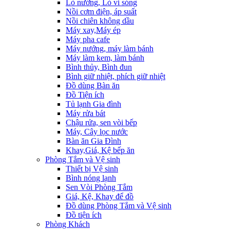
Lò nướng, Lò vi sóng
Nồi cơm điện, áp suất
Nồi chiên không dầu
Máy xay,Máy ép
Máy pha cafe
Máy nướng, máy làm bánh
Máy làm kem, làm bánh
Bình thủy, Bình đun
Bình giữ nhiệt, phích giữ nhiệt
Đồ dùng Bàn ăn
Đồ Tiện ích
Tủ lạnh Gia đình
Máy rửa bát
Chậu rửa, sen vòi bếp
Máy, Cây lọc nước
Bàn ăn Gia Đình
Khay,Giá, Kệ bếp ăn
Phòng Tắm và Vệ sinh
Thiết bị Vệ sinh
Bình nóng lạnh
Sen Vòi Phòng Tắm
Giá, Kệ, Khay để đồ
Đồ dùng Phòng Tắm và Vệ sinh
Đồ tiện ích
Phòng Khách