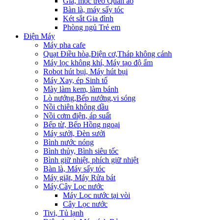
Giá, móc treo Quần áo
Bàn là, máy sấy tóc
Két sắt Gia đình
Phòng ngủ Trẻ em
Điện Máy
Máy pha cafe
Quạt Điều hòa,Điện cơ,Tháp không cánh
Máy lọc không khí, Máy tạo độ ẩm
Robot hút bụi, Máy hút bụi
Máy Xay, ép Sinh tố
Mày làm kem, làm bánh
Lò nướng,Bếp nướng,vi sóng
Nồi chiên không dầu
Nồi cơm điện, áp suất
Bếp từ, Bếp Hồng ngoại
Máy sưởi, Đèn sưởi
Bình nước nóng
Bình thủy, Bình siêu tốc
Bình giữ nhiệt, phích giữ nhiệt
Bàn là, Máy sấy tóc
Máy giặt, Máy Rửa bát
Máy,Cây Lọc nước
Máy Lọc nước tại vòi
Cây Lọc nước
Tivi, Tủ lạnh