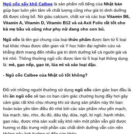
Ngũ cốc sấy khô Calbee
là sản phẩm nổi tiếng của
Nhật bản
giúp bạn luôn yên tâm về chất lượng cũng như giá trị dinh dưỡng
đã được công bố. Nó giàu calcium, chất xơ và các loại
Vitamin B6,
Vitamin A, Vitamin D, Vitamin B12 và cả Axit Folic
rất tốt cho
bà mẹ bầu
và cũng như
phụ nữ đang cho con bú
.
Ngũ cốc
là tên gọi chung của loại
thức phẩm
được làm từ 5 loại
hạt khác nhau được dân gian và Y học hiện đại nghiên cứu và
khẳng định mang đến nhiều giá tri dinh dưỡng kể cả người già và
trẻ nhỏ. Thông thường ngũ cốc được làm từ 5 loại hạt thông dụng
là:
mè, gạo nếp, gạo tẻ, lúa mì và các loại đậu
.
- Ngũ cốc Calbee của Nhật có tốt không?
Đối với những người thường sử dụng
ngũ cốc
cảm giác ban đầu là
khi
ăn ngũ cốc
sẽ tạo co bạn cảm giác chướng bụng đầy hơi gây
cảm giác rất khó chịu nhưng khi sử dụng sản phẩm này thì bạn
hoàn toàn yên tâm điều đó nhé bởi các sản phẩm như yến mạch,
lúa mạch, táo, nho, đu đủ, dâu tây, dừa, ngô, bí ngô, hạnh nhân,
gạo nâu, được nhà sản xuất sấy khô nên một phần vẫn giữ được
hương vị đặc trưng một phần các chất dinh dưỡng vẫn còn nên
không gây ảnh hưởng gì đến sức khỏe .