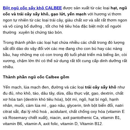
Bột ngũ cốc sấy khô CALBEE
được sản xuất từ các loại
hạt, ngũ
cốc và trái cây sấy khô, gạo lứt, yến mạch
với hương vị thơm
ngon tự nhiên từ các loại trái cây, giàu chất xơ và sắt rất thơm ngon
và vô cùng bổ dưỡng , tốt cho hệ tiêu hóa đặc biệt một số người
thường xuyên bị chứng táo bón.
Trong thành phần các loại hạt chứa nhiều các chất trong đó lượng
sắt dồi dào do vậy đối với các mẹ đang cho con bú hay các nàng
bầu, hay những mẹ có con trong độ tuổi phát triển mà biếng ăn, còi
xương, chậm lớn thì có thể sử dụng rất tốt cung cấp dinh dưỡng rất
nhiều.
Thành phần ngũ cốc Calbee gồm
Yến mạch, lúa mạch đen, đường và các loại
trái cây sấy khô
như
đu đủ, nho khô, táo, dâu tây, dừa, dầu thực vật, gạo, dextrin, chất
xơ hòa tan (dextrin khó tiêu hóa), bột mì, ngô, hạt bí ngô, hạnh
nhân, muối, cám lúa mì , gạo nâu, glycerin, tinh bột biến đổi, natri
citrat sắt, đại lý nhũ hoá , acidulant, chất chống oxy hóa (vitamin E
và Rosemary chiết xuất), niacin, axit pantothenic Ca, vitamin B1,
vitamin B6, vitamin A, axit folic, vitamin D, Vitamin B12.