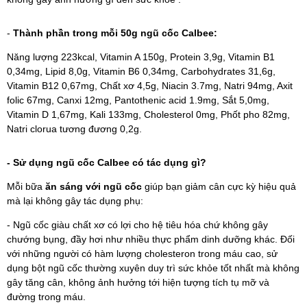
-
Thành phần trong mỗi 50g ngũ cốc Calbee:
Năng lượng 223kcal, Vitamin A 150g, Protein 3,9g, Vitamin B1
0,34mg, Lipid 8,0g, Vitamin B6 0,34mg, Carbohydrates 31,6g,
Vitamin B12 0,67mg, Chất xơ 4,5g, Niacin 3.7mg, Natri 94mg, Axit
folic 67mg, Canxi 12mg, Pantothenic acid 1.9mg, Sắt 5,0mg,
Vitamin D 1,67mg, Kali 133mg, Cholesterol 0mg, Phốt pho 82mg,
Natri clorua tương đương 0,2g.
- Sử dụng ngũ cốc Calbee có tác dụng gì?
Mỗi bữa
ăn sáng với ngũ cốc
giúp bạn giảm cân cực kỳ hiệu quả
mà lại không gây tác dụng phụ:
- Ngũ cốc giàu chất xơ có lợi cho hệ tiêu hóa chứ không gây
chướng bụng, đầy hơi như nhiều thực phẩm dinh dưỡng khác. Đối
với những người có hàm lượng cholesteron trong máu cao, sử
dụng bột ngũ cốc thường xuyên duy trì sức khỏe tốt nhất mà không
gây tăng cân, không ảnh hưởng tới hiện tượng tích tụ mỡ và
đường trong máu.