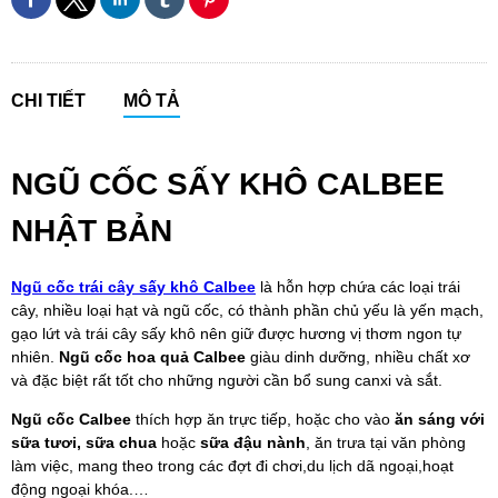
CHI TIẾT
MÔ TẢ
NGŨ CỐC SẤY KHÔ CALBEE
NHẬT BẢN
Ngũ cốc trái cây sấy khô Calbee
là hỗn hợp chứa các loại trái
cây, nhiều loại hạt và ngũ cốc, có thành phần chủ yếu là yến mạch,
gạo lứt và trái cây sấy khô nên giữ được hương vị thơm ngon tự
nhiên.
Ngũ cốc hoa quả Calbee
giàu dinh dưỡng, nhiều chất xơ
và đặc biệt rất tốt cho những người cần bổ sung canxi và sắt.
Ngũ cốc Calbee
thích hợp ăn trực tiếp, hoặc cho vào
ăn sáng với
sữa tươi, sữa chua
hoặc
sữa đậu nành
, ăn trưa tại văn phòng
làm việc, mang theo trong các đợt đi chơi,du lịch dã ngoại,hoạt
động ngoại khóa.…