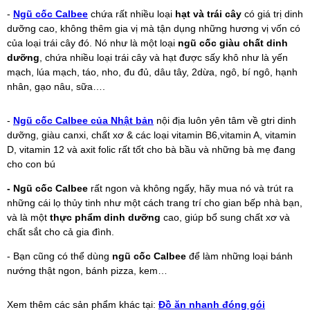
-
Ngũ cốc Calbee
chứa rất nhiều loại
hạt và trái cây
có giá trị dinh
dưỡng cao, không thêm gia vị mà tận dụng những hương vị vốn có
của loại trái cây đó. Nó như là một loại
ngũ cốc giàu chất dinh
dưỡng
, chứa nhiều loại trái cây và hạt được sấy khô như là yến
mạch, lúa mạch, táo, nho, đu đủ, dâu tây, 2dừa, ngô, bí ngô, hạnh
nhân, gạo nâu, sữa….
-
Ngũ cốc Calbee của Nhật bản
nội địa luôn yên tâm về gtri dinh
dưỡng, giàu canxi, chất xơ & các loại vitamin B6,vitamin A, vitamin
D, vitamin 12 và axit folic rất tốt cho bà bầu và những bà mẹ đang
cho con bú
- Ngũ cốc Calbee
rất ngon và không ngấy, hãy mua nó và trút ra
những cái lọ thủy tinh như một cách trang trí cho gian bếp nhà bạn,
và là một
thực phẩm dinh dưỡng
cao, giúp bổ sung chất xơ và
chất sắt cho cả gia đình.
- Bạn cũng có thể dùng
ngũ cốc Calbee
để làm những loại bánh
nướng thật ngon, bánh pizza, kem…
Xem thêm các sản phẩm khác tại:
Đồ ăn nhanh đóng gói