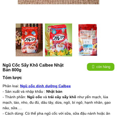
Ngũ Cốc Sấy Khô Calbee Nhật
còn hàng
Bản 800g
Tóm lược
Phân loại:
Ngũ cốc dinh dưỡng Calbee
- Sản xuất và nhập khẩu :
Nhật bản
- Thành phần:
Ngũ cốc
và
trái cây sấy khô
như yến mạch, lúa
mạch, táo, nho, đu đủ, dâu tây, dừa, ngô, bí ngô, hạnh nhân, gạo
nâu, sữa….
- Cách dùng: Có thể pha ngũ cốc với sữa, sữa đậu nành hoặc ăn