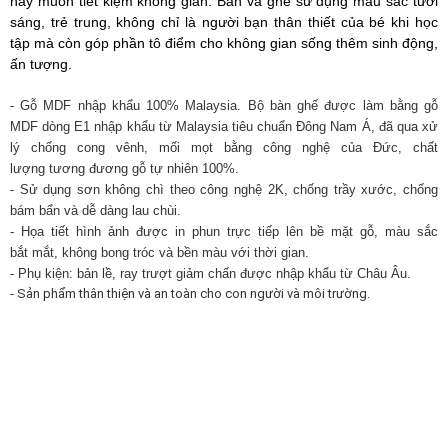
hay muốn tiết kiệm không gian. Bàn và ghế sử dụng màu sắc tươi
sáng, trẻ trung, không chỉ là người bạn thân thiết của bé khi học
tập mà còn góp phần tô điểm cho không gian sống thêm sinh động,
ấn tượng.
- Gỗ MDF nhập khẩu 100% Malaysia. Bộ bàn ghế được làm bằng gỗ
MDF dòng E1 nhập khẩu từ Malaysia tiêu chuẩn Đông Nam Á, đã qua xử
lý chống cong vênh, mối mọt bằng công nghệ của Đức, chất
lượng tương đương gỗ tự nhiên 100%.
- Sử dụng sơn không chì theo công nghệ 2K, chống trầy xước, chống
bám bẩn và dễ dàng lau chùi.
- Họa tiết hình ảnh được in phun trực tiếp lên bề mặt gỗ, màu sắc
bắt mắt, không bong tróc và bền màu với thời gian.
- Phụ kiện: bản lề, ray trượt giảm chấn được nhập khẩu từ Châu Âu.
- Sản phẩm thân thiện và an toàn cho con người và môi trường.
Thiết kế đẹp mắt, màu sắc tươi sáng