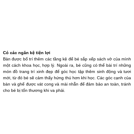
Có các ngăn kệ tiện lợi
Bàn được bố trí thêm các tầng kệ để bé sắp xếp sách vở của mình
một cách khoa học, hợp lý. Ngoài ra, bé cũng có thể bài trí những
món đồ trang trí xinh đẹp để góc học tập thêm sinh động và tươi
mới, từ đó bé sẽ cảm thấy hứng thú hơn khi học. Các góc cạnh của
bàn và ghế được vát cong và mài nhẵn để đảm bảo an toàn, tránh
cho bé bị tổn thương khi va phải.
Chiều cao của ghế phù hợp với bàn và chiều cao 