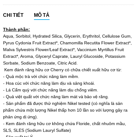
CHI TIẾT
MÔ TẢ
Thành phần:
Aqua, Sorbitol, Hydrated Silica, Glycerin, Erythritol, Cellulose Gum,
Pyrus Cydonia Fruit Extract*, Chamomilla Recutita Flower Extract*,
Malva Sylvestris Flower/Leaf Extract*, Vaccinium Myrtillus Fruit
Extract*, Aroma, Glyceryl Caprate, Lauryl Glucoside, Potassium
Sorbate, Sodium Benzoate, Citric Acid.
Kem đánh răng hữu cơ Cherry có chữa chiết xuất hữu cơ từ:
- Quả mộc trà với chức năng làm mềm.
- Hoa cúc với chức năng làm dịu và sảng khoái.
- Lá Cẩm quỳ với chức năng làm dịu chống viêm.
- Quả việt quất với chức năng làm mát và bảo vệ răng.
- Sản phẩm đã được thử nghiệm Nikel tested (có nghĩa là sản
phẩm chứa một lượng Nikel thấp hơn 10 lần so với lượng gây ra
phản ứng dị ứng).
- Kem đánh răng hữu cơ không chứa Floride, chất nhuôm mầu,
SLS, SLES (Sodium Lauryl Sulfate)