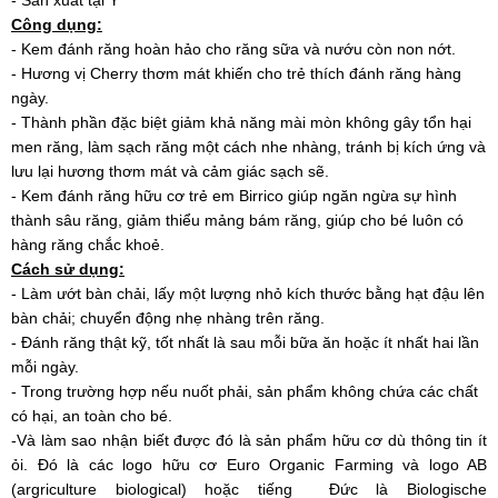
- Sản xuất tại Ý
Công dụng:
- Kem đánh răng hoàn hảo cho răng sữa và nướu còn non nớt.
- Hương vị Cherry thơm mát khiến cho trẻ thích đánh răng hàng
ngày.
- Thành phần đặc biệt giảm khả năng mài mòn không gây tổn hại
men răng, làm sạch răng một cách nhe nhàng, tránh bị kích ứng và
lưu lại hương thơm mát và cảm giác sạch sẽ.
- Kem đánh răng hữu cơ trẻ em Birrico giúp ngăn ngừa sự hình
thành sâu răng, giảm thiểu mảng bám răng, giúp cho bé luôn có
hàng răng chắc khoẻ.
Cách sử dụng:
- Làm ướt bàn chải, lấy một lượng nhỏ kích thước bằng hạt đậu lên
bàn chải; chuyển động nhẹ nhàng trên răng.
- Đánh răng thật kỹ, tốt nhất là sau mỗi bữa ăn hoặc ít nhất hai lần
mỗi ngày.
- Trong trường hợp nếu nuốt phải, sản phẩm không chứa các chất
có hại, an toàn cho bé.
-Và làm sao nhận biết được đó là sản phẩm hữu cơ dù thông tin ít
ỏi. Đó là các logo hữu cơ Euro Organic Farming và logo AB
(argriculture biological) hoặc tiếng Đức là Biologische