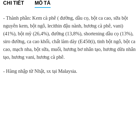
CHI TIẾT
MÔ TẢ
- Thành phần: Kem cà phê ( đường, dầu cọ, bột ca cao, sữa bột
nguyên kem, bột ngô, lecithin đậu nành, hương cà phê, vani)
(41%), bột mỳ (26,4%), đường (13,8%), shortening dầu cọ (13%),
siro đường, ca cao khối, chất làm dày (E450(i), tinh bột ngô, bột ca
cao, mạch nha, bột sữa, muối, hương bơ nhân tạo, hương dừa nhân
tạo, hương vani, hương cà phê.
- Hàng nhập từ Nhật, sx tại Malaysia.