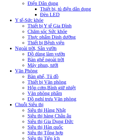
Điện Dân dụng
Thiết bị, tủ điện dân dụng
Đèn LED
Y tế-Sức khỏe
Thiết bị Y tế Gia Đình
Chăm sóc Sức khỏe
Thực phẩm Dinh dưỡng
Thiết bị Bệnh viện
Ngoài trời, Sân vườn
Đồ dùng làm vườn
Bàn ghế ngoài trời
Máy phun, tưới
Văn Phòng
Bàn ghế, Tủ đồ
Thiết bị Văn phòng
Hộp cơm,Bình giữ nhiệt
Văn phòng phẩm
Đồ nghỉ trưa Văn phòng
Chuỗi Siêu thị
Siêu thị Hàng Nhật
Siêu thị hàng Châu âu
Siêu thị Gia Dụng Đức
Siêu thị Hàn quốc
Siêu thị Tổng hợp
Siêu thị Tiện ích