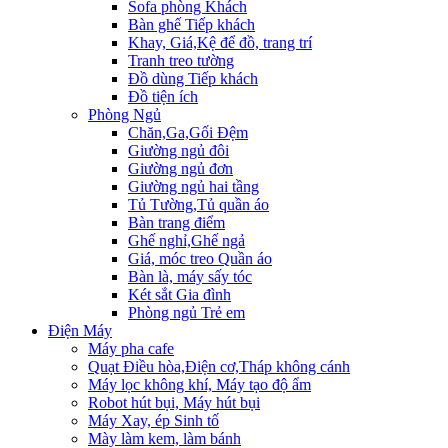
Sofa phòng Khách
Bàn ghế Tiếp khách
Khay, Giá,Kệ để đồ, trang trí
Tranh treo tường
Đồ dùng Tiếp khách
Đồ tiện ích
Phòng Ngủ
Chăn,Ga,Gối Đệm
Giường ngủ đôi
Giường ngủ đơn
Giường ngủ hai tầng
Tủ Tường,Tủ quần áo
Bàn trang điểm
Ghế nghỉ,Ghế ngả
Giá, móc treo Quần áo
Bàn là, máy sấy tóc
Két sắt Gia đình
Phòng ngủ Trẻ em
Điện Máy
Máy pha cafe
Quạt Điều hòa,Điện cơ,Tháp không cánh
Máy lọc không khí, Máy tạo độ ẩm
Robot hút bụi, Máy hút bụi
Máy Xay, ép Sinh tố
Mày làm kem, làm bánh