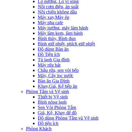
Lò nướng, Lò vi sóng
Nồi cơm điện, áp suất
Nồi chiên không dầu
Máy xay,Máy ép
Máy pha cafe
Máy nướng, máy làm bánh
Máy làm kem, làm bánh
Bình thủy, Bình đun
Bình giữ nhiệt, phích giữ nhiệt
Đồ dùng Bàn ăn
Đồ Tiện ích
Tủ lạnh Gia đình
Máy rửa bát
Chậu rửa, sen vòi bếp
Máy, Cây lọc nước
Bàn ăn Gia Đình
Khay,Giá, Kệ bếp ăn
Phòng Tắm và Vệ sinh
Thiết bị Vệ sinh
Bình nóng lạnh
Sen Vòi Phòng Tắm
Giá, Kệ, Khay để đồ
Đồ dùng Phòng Tắm và Vệ sinh
Đồ tiện ích
Phòng Khách