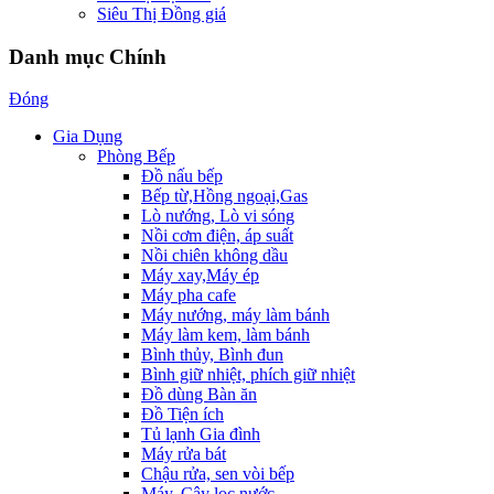
Siêu Thị Đồng giá
Danh mục Chính
Đóng
Gia Dụng
Phòng Bếp
Đồ nấu bếp
Bếp từ,Hồng ngoại,Gas
Lò nướng, Lò vi sóng
Nồi cơm điện, áp suất
Nồi chiên không dầu
Máy xay,Máy ép
Máy pha cafe
Máy nướng, máy làm bánh
Máy làm kem, làm bánh
Bình thủy, Bình đun
Bình giữ nhiệt, phích giữ nhiệt
Đồ dùng Bàn ăn
Đồ Tiện ích
Tủ lạnh Gia đình
Máy rửa bát
Chậu rửa, sen vòi bếp
Máy, Cây lọc nước