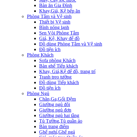
Bàn ăn Gia Đình
Khay,Giá, Kệ bếp ăn
Phòng Tắm và Vệ sinh
Thiết bị Vệ sinh
Bình nóng lạnh
Sen Vòi Phòng Tắm
Giá, Kệ, Khay để đồ
Đồ dùng Phòng Tắm và Vệ sinh
Đồ tiện ích
Phòng Khách
Sofa phòng Khách
Bàn ghế Tiếp khách
Khay, Giá,Kệ để đồ, trang trí
Tranh treo tường
Đồ dùng Tiếp khách
Đồ tiện ích
Phòng Ngủ
Chăn,Ga,Gối Đệm
Giường ngủ đôi
Giường ngủ đơn
Giường ngủ hai tầng
Tủ Tường,Tủ quần áo
Bàn trang điểm
Ghế nghỉ,Ghế ngả