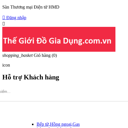
Sàn Thương mại Điện tử HMD

Đăng nhập

shopping_basket
Giỏ hàng
(0)
icon
Hỗ trợ Khách hàng
Hotline: 09317.456.44
Bếp từ,Hồng ngoại,Gas