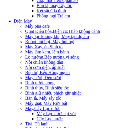
Giá, móc treo Quần áo
Bàn là, máy sấy tóc
Két sắt Gia đình
Phòng ngủ Trẻ em
Điện Máy
Máy pha cafe
Quạt Điều hòa,Điện cơ,Tháp không cánh
Máy lọc không khí, Máy tạo độ ẩm
Robot hút bụi, Máy hút bụi
Máy Xay, ép Sinh tố
Mày làm kem, làm bánh
Lò nướng,Bếp nướng,vi sóng
Nồi chiên không dầu
Nồi cơm điện, áp suất
Bếp từ, Bếp Hồng ngoại
Máy sưởi, Đèn sưởi
Bình nước nóng
Bình thủy, Bình siêu tốc
Bình giữ nhiệt, phích giữ nhiệt
Bàn là, Máy sấy tóc
Máy giặt, Máy Rửa bát
Máy,Cây Lọc nước
Máy Lọc nước tại vòi
Cây Lọc nước
Tivi, Tủ lạnh