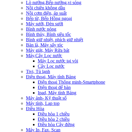
Lò nướng,Bếp nướng,vi sóng
Nồi chiên không dầu
Nồi cơm điện, áp suất
Bếp từ, Bếp Hồng ngoại
Máy sưởi, Đèn sưởi
Bình nước nóng
Bình thủy, Bình siêu tốc
Bình giữ nhiệt, phích giữ nhiệt
Bàn là, Máy sấy tóc
Máy giặt, Máy Rửa bát
Máy,Cây Lọc nước
Máy Lọc nước tại vòi
Cây Lọc nước
Tivi, Tủ lạnh
Điện thoại, Máy tính Bảng
Điện thoại Thông minh-Smartphone
Điện thoại để bàn
Ipad, Máy tính Bảng
Máy ảnh- Kỹ thuật số
Máy tính, Lap top
Điều Hòa
Điều hòa 1 chiều
Điều hòa 2 chiều
Điều hòa Cây đứng
Máy In, Fax, Scan