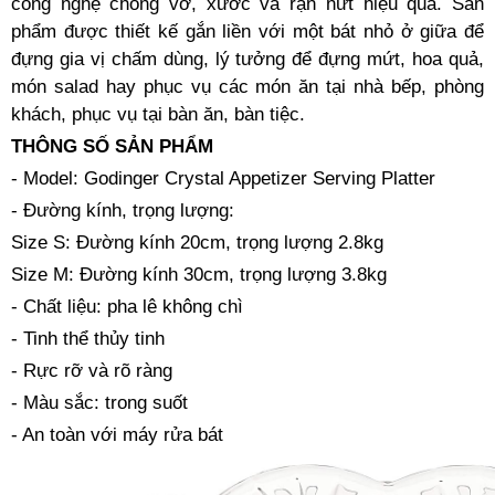
công nghệ chống vỡ, xước và rạn nứt hiệu quả. Sản
phẩm được thiết kế gắn liền với một bát nhỏ ở giữa để
đựng gia vị chấm dùng, lý tưởng để đựng mứt, hoa quả,
món salad hay phục vụ các món ăn tại nhà bếp, phòng
khách, phục vụ tại bàn ăn, bàn tiệc.
THÔNG SỐ SẢN PHẨM
- Model: Godinger Crystal Appetizer Serving Platter
- Đường kính, trọng lượng:
Size S: Đường kính 20cm, trọng lượng 2.8kg
Size M: Đường kính 30cm, trọng lượng 3.8kg
- Chất liệu: pha lê không chì
- Tinh thể thủy tinh
- Rực rỡ và rõ ràng
- Màu sắc: trong suốt
- An toàn với máy rửa bát