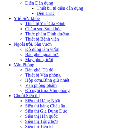
Điện Dân dụng
Thiết bị, tủ điện dân dụng
Đèn LED
Y tế-Sức khỏe
Thiết bị Y tế Gia Đình
Chăm sóc Sức khỏe
Thực phẩm Dinh dưỡng
Thiết bị Bệnh viện
Ngoài trời, Sân vườn
Đồ dùng làm vườn
Bàn ghế ngoài trời
Máy phun, tưới
Văn Phòng
Bàn ghế, Tủ đồ
Thiết bị Văn phòng
Hộp cơm,Bình giữ nhiệt
Văn phòng phẩm
Đồ nghỉ trưa Văn phòng
Chuỗi Siêu thị
Siêu thị Hàng Nhật
Siêu thị hàng Châu âu
Siêu thị Gia Dụng Đức
Siêu thị Hàn quốc
Siêu thị Tổng hợp
Siêu thị Tiện ích