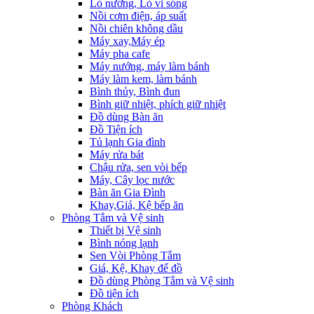
Lò nướng, Lò vi sóng
Nồi cơm điện, áp suất
Nồi chiên không dầu
Máy xay,Máy ép
Máy pha cafe
Máy nướng, máy làm bánh
Máy làm kem, làm bánh
Bình thủy, Bình đun
Bình giữ nhiệt, phích giữ nhiệt
Đồ dùng Bàn ăn
Đồ Tiện ích
Tủ lạnh Gia đình
Máy rửa bát
Chậu rửa, sen vòi bếp
Máy, Cây lọc nước
Bàn ăn Gia Đình
Khay,Giá, Kệ bếp ăn
Phòng Tắm và Vệ sinh
Thiết bị Vệ sinh
Bình nóng lạnh
Sen Vòi Phòng Tắm
Giá, Kệ, Khay để đồ
Đồ dùng Phòng Tắm và Vệ sinh
Đồ tiện ích
Phòng Khách