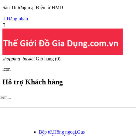
Sàn Thương mại Điện tử HMD

Đăng nhập

shopping_basket
Giỏ hàng
(0)
icon
Hỗ trợ Khách hàng
Hotline: 09317.456.44
Bếp từ,Hồng ngoại,Gas