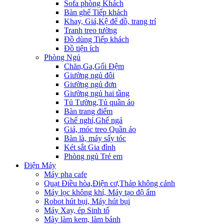
Sofa phòng Khách
Bàn ghế Tiếp khách
Khay, Giá,Kệ để đồ, trang trí
Tranh treo tường
Đồ dùng Tiếp khách
Đồ tiện ích
Phòng Ngủ
Chăn,Ga,Gối Đệm
Giường ngủ đôi
Giường ngủ đơn
Giường ngủ hai tầng
Tủ Tường,Tủ quần áo
Bàn trang điểm
Ghế nghỉ,Ghế ngả
Giá, móc treo Quần áo
Bàn là, máy sấy tóc
Két sắt Gia đình
Phòng ngủ Trẻ em
Điện Máy
Máy pha cafe
Quạt Điều hòa,Điện cơ,Tháp không cánh
Máy lọc không khí, Máy tạo độ ẩm
Robot hút bụi, Máy hút bụi
Máy Xay, ép Sinh tố
Mày làm kem, làm bánh