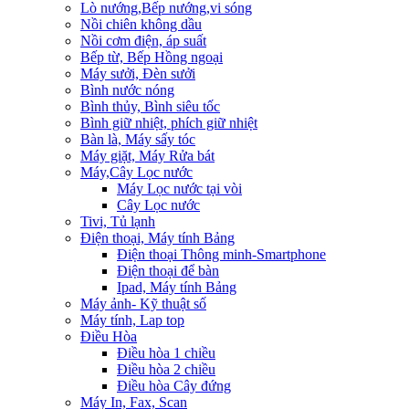
Lò nướng,Bếp nướng,vi sóng
Nồi chiên không dầu
Nồi cơm điện, áp suất
Bếp từ, Bếp Hồng ngoại
Máy sưởi, Đèn sưởi
Bình nước nóng
Bình thủy, Bình siêu tốc
Bình giữ nhiệt, phích giữ nhiệt
Bàn là, Máy sấy tóc
Máy giặt, Máy Rửa bát
Máy,Cây Lọc nước
Máy Lọc nước tại vòi
Cây Lọc nước
Tivi, Tủ lạnh
Điện thoại, Máy tính Bảng
Điện thoại Thông minh-Smartphone
Điện thoại để bàn
Ipad, Máy tính Bảng
Máy ảnh- Kỹ thuật số
Máy tính, Lap top
Điều Hòa
Điều hòa 1 chiều
Điều hòa 2 chiều
Điều hòa Cây đứng
Máy In, Fax, Scan