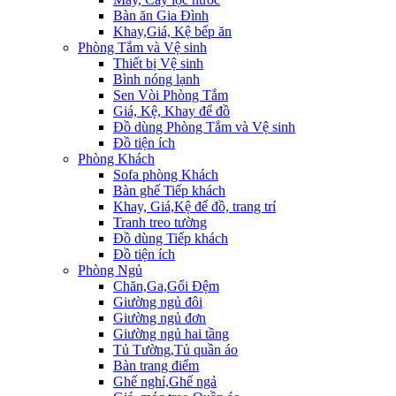
Bàn ăn Gia Đình
Khay,Giá, Kệ bếp ăn
Phòng Tắm và Vệ sinh
Thiết bị Vệ sinh
Bình nóng lạnh
Sen Vòi Phòng Tắm
Giá, Kệ, Khay để đồ
Đồ dùng Phòng Tắm và Vệ sinh
Đồ tiện ích
Phòng Khách
Sofa phòng Khách
Bàn ghế Tiếp khách
Khay, Giá,Kệ để đồ, trang trí
Tranh treo tường
Đồ dùng Tiếp khách
Đồ tiện ích
Phòng Ngủ
Chăn,Ga,Gối Đệm
Giường ngủ đôi
Giường ngủ đơn
Giường ngủ hai tầng
Tủ Tường,Tủ quần áo
Bàn trang điểm
Ghế nghỉ,Ghế ngả