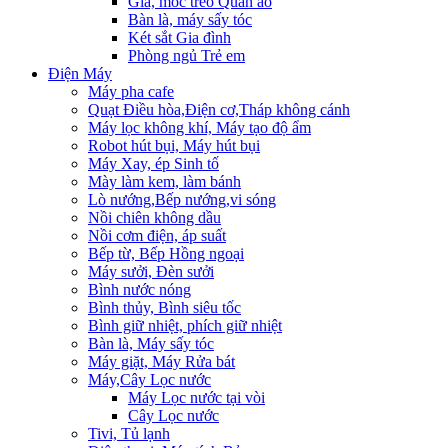
Giá, móc treo Quần áo
Bàn là, máy sấy tóc
Két sắt Gia đình
Phòng ngủ Trẻ em
Điện Máy
Máy pha cafe
Quạt Điều hòa,Điện cơ,Tháp không cánh
Máy lọc không khí, Máy tạo độ ẩm
Robot hút bụi, Máy hút bụi
Máy Xay, ép Sinh tố
Mày làm kem, làm bánh
Lò nướng,Bếp nướng,vi sóng
Nồi chiên không dầu
Nồi cơm điện, áp suất
Bếp từ, Bếp Hồng ngoại
Máy sưởi, Đèn sưởi
Bình nước nóng
Bình thủy, Bình siêu tốc
Bình giữ nhiệt, phích giữ nhiệt
Bàn là, Máy sấy tóc
Máy giặt, Máy Rửa bát
Máy,Cây Lọc nước
Máy Lọc nước tại vòi
Cây Lọc nước
Tivi, Tủ lạnh