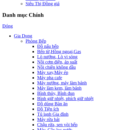
Siêu Thị Đồng giá
Danh mục Chính
Đóng
Gia Dụng
Phòng Bếp
Đồ nấu bếp
Bếp từ,Hồng ngoại,Gas
Lò nướng, Lò vi sóng
Nồi cơm điện, áp suất
Nồi chiên không dầu
Máy xay,Máy ép
Máy pha cafe
Máy nướng, máy làm bánh
Máy làm kem, làm bánh
Bình thủy, Bình đun
Bình giữ nhiệt, phích giữ nhiệt
Đồ dùng Bàn ăn
Đồ Tiện ích
Tủ lạnh Gia đình
Máy rửa bát
Chậu rửa, sen vòi bếp
Máy, Cây lọc nước