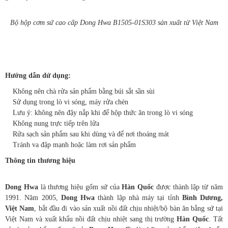
Bộ hộp cơm sứ cao cấp Dong Hwa B1505-01S303 sản xuất từ Việt Nam
Bộ hộp cơm sứ cao cấp Dong Hwa B1505-01S303 an toàn sức khỏe cho
người sử dụng
Hướng dẫn dử dụng:
Không nên chà rửa sản phẩm bằng búi sắt sần sùi
Sử dụng trong lò vi sóng, máy rửa chén
Lưu ý: không nên đậy nắp khi để hộp thức ăn trong lò vi sóng
Không nung trực tiếp trên lửa
Rửa sạch sản phẩm sau khi dùng và để nơi thoáng mát
Tránh va đập mạnh hoặc làm rơi sản phẩm
Thông tin thương hiệu
Dong Hwa
là thương hiệu gốm sứ của
Hàn Quốc
được thành lập từ năm
1991. Năm 2005,
Dong Hwa
thành lập nhà máy tại tỉnh
Bình Dương,
Việt Nam
, bắt đầu đi vào sản xuất nồi đất chịu nhiệt/bộ bàn ăn bằng sứ tại
Việt Nam và xuất khẩu nồi đất chịu nhiệt sang thị trường
Hàn Quốc
. Tất