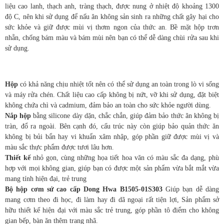
liệu cao lanh, thạch anh, tràng thạch, được nung ở nhiệt độ khoảng 1300
độ C, nên khi sử dụng để nấu ăn không sản sinh ra những chất gây hại cho
sức khỏe và giữ được mùi vị thơm ngon của thức an. Bề mặt hộp trơn
nhẵn, chống bám màu và bám mùi nên bạn có thể dễ dàng chùi rửa sau khi
sử dụng.
Hộp
có khả năng chịu nhiệt tốt nên có thể sử dụng an toàn trong lò vi sống
và máy rửa chén. Chất liệu cao cấp không bị nứt, vỡ khi sử dụng, đặt biệt
không chứa chì và cadmium, đảm bảo an toàn cho sức khỏe người dùng.
Nắp hộp
bằng silicone dày dặn, chắc chắn, giúp đảm bảo thức ăn không bị
tràn, đổ ra ngoài. Bên cạnh đó, cấu trúc này còn giúp bảo quản thức ăn
không bị bủi bẩn hay vi khuẩn xâm nhập, góp phần giữ được mùi vị và
màu sắc thực phẩm được tươi lâu hơn.
Thiết kế
nhỏ gọn, cùng những họa tiết hoa văn có màu sắc đa dạng, phù
hợp với mọi không gian, giúp bạn có được một sản phẩm vừa bắt mắt vừa
mang tính hiện đại, trẻ trung
Bộ hộp cơm sứ cao cấp Dong Hwa B1505-01S303
Giúp bạn dễ dàng
mang cơm theo đi học, đi làm hay đi dã ngoại rất tiện lợi, Sản phẩm sở
hữu thiết kế hiện đại với màu sắc trẻ trung, góp phần tô điểm cho không
gian bếp, bàn ăn thêm trang nhã.