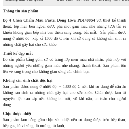
Thông tin sản phẩm
Bộ 4 Chén Chấm Màu Pastel Dong Hwa PB1408S4
với thiết kế thanh
thoát, lớp men bên ngoài được pha một gam màu nhẹ nhàng tươi tắn sẽ
khiến không gian bếp nhà bạn thêm sang trọng, bắt mắt. Sản phẩm được
nung ở nhiệt độ xấp xỉ 1300 độ C nên khi sử dụng sẽ không sản sinh ra
những chất gây hại cho sức khỏe.
Thiết kế đẹp mắt
Bộ sản phẩm bằng gốm sứ có tráng lớp men màu nhã nhặn, phù hợp với
những người yêu những gam màu nhẹ nhàng, thanh thoát. Sản phẩm tôn
lên vẻ sang trọng cho không gian sống của chính bạn.
Không sản sinh chất độc hại
Sản phẩm được nung ở nhiệt độ ~ 1300 độ C nên khi sử dụng để nấu ăn
không sản sinh ra những chất gây hại cho sức khỏe. Chén được làm từ
nguyên liệu cao cấp nên không bị: nứt, vỡ khi nấu, an toàn cho người
dùng.
Chịu được nhiệt
Sản phẩm làm bằng gốm chịu sốc nhiệt nên sử dụng được trên bếp than,
bếp gas, lò vi sóng, lò nướng, tủ lạnh,..