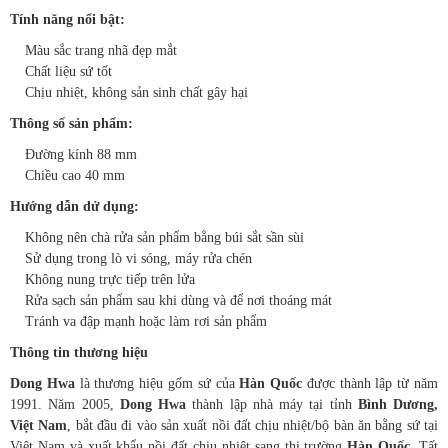
Tính năng nổi bật:
Màu sắc trang nhã đẹp mắt
Chất liệu sứ tốt
Chịu nhiệt, không sản sinh chất gây hại
Thông số sản phẩm:
Đường kính 88 mm
Chiều cao 40 mm
Hướng dẫn dử dụng:
Không nên chà rửa sản phẩm bằng búi sắt sần sùi
Sử dụng trong lò vi sóng, máy rửa chén
Không nung trực tiếp trên lửa
Rửa sạch sản phẩm sau khi dùng và để nơi thoáng mát
Tránh va đập mạnh hoặc làm rơi sản phẩm
Thông tin thương hiệu
Dong Hwa
là thương hiệu gốm sứ của
Hàn Quốc
được thành lập từ năm
1991. Năm 2005,
Dong Hwa
thành lập nhà máy tại tỉnh
Bình Dương,
Việt Nam
, bắt đầu đi vào sản xuất nồi đất chịu nhiệt/bộ bàn ăn bằng sứ tại
Việt Nam và xuất khẩu nồi đất chịu nhiệt sang thị trường
Hàn Quốc
. Tất