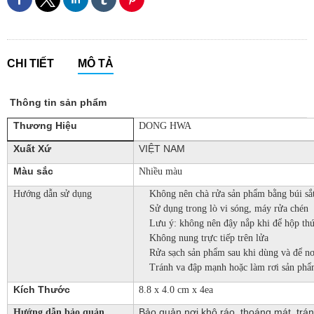
CHI TIẾT
MÔ TẢ
Thông tin sản phẩm
Thương Hiệu
DONG HWA
Xuất Xứ
VIỆT NAM
Màu sắc
Nhiều màu
Hướng dẫn sử dụng
Không nên chà rửa sản phẩm bằng búi sắt
Sử dụng trong lò vi sóng, máy rửa chén
Lưu ý: không nên đậy nắp khi để hộp thứ
Không nung trực tiếp trên lửa
Rửa sạch sản phẩm sau khi dùng và để nơ
Tránh va đập mạnh hoặc làm rơi sản ph
Kích Thước
8.8 x 4.0 cm x 4ea
Bảo quản nơi khô ráo, thoáng mát, trán
Hướng dẫn bảo quản